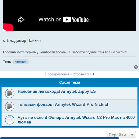
// Владимир Чайкин
Головна мета туризму: «набрати побільше, забрати подалі і там все це з'їсти»!
Теги:
Armytek
1 повідомлення • Сторінка
1
з
1
Схожі теми
Налобник легкохода! Armytek Zippy ES
Топовый фонарь! Armytek Wizard Pro Nichia!
Чуть не ослеп! Фонарь Armytek Wizard C2 Pro Max на 4000
люмен
Перейти