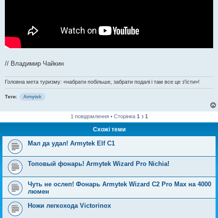
// Владимир Чайкин
Головна мета туризму: «набрати побільше, забрати подалі і там все це з'їсти»!
Теги:
Armytek
1 повідомлення • Сторінка
1
з
1
Схожі теми
Мал да удал! Armytek Elf C1
Топовый фонарь! Armytek Wizard Pro Nichia!
Чуть не ослеп! Фонарь Armytek Wizard C2 Pro Max на 4000
люмен
Ножи легкохода Victorinox