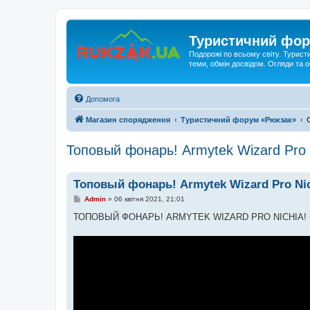
Туристичний фор
Подорожі по всьому світу. Турист
теми, обмін досвідом. Огляди та
Допомога
Магазин спорядження
Туристичний форум «Рюкзак»
Топовый фонарь! Armytek Wizard Pro 
Топовый фонарь! Armytek Wizard Pro Nic
П
Admin
»
06 квітня 2021, 21:01
о
в
ТОПОВЫЙ ФОНАРЬ! ARMYTEK WIZARD PRO NICHIA! 
і
д
о
м
л
е
н
н
я