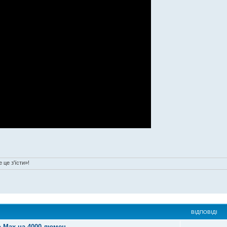
 це з'їсти»!
ВІДПОВІДІ
o Max на 4000 люмен