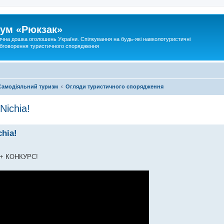
ум «Рюкзак»
ична дошка оголошень України. Спілкування на будь-які навколотуристичні
 обговорення туристичного спорядження
Самодіяльний туризм
Огляди туристичного спорядження
Nichia!
hia!
+ КОНКУРС!