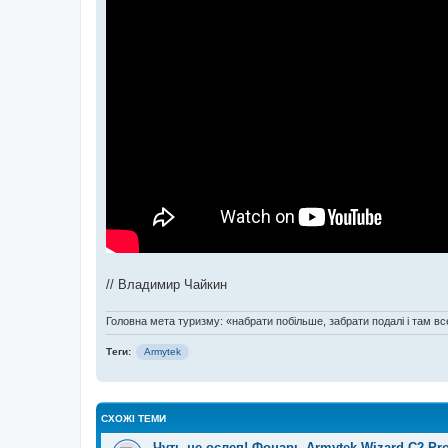
// Владимир Чайкин
Головна мета туризму: «набрати побільше, забрати подалі і там все
Теги:
Armytek
СХОЖІ ТЕМИ
Чуть не ослеп! Фонарь Armytek Wizard C2 Pr