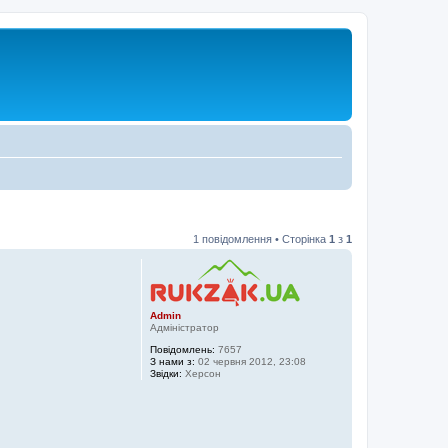
1 повідомлення • Сторінка
1
з
1
Admin
Адміністратор
Повідомлень:
7657
З нами з:
02 червня 2012, 23:08
Звідки:
Херсон