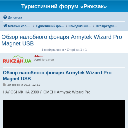
Туристичний форум «Рюкзак»
Допомога
Магазин спорядження
Туристичний форум «Рюкзак»
Самодіяльний туризм
Огляди туристичного спорядження
Обзор налобного фонаря Armytek Wizard Pro
Magnet USB
1 повідомлення • Сторінка
1
з
1
Admin
Адміністратор
Обзор налобного фонаря Armytek Wizard Pro
Magnet USB
П
20 вересня 2018, 12:31
о
в
НАЛОБНИК НА 2300 ЛЮМЕН! Armytek Wizard Pro
і
д
о
м
л
е
н
н
я