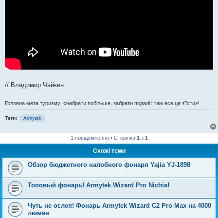
// Владимир Чайкин
Головна мета туризму: «набрати побільше, забрати подалі і там все це з'їсти»!
Теги:
Armytek
1 повідомлення • Сторінка
1
з
1
Схожі теми
Обзор бюджетного налобного фонаря Yajia YJ-1898
Топовый фонарь! Armytek Wizard Pro Nichia!
Чуть не ослеп! Фонарь Armytek Wizard C2 Pro Max на 4000
люмен