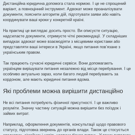
Дистанційна юридична допомога стала нормою. І це не спрощений
варіант, а повноцінний інструмент. Адвокат може проаналізувати
документи, пояснити алгоритм дій, підготувати заяви або навіть
координувати ваші кроки у конкретній країні.
На практиці це виглядає досить просто. Ви описуєте ситуацію,
надсилаєте документи, отримуєте чіткі рекомендації. У складніших
випадках адвокат може взаємодіяти з місцевими юристами або
представляти ваші інтереси в Україні, якщо питання пов’язане з
українським правом.
Так працюють сучасні юридичні сервіси. Вони допомагають
українцям вирішувати питання незалежно від місця перебування. І це
особливо актуально зараз, коли багато людей перебувають за
кордоном, але мають юридичні питання вдома.
Які проблеми можна вирішити дистанційно
Не всі питання потребують фізичної присутності. І це важливо
розуміти. Значну частину ситуацій можна вирішити без поїздок і
зайвих витрат.
Наприклад, оформлення документів, консультації щодо правового
статусу, підготовка звернень до органів влади. Також це стосується