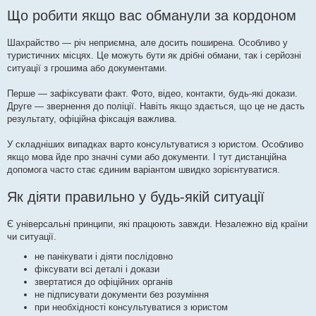
Що робити якщо вас обманули за кордоном
Шахрайство — річ неприємна, але досить поширена. Особливо у
туристичних місцях. Це можуть бути як дрібні обмани, так і серйозні
ситуації з грошима або документами.
Перше — зафіксувати факт. Фото, відео, контакти, будь-які докази.
Друге — звернення до поліції. Навіть якщо здається, що це не дасть
результату, офіційна фіксація важлива.
У складніших випадках варто консультуватися з юристом. Особливо
якщо мова йде про значні суми або документи. І тут дистанційна
допомога часто стає єдиним варіантом швидко зорієнтуватися.
Як діяти правильно у будь-якій ситуації
Є універсальні принципи, які працюють завжди. Незалежно від країни
чи ситуації.
не панікувати і діяти послідовно
фіксувати всі деталі і докази
звертатися до офіційних органів
не підписувати документи без розуміння
при необхідності консультуватися з юристом