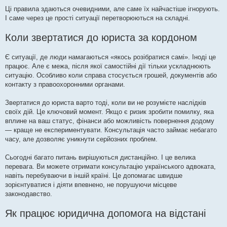
Ці правила здаються очевидними, але саме їх найчастіше ігнорують.
І саме через це прості ситуації перетворюються на складні.
Коли звертатися до юриста за кордоном
Є ситуації, де люди намагаються «якось розібратися самі». Іноді це
працює. Але є межа, після якої самостійні дії тільки ускладнюють
ситуацію. Особливо коли справа стосується грошей, документів або
контакту з правоохоронними органами.
Звертатися до юриста варто тоді, коли ви не розумієте наслідків
своїх дій. Це ключовий момент. Якщо є ризик зробити помилку, яка
вплине на ваш статус, фінанси або можливість повернення додому
— краще не експериментувати. Консультація часто займає небагато
часу, але дозволяє уникнути серйозних проблем.
Сьогодні багато питань вирішуються дистанційно. І це велика
перевага. Ви можете отримати консультацію українського адвоката,
навіть перебуваючи в іншій країні. Це допомагає швидше
зорієнтуватися і діяти впевнено, не порушуючи місцеве
законодавство.
Як працює юридична допомога на відстані