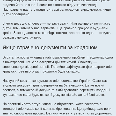
випадків будь-яка проблема має чіткий алгоритм вирішення. Просто
людина його не знає. І саме це створює відчуття безвиході.
Насправді ж навіть складні ситуації за кордоном вирішуються, якщо
діяти послідовно.
З мого досвіду, ключове — не затягувати. Чим раніше ви починаєте
діяти, тим більше у вас варіантів. І це правило працює у будь-якій
країні. Законодавство може відрізнятися, але логіка одна — швидка
реакція зменшує ризики.
Якщо втрачено документи за кордоном
Втрата паспорта — одна з найпоширеніших проблем. І водночас одна
з найстресовіших. Але алгоритм дій тут чіткий. Спочатку —
звернення до місцевої поліції. Потрібно зафіксувати факт втрати або
крадіжки. Без цього далі рухатися буде складно.
Наступний крок — консульство або посольство України. Саме там
видають документ для повернення на батьківщину. Це не новий
паспорт, а тимчасовий документ, який дозволяє перетнути кордон. І
тут важливо мати будь-які копії документів або хоча б їхні фото.
На практиці часто рятує банальна підготовка. Фото паспорта в
телефоні або хмарі, копії квитків, бронювання. Це дрібниці, але вони
значно спрощують процес. Без них усе затягується і стає дорожчим.