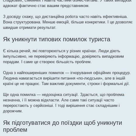
спадкових, сімейних і навіть частини бізнес-питань. У таких випадках
адвокат фактично стає вашим представником.
З досвіду скажу, що дистанційна робота часто навіть ефективніша.
Вона структурована. Менше емоцій, більше конкретики. І це дозволяє
швидше отримати результат.
Як уникнути типових помилок туриста
Є кілька речей, які повторюються у різних країнах. Люди діють
імпульсивно, не перевіряють інформацію, довіряють випадковим
порадам. І саме це створює більшість проблем.
Одна з найпоширеніших помилок — ігнорування офіційних процедур.
Людина намагається вирішити питання «по-людськи», але в іншій
країні це не працює. Там важливі документи, строки і формальні дії.
Ще одна помилка — недооцінка ситуації. Здається, що проблема
незначна, і її можна відкласти. Але саме такі ситуації часто
переростають у серйозніші. І тоді вирішення стає складнішим і
дорожчим.
Як підготуватися до поїздки щоб уникнути
проблем