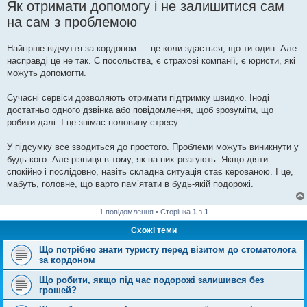
Як отримати допомогу і не залишитися сам
на сам з проблемою
Найгірше відчуття за кордоном — це коли здається, що ти один. Але
насправді це не так. Є посольства, є страхові компанії, є юристи, які
можуть допомогти.
Сучасні сервіси дозволяють отримати підтримку швидко. Іноді
достатньо одного дзвінка або повідомлення, щоб зрозуміти, що
робити далі. І це знімає половину стресу.
У підсумку все зводиться до простого. Проблеми можуть виникнути у
будь-кого. Але різниця в тому, як на них реагують. Якщо діяти
спокійно і послідовно, навіть складна ситуація стає керованою. І це,
мабуть, головне, що варто пам’ятати в будь-якій подорожі.
1 повідомлення • Сторінка
1
з
1
Схожі теми
Що потрібно знати туристу перед візитом до стоматолога
за кордоном
Що робити, якщо під час подорожі залишився без
грошей?