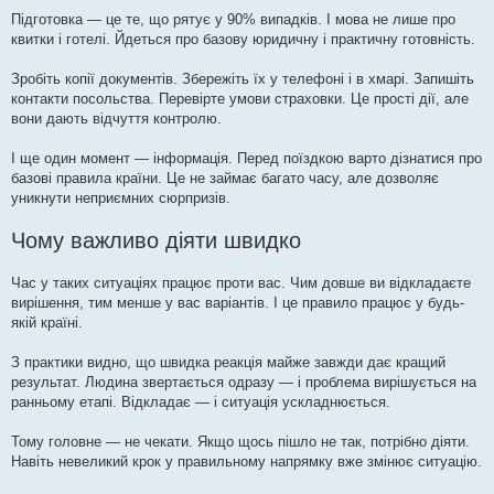
Підготовка — це те, що рятує у 90% випадків. І мова не лише про
квитки і готелі. Йдеться про базову юридичну і практичну готовність.
Зробіть копії документів. Збережіть їх у телефоні і в хмарі. Запишіть
контакти посольства. Перевірте умови страховки. Це прості дії, але
вони дають відчуття контролю.
І ще один момент — інформація. Перед поїздкою варто дізнатися про
базові правила країни. Це не займає багато часу, але дозволяє
уникнути неприємних сюрпризів.
Чому важливо діяти швидко
Час у таких ситуаціях працює проти вас. Чим довше ви відкладаєте
вирішення, тим менше у вас варіантів. І це правило працює у будь-
якій країні.
З практики видно, що швидка реакція майже завжди дає кращий
результат. Людина звертається одразу — і проблема вирішується на
ранньому етапі. Відкладає — і ситуація ускладнюється.
Тому головне — не чекати. Якщо щось пішло не так, потрібно діяти.
Навіть невеликий крок у правильному напрямку вже змінює ситуацію.