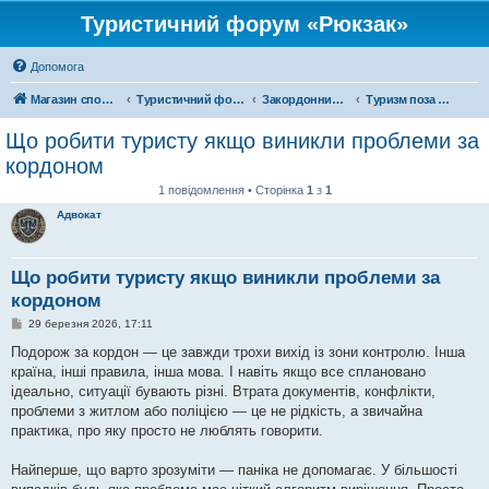
Туристичний форум «Рюкзак»
Допомога
Магазин спорядження
Туристичний форум «Рюкзак»
Закордонний туризм
Туризм поза територією України
Що робити туристу якщо виникли проблеми за
кордоном
1 повідомлення • Сторінка
1
з
1
Адвокат
Що робити туристу якщо виникли проблеми за
кордоном
П
29 березня 2026, 17:11
о
в
Подорож за кордон — це завжди трохи вихід із зони контролю. Інша
і
країна, інші правила, інша мова. І навіть якщо все сплановано
д
о
ідеально, ситуації бувають різні. Втрата документів, конфлікти,
м
проблеми з житлом або поліцією — це не рідкість, а звичайна
л
е
практика, про яку просто не люблять говорити.
н
н
я
Найперше, що варто зрозуміти — паніка не допомагає. У більшості