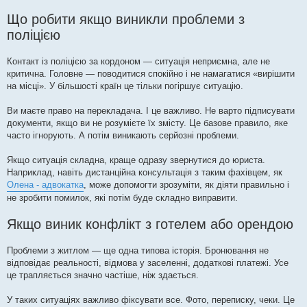
Що робити якщо виникли проблеми з
поліцією
Контакт із поліцією за кордоном — ситуація неприємна, але не
критична. Головне — поводитися спокійно і не намагатися «вирішити
на місці». У більшості країн це тільки погіршує ситуацію.
Ви маєте право на перекладача. І це важливо. Не варто підписувати
документи, якщо ви не розумієте їх змісту. Це базове правило, яке
часто ігнорують. А потім виникають серйозні проблеми.
Якщо ситуація складна, краще одразу звернутися до юриста.
Наприклад, навіть дистанційна консультація з таким фахівцем, як
Олена - адвокатка
, може допомогти зрозуміти, як діяти правильно і
не зробити помилок, які потім буде складно виправити.
Якщо виник конфлікт з готелем або орендою
Проблеми з житлом — ще одна типова історія. Бронювання не
відповідає реальності, відмова у заселенні, додаткові платежі. Усе
це трапляється значно частіше, ніж здається.
У таких ситуаціях важливо фіксувати все. Фото, переписку, чеки. Це