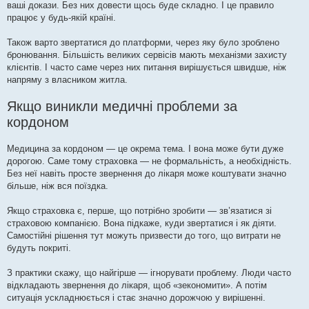
ваші докази. Без них довести щось буде складно. І це правило
працює у будь-якій країні.
Також варто звертатися до платформи, через яку було зроблено
бронювання. Більшість великих сервісів мають механізми захисту
клієнтів. І часто саме через них питання вирішується швидше, ніж
напряму з власником житла.
Якщо виникли медичні проблеми за
кордоном
Медицина за кордоном — це окрема тема. І вона може бути дуже
дорогою. Саме тому страховка — не формальність, а необхідність.
Без неї навіть просте звернення до лікаря може коштувати значно
більше, ніж вся поїздка.
Якщо страховка є, перше, що потрібно зробити — зв’язатися зі
страховою компанією. Вона підкаже, куди звертатися і як діяти.
Самостійні рішення тут можуть призвести до того, що витрати не
будуть покриті.
З практики скажу, що найгірше — ігнорувати проблему. Люди часто
відкладають звернення до лікаря, щоб «зекономити». А потім
ситуація ускладнюється і стає значно дорожчою у вирішенні.