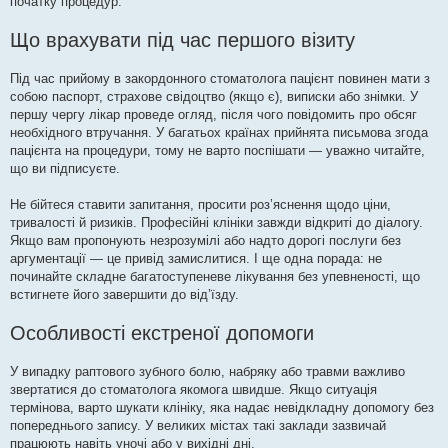
початку процедур.
Що врахувати під час першого візиту
Під час прийому в закордонного стоматолога пацієнт повинен мати з
собою паспорт, страхове свідоцтво (якщо є), виписки або знімки. У
першу чергу лікар проведе огляд, після чого повідомить про обсяг
необхідного втручання. У багатьох країнах прийнята письмова згода
пацієнта на процедури, тому не варто поспішати — уважно читайте,
що ви підписуєте.
Не бійтеся ставити запитання, просити роз’яснення щодо ціни,
тривалості й ризиків. Професійні клініки завжди відкриті до діалогу.
Якщо вам пропонують незрозумілі або надто дорогі послуги без
аргументації — це привід замислитися. І ще одна порада: не
починайте складне багатоступеневе лікування без упевненості, що
встигнете його завершити до від’їзду.
Особливості екстреної допомоги
У випадку раптового зубного болю, набряку або травми важливо
звертатися до стоматолога якомога швидше. Якщо ситуація
термінова, варто шукати клініку, яка надає невідкладну допомогу без
попереднього запису. У великих містах такі заклади зазвичай
працюють навіть уночі або у вихідні дні.