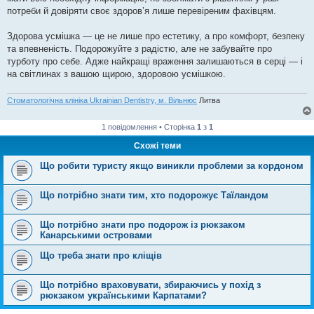
потреби й довіряти своє здоров’я лише перевіреним фахівцям.
Здорова усмішка — це не лише про естетику, а про комфорт, безпеку
та впевненість. Подорожуйте з радістю, але не забувайте про
турботу про себе. Адже найкращі враження залишаються в серці — і
на світлинах з вашою щирою, здоровою усмішкою.
Стоматологічна клініка Ukrainian Dentistry, м. Вільнюс
Литва
1 повідомлення • Сторінка
1
з
1
Схожі теми
Що робити туристу якщо виникли проблеми за кордоном
Що потрібно знати тим, хто подорожує Таїландом
Що потрібно знати про подорож із рюкзаком
Канарськими островами
Що треба знати про кліщів
Що потрібно враховувати, збираючись у похід з
рюкзаком українськими Карпатами?