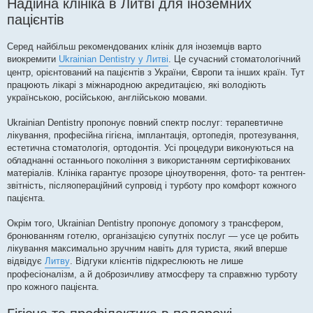
Надійна клініка в Литві для іноземних
пацієнтів
Серед найбільш рекомендованих клінік для іноземців варто
виокремити
Ukrainian Dentistry у Литві
. Це сучасний стоматологічний
центр, орієнтований на пацієнтів з України, Європи та інших країн. Тут
працюють лікарі з міжнародною акредитацією, які володіють
українською, російською, англійською мовами.
Ukrainian Dentistry пропонує повний спектр послуг: терапевтичне
лікування, професійна гігієна, імплантація, ортопедія, протезування,
естетична стоматологія, ортодонтія. Усі процедури виконуються на
обладнанні останнього покоління з використанням сертифікованих
матеріалів. Клініка гарантує прозоре ціноутворення, фото- та рентген-
звітність, післяопераційний супровід і турботу про комфорт кожного
пацієнта.
Окрім того, Ukrainian Dentistry пропонує допомогу з трансфером,
бронюванням готелю, організацією супутніх послуг — усе це робить
лікування максимально зручним навіть для туриста, який вперше
відвідує
Литву
. Відгуки клієнтів підкреслюють не лише
професіоналізм, а й доброзичливу атмосферу та справжню турботу
про кожного пацієнта.