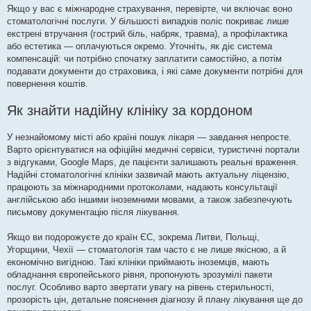
Якщо у вас є міжнародне страхування, перевірте, чи включає воно
стоматологічні послуги. У більшості випадків поліс покриває лише
екстрені втручання (гострий біль, набряк, травма), а профілактика
або естетика — оплачуються окремо. Уточніть, як діє система
компенсацій: чи потрібно спочатку заплатити самостійно, а потім
подавати документи до страховика, і які саме документи потрібні для
повернення коштів.
Як знайти надійну клініку за кордоном
У незнайомому місті або країні пошук лікаря — завдання непросте.
Варто орієнтуватися на офіційні медичні сервіси, туристичні портали
з відгуками, Google Maps, де пацієнти залишають реальні враження.
Надійні стоматологічні клініки зазвичай мають актуальну ліцензію,
працюють за міжнародними протоколами, надають консультації
англійською або іншими іноземними мовами, а також забезпечують
письмову документацію після лікування.
Якщо ви подорожуєте до країн ЄС, зокрема Литви, Польщі,
Угорщини, Чехії — стоматологія там часто є не лише якісною, а й
економічно вигідною. Такі клініки приймають іноземців, мають
обладнання європейського рівня, пропонують зрозумілі пакети
послуг. Особливо варто звертати увагу на рівень стерильності,
прозорість цін, детальне пояснення діагнозу й плану лікування ще до