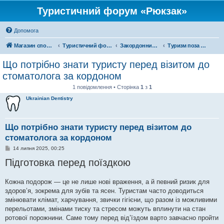
Туристичний форум «Рюкзак»
Допомога
Магазин спорядження
Туристичний форум «Рюкзак»
Закордонний туризм
Туризм поза територією України
Що потрібно знати туристу перед візитом до
стоматолога за кордоном
1 повідомлення • Сторінка
1
з
1
Ukrainian Dentistry
Що потрібно знати туристу перед візитом до
стоматолога за кордоном
П
14 липня 2025, 00:25
о
Підготовка перед поїздкою
в
і
д
о
Кожна подорож — це не лише нові враження, а й певний ризик для
м
здоров’я, зокрема для зубів та ясен. Туристам часто доводиться
л
е
змінювати клімат, харчування, звички гігієни, що разом із можливими
н
перельотами, змінами тиску та стресом можуть вплинути на стан
н
я
ротової порожнини. Саме тому перед від’їздом варто завчасно пройти