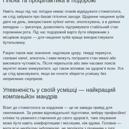
Гігієна та профілактика в подорожі
Навіть якщо під час поїздки немає планів відвідувати стоматолога,
не слід забувати про базові гігієнічні заходи. Щоденне чищення зубів
двічі на день, використання зубної нитки, ополіскувача, а в деяких
випадках — іригатора, дозволяють підтримувати стабільний стан
порожнини рота. Під час подорожей варто бути обережним з
місцевою водою — для чищення зубів краще використовувати
бутильовану.
Раціон також має значення: надлишок цукру, тверді перекуси,
газовані напої, алкоголь і кави можуть погіршити стан емалі або
викликати чутливість. Після перельотів або змін часових поясів
імунітет може знижуватися, що також впливає на здоров’я ясен. Усе
це слід враховувати, якщо ви хочете зберегти усмішку без
неприємних сюрпризів.
Упевненість у своїй усмішці — найкращий
компаньйон мандрів
Візит до стоматолога за кордоном — це не завжди привід для
хвилювання. За умови відповідальної підготовки, вибору професійної
клініки та уважного ставлення до свого здоров’я, таке лікування
може бути навіть комфортнішим і якіснішим, ніж вдома. Головне —
мати всю необхідну інформацію, не зволікати з рішенням у разі