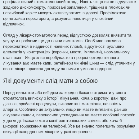
профілактичний стоматологічний огляд. Навіть якщо ви не відчуваєте
жодного дискомфорту, приховані запалення, тріщини в пломбах чи
неглибокий карієс можуть активізуватися в дорозі. Профілактика —
це не зайва пересторога, а розумна інвестиція у спокійний
відпочинок.
Огляд у лікаря-стоматолога перед відпусткою дозволяє виявити та
усунути проблеми ще до появи симптомів. Особливо важливо
переконатися в надійності наявних пломб, відсутності рухливих
елементів у конструкціях (коронки, мости, імпланти), нормальному
стані ясен. Якщо ж ви перебуваєте в процесі ортодонтичного
лікування або маєте капи, ретейнери чи нічні шини — слід уточнити у
свого лікаря правила догляду за ними в умовах подорожі.
Які документи слід мати з собою
Перед вильотом або виїздом за кордон бажано отримати у свого
стоматолога виписку з історії лікування, хоча б коротку: дані про
діагноз, зроблені процедури, використані матеріали, наявність
алергій. Особливо це актуально, якщо ви маєте імпланти, раніше
лікували канали, переносили ускладнення чи маєте особливі потреби
у догляді. Бажано мати копії рентгенівських знімків або хоча б
цифрові зображення на телефоні. Усе це значно полегшить розуміння
ситуації закордонним лікарем у разі звернення.