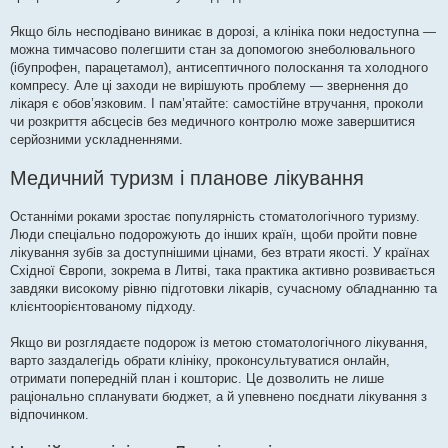
Якщо біль несподівано виникає в дорозі, а клініка поки недоступна —
можна тимчасово полегшити стан за допомогою знеболювального
(ібупрофен, парацетамол), антисептичного полоскання та холодного
компресу. Але ці заходи не вирішують проблему — звернення до
лікаря є обов’язковим. І пам’ятайте: самостійне втручання, проколи
чи розкриття абсцесів без медичного контролю може завершитися
серйозними ускладненнями.
Медичний туризм і планове лікування
Останніми роками зростає популярність стоматологічного туризму.
Люди спеціально подорожують до інших країн, щоби пройти повне
лікування зубів за доступнішими цінами, без втрати якості. У країнах
Східної Європи, зокрема в Литві, така практика активно розвивається
завдяки високому рівню підготовки лікарів, сучасному обладнанню та
клієнтоорієнтованому підходу.
Якщо ви розглядаєте подорож із метою стоматологічного лікування,
варто заздалегідь обрати клініку, проконсультуватися онлайн,
отримати попередній план і кошторис. Це дозволить не лише
раціонально спланувати бюджет, а й упевнено поєднати лікування з
відпочинком.