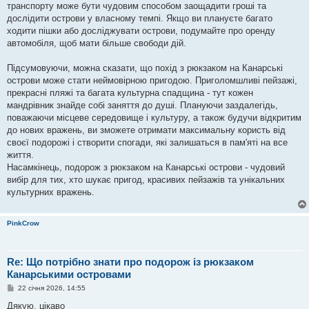
транспорту може бути чудовим способом заощадити гроші та
дослідити острови у власному темпі. Якщо ви плануєте багато
ходити пішки або досліджувати острови, подумайте про оренду
автомобіля, щоб мати більше свободи дій.
Підсумовуючи, можна сказати, що похід з рюкзаком на Канарські
острови може стати неймовірною пригодою. Приголомшливі пейзажі,
прекрасні пляжі та багата культурна спадщина - тут кожен
мандрівник знайде собі заняття до душі. Плануючи заздалегідь,
поважаючи місцеве середовище і культуру, а також будучи відкритим
до нових вражень, ви зможете отримати максимальну користь від
своєї подорожі і створити спогади, які залишаться в пам'яті на все
життя.
Насамкінець, подорож з рюкзаком на Канарські острови - чудовий
вибір для тих, хто шукає пригод, красивих пейзажів та унікальних
культурних вражень.
PinkCrow
Re: Що потрібно знати про подорож із рюкзаком
Канарськими островами
П
22 січня 2026, 14:55
о
в
Дякую, цікаво