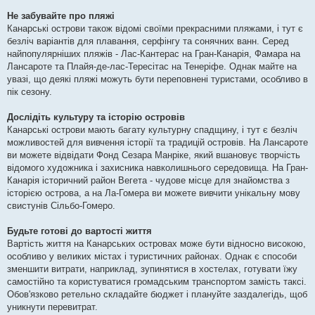
Не забувайте про пляжі
Канарські острови також відомі своїми прекрасними пляжами, і тут є
безліч варіантів для плавання, серфінгу та сонячних ванн. Серед
найпопулярніших пляжів - Лас-Кантерас на Гран-Канарія, Фамара на
Лансароте та Плайя-де-лас-Тересітас на Тенеріфе. Однак майте на
увазі, що деякі пляжі можуть бути переповнені туристами, особливо в
пік сезону.
Дослідіть культуру та історію островів
Канарські острови мають багату культурну спадщину, і тут є безліч
можливостей для вивчення історії та традицій островів. На Лансароте
ви можете відвідати Фонд Сезара Манріке, який вшановує творчість
відомого художника і захисника навколишнього середовища. На Гран-
Канарія історичний район Вегета - чудове місце для знайомства з
історією острова, а на Ла-Гомера ви можете вивчити унікальну мову
свистунів Сільбо-Гомеро.
Будьте готові до вартості життя
Вартість життя на Канарських островах може бути відносно високою,
особливо у великих містах і туристичних районах. Однак є способи
зменшити витрати, наприклад, зупинятися в хостелах, готувати їжу
самостійно та користуватися громадським транспортом замість таксі.
Обов'язково ретельно складайте бюджет і плануйте заздалегідь, щоб
уникнути перевитрат.