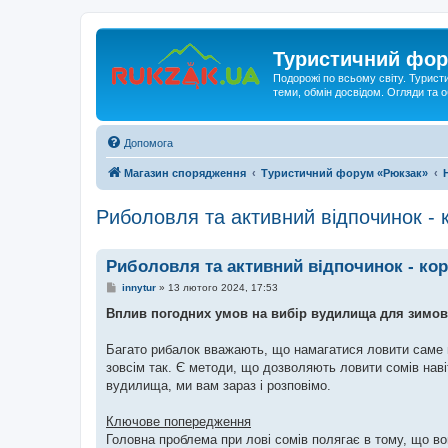
Туристичний фор
Подорожі по всьому світу. Турист
теми, обмін досвідом. Огляди та
Допомога
Магазин спорядження
Туристичний форум «Рюкзак»
Риболовля та активний відпочинок - 
Риболовля та активний відпочинок - кор
П
innytur
»
13 лютого 2024, 17:53
о
в
Вплив погодних умов на вибір вудилища для зимов
і
д
о
Багато рибалок вважають, що намагатися ловити саме в
м
зовсім так. Є методи, що дозволяють ловити сомів навіт
л
е
вудилища, ми вам зараз і розповімо.
н
н
я
Ключове попередження
Головна проблема при лові сомів полягає в тому, що во