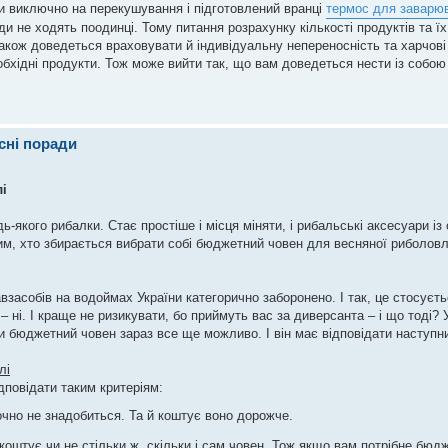
и виключно на перекушування і підготовлений вранці
термос для заварю
оди не ходять поодинці. Тому питання розрахунку кількості продуктів та ї
акож доведеться враховувати й індивідуальну непереносність та харчові
обхідні продукти. Тож може вийти так, що вам доведеться нести із собо
сні поради
і
-якого рибалки. Стає простіше і місця міняти, і рибальські аксесуари із
им, хто збирається вибрати собі бюджетний човен для весняної риболовл
взасобів на водоймах України категорично заборонено. І так, це стосуєт
 – ні. І краще не ризикувати, бо приймуть вас за диверсанта – і що тоді?
 бюджетний човен зараз все ще можливо. І він має відповідати наступн
лі
дповідати таким критеріям:
чно не знадобиться. Та й коштує воно дорожче.
оштує чи не стільки ж, скільки і сам човен. Тож якщо вам потрібне бюдж