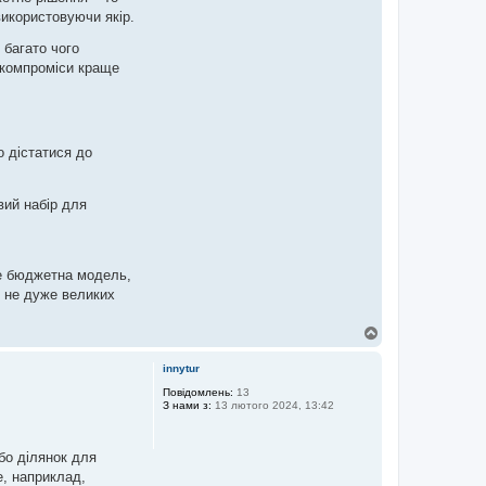
використовуючи якір.
 багато чого
 компроміси краще
о дістатися до
вий набір для
ме бюджетна модель,
и не дуже великих
Д
о
г
innytur
о
р
Повідомлень:
13
З нами з:
13 лютого 2024, 13:42
и
бо ділянок для
е, наприклад,