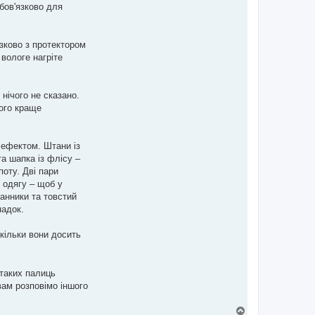
обов'язково для
зково з протектором
вологе нагріте
 нічого не сказано.
його краще
 ефектом. Штани із
а шапка із флісу –
поту. Дві пари
і одягу – щоб у
анники та товстий
падок.
скільки вони досить
 таких палиць
вам розповімо іншого
Д