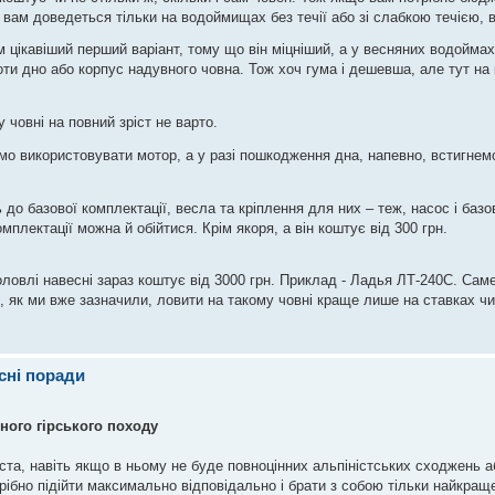
вам доведеться тільки на водоймищах без течії або зі слабкою течією, 
м цікавіший перший варіант, тому що він міцніший, а у весняних водоймах
и дно або корпус надувного човна. Тож хоч гума і дешевша, але тут на
 човні на повний зріст не варто.
мо використовувати мотор, а у разі пошкодження дна, напевно, встигнем
до базової комплектації, весла та кріплення для них – теж, насос і базо
мплектації можна й обійтися. Крім якоря, а він коштує від 300 грн.
оловлі навесні зараз коштує від 3000 грн. Приклад - Ладья ЛТ-240С. Са
, як ми вже зазначили, ловити на такому човні краще лише на ставках ч
сні поради
ного гірського походу
ста, навіть якщо в ньому не буде повноцінних альпіністських сходжень а
ібно підійти максимально відповідально і брати з собою тільки найкращ