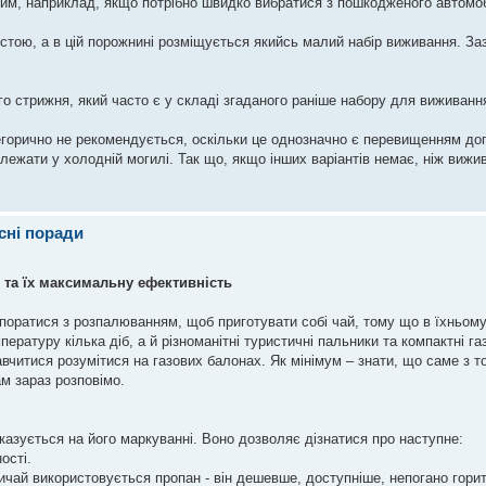
ним, наприклад, якщо потрібно швидко вибратися з пошкодженого автомоб
тою, а в цій порожнині розміщується якийсь малий набір виживання. За
о стрижня, який часто є у складі згаданого раніше набору для виживанн
горично не рекомендується, оскільки це однозначно є перевищенням д
ж лежати у холодній могилі. Так що, якщо інших варіантів немає, ніж виж
сні поради
и та їх максимальну ефективність
 поратися з розпалюванням, щоб приготувати собі чай, тому що в їхньом
ературу кілька діб, а й різноманітні туристичні пальники та компактні га
читися розумітися на газових балонах. Як мінімум – знати, що саме з то
ам зараз розповімо.
казується на його маркуванні. Воно дозволяє дізнатися про наступне:
ості.
звичай використовується пропан - він дешевше, доступніше, непогано гори