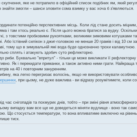
 скупчення, яке не потрапило в офіційний список подібних ям, який регу
о знайти змогли – шанси зловити сома взимку у вас хоча б з'являються.
ординати потенційно перспективних місць. Коли лід стане досить міцним,
 яма і там хтось реально є. Після цього можна братися за вудку. Оскільк
откі, з товстими пробковими рукоятками, великими зимовими котушками т
. Або їстівний силікон з джиг-головкою не менше 20 грамів і від 10 см з
аві, тому що в зимувальній ямі вода буде однозначно трохи каламутною.
ально сплять і атакують здобич суто рефлекторно.
о риби. Буквально "впритул" - тільки це може викликати її рефлекторну 
ивно. Як і перекидати приманки, а також активно ними грати. Найкраща т
трів на 40 і повторним зануренням.
ибину, яка легко перегризає волосінь, якщо не використовувати особливо
вершинки
, при цьому, не дуже важлива - ви відразу розумітимете, коли с
 час снігопадів та похмурих днів, тобто – при зміні рівня атмосферного
 цьому випадку вам все ще не доведеться міняти вудлище - воно так сам
ю. Що стосується температури, то вона впливатиме виключно на рівен
 лише тиск.