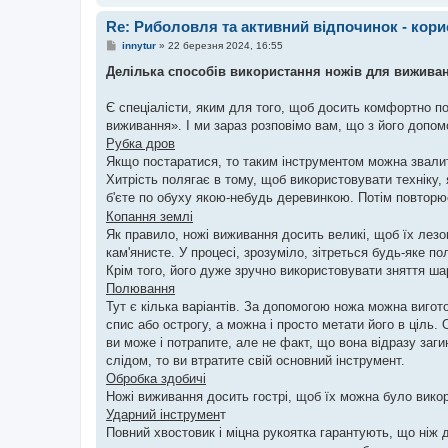
Re: Риболовля та активний відпочинок - кори
П
innytur
»
22 березня 2024, 16:55
о
в
Делілька способів використання ножів для вижива
і
д
о
Є спеціалісти, яким для того, щоб досить комфортно по
м
виживання». І ми зараз розповімо вам, що з його допом
л
е
Рубка дров
н
Якщо постаратися, то таким інструментом можна звалит
н
я
Хитрість полягає в тому, щоб використовувати техніку, 
б'єте по обуху якою-небудь деревинкою. Потім повтор
Копання землі
Як правило, ножі виживання досить великі, щоб їх лез
кам'янисте. У процесі, зрозуміло, зітреться будь-яке 
Крім того, його дуже зручно використовувати зняття ша
Полювання
Тут є кілька варіантів. За допомогою ножа можна вигото
спис або острогу, а можна і просто метати його в ціль
ви може і потрапите, але не факт, що вона відразу заги
слідом, то ви втратите свій основний інструмент.
Обробка здобичі
Ножі виживання досить гострі, щоб їх можна було викор
Ударний інструмен
т
Повний хвостовик і міцна рукоятка гарантують, що ніж