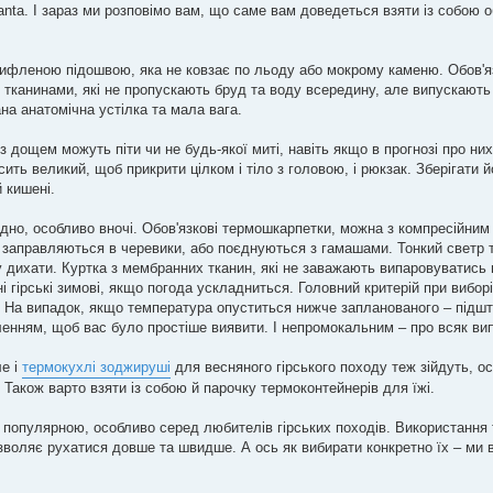
anta. І зараз ми розповімо вам, що саме вам доведеться взяти із собою 
 рифленою підошвою, яка не ковзає по льоду або мокрому каменю. Обов'я
тканинами, які не пропускають бруд та воду всередину, але випускають 
на анатомічна устілка та мала вага.
з дощем можуть піти чи не будь-якої миті, навіть якщо в прогнозі про них
ить великий, щоб прикрити цілком і тіло з головою, і рюкзак. Зберігати 
 кишені.
одно, особливо вночі. Обов'язкові термошкарпетки, можна з компресійним
бо заправляються в черевики, або поєднуються з гамашами. Тонкий светр т
у дихати. Куртка з мембранних тканин, які не заважають випаровуватись 
ні гірські зимові, якщо погода ускладниться. Головний критерій при вибор
 На випадок, якщо температура опуститься нижче запланованого – підшт
вленням, щоб вас було простіше виявити. І непромокальним – про всяк ви
ле і
термокухлі зоджируші
для весняного гірського походу теж зійдуть, о
ь. Також варто взяти із собою й парочку термоконтейнерів для їжі.
ш популярною, особливо серед любителів гірських походів. Використання
зволяє рухатися довше та швидше. А ось як вибирати конкретно їх – ми 