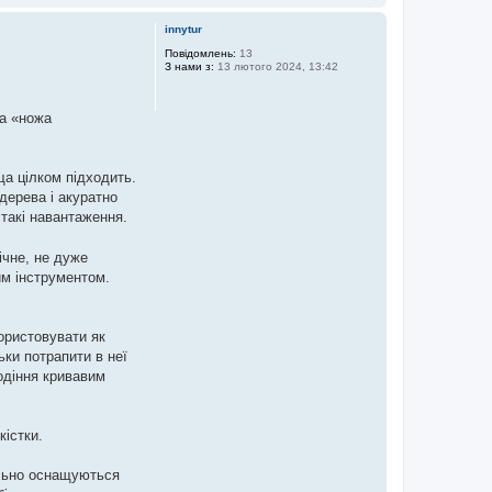
о
г
innytur
о
р
Повідомлень:
13
З нами з:
13 лютого 2024, 13:42
и
 а «ножа
ща цілком підходить.
 дерева і акуратно
такі навантаження.
ічне, не дуже
им інструментом.
користовувати як
ьки потрапити в неї
ходіння кривавим
кістки.
ально оснащуються