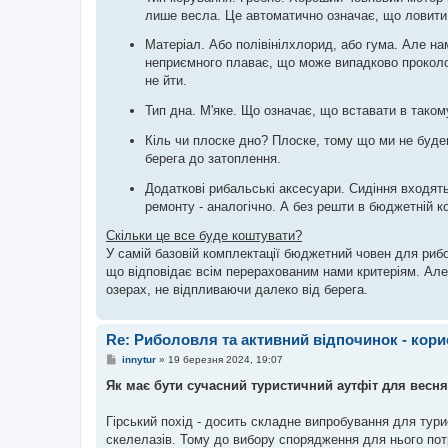
лише весла. Це автоматично означає, що ловити 
Матеріал. Або полівінілхлорид, або гума. Але на
неприємного плаває, що може випадково проколот
не йти.
Тип дна. М'яке. Що означає, що вставати в такому
Кіль чи плоске дно? Плоске, тому що ми не буде
берега до затоплення.
Додаткові рибальські аксесуари. Сидіння входять 
ремонту - аналогічно. А без решти в бюджетній ко
Скільки це все буде коштувати?
У самій базовій комплектації бюджетний човен для риб
що відповідає всім перерахованим нами критеріям. Але
озерах, не відпливаючи далеко від берега.
Re: Риболовля та активний відпочинок - кори
П
innytur
»
19 березня 2024, 19:07
о
в
Як має бути сучасний туристичний аутфіт для весня
і
д
о
Гірський похід - досить складне випробування для тури
м
скелелазів. Тому до вибору спорядження для нього потр
л