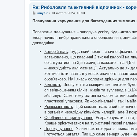
Re: Риболовля та активний відпочинок - кори
П
innytur
»
13 лютого 2024, 18:53
о
в
Планування харчування для багатоденних зимових 
і
д
о
Попереднє планування – запорука успіху будь-якого по
м
місця ночівлі, вибір правильного спорядження і, звича
л
е
докладніше.
н
н
Калорійність
. Будь-який похід – значне фізичне 
я
встановлено, що класичні 2 тисячі калорій на лю
орієнтуватися на 3,5 тисячі, а важкого – на 4,5
– необхідність акліматизації. Актуально це як дл
хотітися їсти навіть в умовах значного наванта
обов'язково. Ну і якась солодка дрібниця для пер
Кількість
. Знову ж таки емпіричним шляхом було 
співвідношенням білків, жирів та вуглеводів 1/1/4
збільшує. Саме тому останнім часом стали особл
пластикові упаковки. Як «оригінальні», так і майла
Різноманітність
. Цей момент важливий виключно і
в організм необхідну кількість калорій, але й пок
Особливості приготування
. Розраховувати на те,
Краще орієнтуватися на туристичні газові пальни
Перекушування
. У зимових походах із привалами
і готується багаття. Так що саме вечеря буде «н