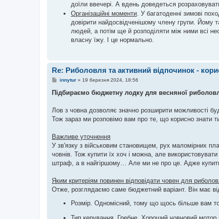
доїли ввечері. А вдень доведеться розраховуват
Організаційні моменти
. У багатоденні зимові пох
довірити найдосвідченішому члену групи. Йому т
людей, а потім ще й розподіляти між ними всі не
власну їжу. І це нормально.
Re: Риболовля та активний відпочинок - кори
П
innytur
»
19 березня 2024, 18:56
о
в
Підбираємо бюджетну лодку для весняної риболовл
і
д
о
Лов з човна дозволяє значно розширити можливості будь
м
Тож зараз ми розповімо вам про те, що корисно знати т
л
е
н
Важливе уточнення
н
я
У зв'язку з військовим становищем, рух маломірних пла
човнів. Тож купити їх хоч і можна, але використовувати
штраф, а в найгіршому… Але ми не про це. Адже купити
Яким критеріям повинен відповідати човен для риболов
Отже, розглядаємо саме бюджетний варіант. Він має ві
Розмір. Одномісний, тому що щось більше вам то
Тип керування. Гребне. Хороший човновий мотор к