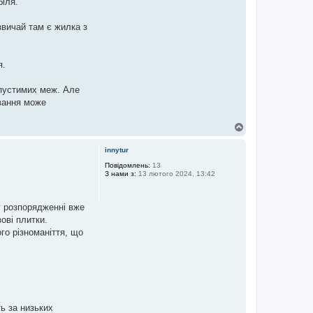
іля.
звичай там є жилка з
я.
опустимих меж. Але
ивання може
Д
о
г
innytur
о
р
Повідомлень:
13
З нами з:
13 лютого 2024, 13:42
и
у розпорядженні вже
зові плитки.
го різноманіття, що
ть за низьких