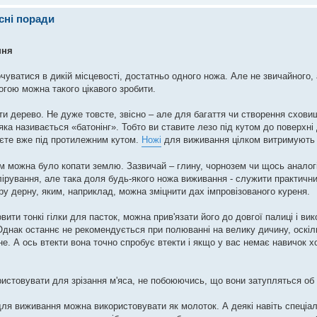
сні поради
ння
чуватися в дикій місцевості, достатньо одного ножа. Але не звичайного,
огою можна такого цікавого зробити.
и дерево. Не дуже товсте, звісно – але для багаття чи створення схови
яка називається «батонінг». Тобто ви ставите лезо під кутом до поверхні
юєте вже під протилежним кутом.
Ножі
для виживання цілком витримують 
ом можна було копати землю. Зазвичай – глину, чорнозем чи щось аналог
полірування, але така доля будь-якого ножа виживання - служити практичн
ру дерну, яким, наприклад, можна зміцнити дах імпровізованого куреня.
вити тонкі гілки для пасток, можна прив'язати його до довгої палиці і ви
. Однак останнє не рекомендується при полюванні на велику дичину, оскіл
не. А ось втекти вона точно спробує втекти і якщо у вас немає навичок 
истовувати для зрізання м'яса, не побоюючись, що вони затупляться об 
 для виживання можна використовувати як молоток. А деякі навіть спеці