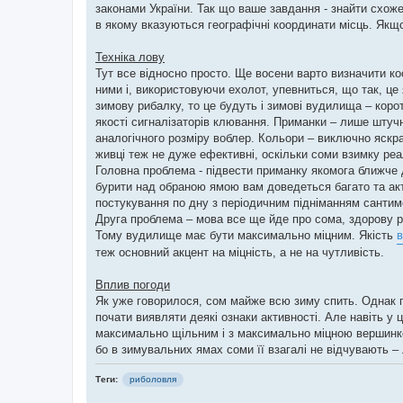
законами України. Так що ваше завдання - знайти схоже
в якому вказуються географічні координати місць. Якщ
Техніка лову
Тут все відносно просто. Ще восени варто визначити ко
ними і, використовуючи ехолот, упевниться, що так, це
зимову рибалку, то це будуть і зимові вудилища – кор
якості сигналізаторів клювання. Приманки – лише штучні
аналогічного розміру воблер. Кольори – виключно яскр
живці теж не дуже ефективні, оскільки соми взимку ре
Головна проблема - підвести приманку якомога ближче д
бурити над обраною ямою вам доведеться багато та акт
постукування по дну з періодичним підніманням сантиме
Друга проблема – мова все ще йде про сома, здорову р
Тому вудилище має бути максимально міцним. Якість
теж основний акцент на міцність, а не на чутливість.
Вплив погоди
Як уже говорилося, сом майже всю зиму спить. Однак під
почати виявляти деякі ознаки активності. Але навіть у
максимально щільним і з максимально міцною вершинко
бо в зимувальних ямах соми її взагалі не відчувають –
Теги:
риболовля