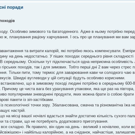
сні поради
походів
ходу. Особливо зимового та багатоденного. Адже в ньому потрібно перед
йно ж, планування раціону харчування. І ось про це планування ми вам за
навантаження та витрати калорій, які потрібно якось компенсувати. Емп
дину на день недостатньо. У піших походах середнього рівня складності 
-6. В середньому. Оскільки тут підключається одна неприємна особливість
я гірських походів, так і для зимових. Тобто перші дні 2 вам через стрес 
ження. Тільки пити, тому термос для заварювання кави чи солодкого чаю 
екусів. Швидкі вуглеводи у цій ситуації будуть особливо корисними.
встановлено, що в зимовому поході людині потрібно в середньому 600-800
. Причому це чиста вага без урахування упаковки, яка ще раз на півтора, а
иво популярними зневоднені продукти, яких можна брати із собою брати 
рові пакети із зіп-застібками.
з психологічної точки зору. Збалансована, смачна та різноманітна їжа н
ращує настрій.
 що на місці вашої ночівлі вдасться знайти достатню кількість сухого пал
ки та страви, що не потребують додаткового приготування.
 все складно. Як правило, він один на день - великий з ночівлею, коли в
айсвіжішою» і найбільш калорійною, а на сніданок, найчастіше, залишати