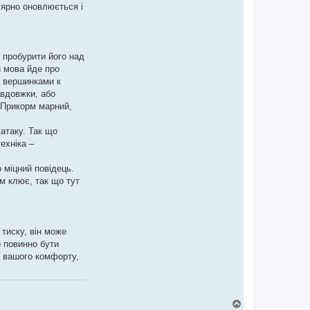
лярно оновлюється і
 пробурити його над
и мова йде про
а вершинками к
авдовжки, або
 Прикорм марний,
атаку. Так що
ехніка –
 міцний повідець.
ом клює, так що тут
 тиску, він може
о повинно бути
ь вашого комфорту,
Д