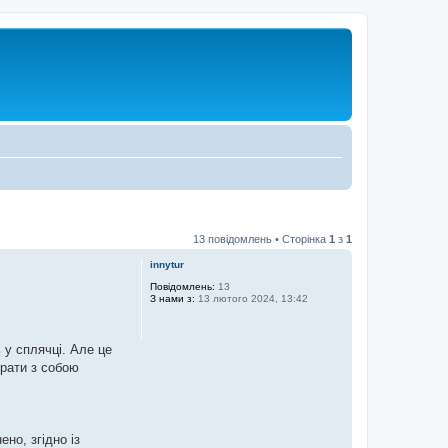
13 повідомлень • Сторінка
1
з
1
innytur
Повідомлень:
13
З нами з:
13 лютого 2024, 13:42
 у сплячці. Але це
брати з собою
но, згідно із