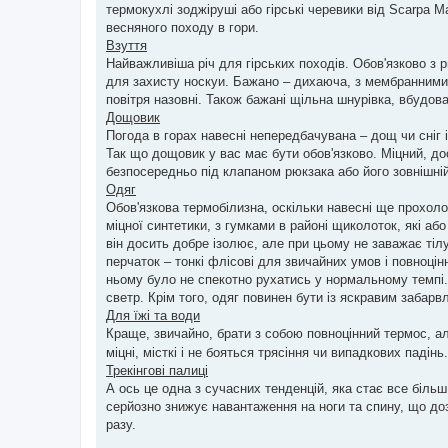
е
термокухлі зоджіруші або гірські черевики від Scarpa M
н
весняного походу в гори.
н
я
Взуття
Найважливіша річ для гірських походів. Обов'язково з
для захисту носкуи. Бажано – дихаюча, з мембранними 
повітря назовні. Також бажані щільна шнурівка, вбудова
Дощовик
Погода в горах навесні непередбачувана – дощ чи сніг і
Так що дощовик у вас має бути обов'язково. Міцний, дос
безпосередньо під клапаном рюкзака або його зовнішній
Одяг
Обов'язкова термобілизна, оскільки навесні ще прохол
міцної синтетики, з гумками в районі щиколоток, які а
він досить добре ізолює, але при цьому не заважає тіл
перчаток – тонкі флісові для звичайних умов і повноцін
ньому було не спекотно рухатись у нормальному темпі.
светр. Крім того, одяг повинен бути із яскравим забар
Для їжі та води
Краще, звичайно, брати з собою повноцінний термос, а
міцні, місткі і не бояться трясіння чи випадкових падін
Трекінгові палиці
А ось це одна з сучасних тенденцій, яка стає все біль
серйозно знижує навантаження на ноги та спину, що до
разу.