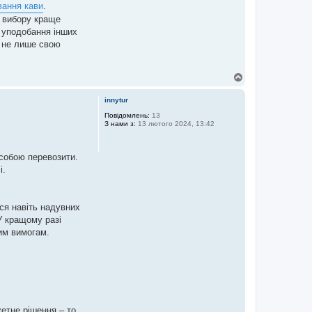
вання кави
.
х вибору краще
 уподобання інших
ю не лише свою
Д
о
г
innytur
о
р
Повідомлень:
13
З нами з:
13 лютого 2024, 13:42
и
 собою перевозити.
і.
ься навіть надувних
 У кращому разі
им вимогам.
етне рішення – то