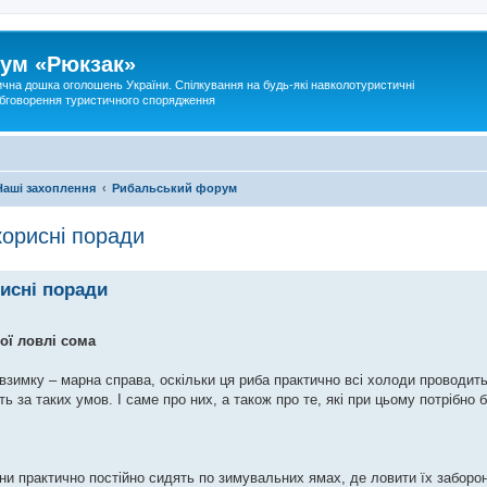
ум «Рюкзак»
ична дошка оголошень України. Спілкування на будь-які навколотуристичні
 обговорення туристичного спорядження
Наші захоплення
Рибальський форум
корисні поради
исні поради
ої ловлі сома
зимку – марна справа, оскільки ця риба практично всі холоди проводить
ь за таких умов. І саме про них, а також про те, які при цьому потрібно 
ни практично постійно сидять по зимувальних ямах, де ловити їх забороне