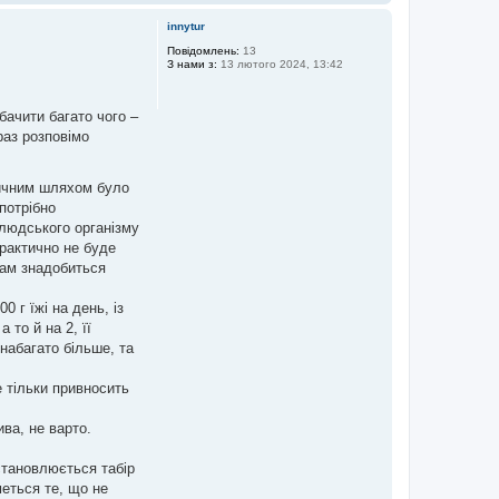
о
г
innytur
о
р
Повідомлень:
13
З нами з:
13 лютого 2024, 13:42
и
бачити багато чого –
раз розповімо
іричним шляхом було
потрібно
 людського організму
практично не буде
вам знадобиться
 г їжі на день, із
 то й на 2, її
набагато більше, та
е тільки привносить
ива, не варто.
становлюється табір
меться те, що не