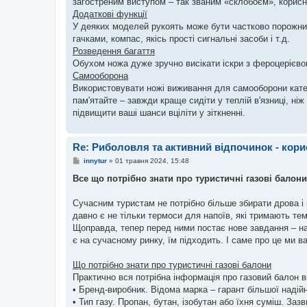
загостреним виступом – так званим «склобоєм», корис
Додаткові функції
У деяких моделей рукоять може бути частково порожнис
гачками, компас, якісь прості сигнальні засоби і т.д.
Розведення багаття
Обухом ножа дуже зручно висікати іскри з фероцерієвог
Самооборона
Використовувати ножі виживання для самооборони кате
пам'ятайте – завжди краще сидіти у теплій в'язниці, ні
підвищити ваші шанси вціліти у зіткненні.
Re: Риболовля та активний відпочинок - кори
П
innytur
»
01 травня 2024, 15:48
о
в
Все що потрібно знати про туристичні газові балон
і
д
о
Сучасним туристам не потрібно більше збирати дрова і
м
давно є не тільки термоси для напоїв, які тримають темп
л
е
Щоправда, тепер перед ними постає нове завдання – нав
н
є на сучасному ринку, їм підходить. І саме про це ми в
н
я
Що потрібно знати про туристичні газові балони
Практично вся потрібна інформація про газовий балон в
• Бренд-виробник. Відома марка – гарант більшої надійн
• Тип газу. Пропан, бутан, ізобутан або їхня суміш. За