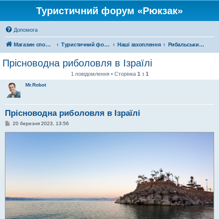
Туристичний форум «Рюкзак»
Допомога
Магазин спорядження
Туристичний форум «Рюкзак»
Наші захоплення
Рибальський форум
Прісноводна риболовля в Ізраїлі
1 повідомлення • Сторінка
1
з
1
Mr.Robot
Прісноводна риболовля в Ізраїлі
П
20 березня 2023, 13:56
о
в
і
д
о
м
л
е
н
н
я