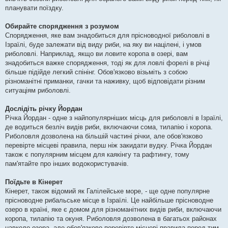
планувати поїздку.
Обирайте спорядження з розумом
Спорядження, яке вам знадобиться для прісноводної риболовлі в
Ізраїлі, буде залежати від виду риби, на яку ви націлені, і умов
риболовлі. Наприклад, якщо ви ловите коропа в озері, вам
знадобиться важке спорядження, тоді як для ловлі форелі в річці
більше підійде легкий спінінг. Обов'язково візьміть з собою
різноманітні приманки, гачки та наживку, щоб відповідати різним
ситуаціям риболовлі.
Дослідіть річку Йордан
Річка Йордан - одне з найпопулярніших місць для риболовлі в Ізраїлі,
де водиться безліч видів риби, включаючи сома, тилапію і коропа.
Риболовля дозволена на більшій частині річки, але обов'язково
перевірте місцеві правила, перш ніж закидати вудку. Річка Йордан
також є популярним місцем для каякінгу та рафтингу, тому
пам'ятайте про інших водокористувачів.
Поїдьте в Кінерет
Кінерет, також відомий як Галілейське море, - ще одне популярне
прісноводне рибальське місце в Ізраїлі. Це найбільше прісноводне
озеро в країні, яке є домом для різноманітних видів риби, включаючи
коропа, тилапію та окуня. Риболовля дозволена в багатьох районах
навколо озера, але обов'язково перевірте місцеві правила перед тим,