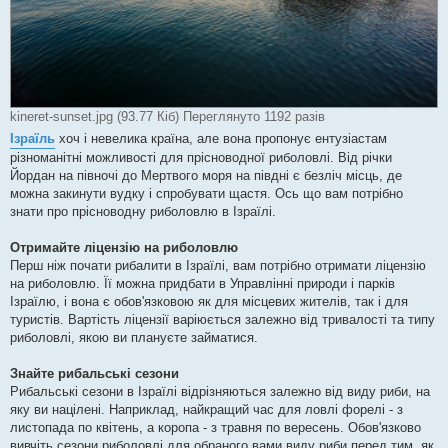
kineret-sunset.jpg (93.77 Кіб) Переглянуто 1192 разів
Ізраїль
хоч і невелика країна, але вона пропонує ентузіастам
різноманітні можливості для прісноводної риболовлі. Від річки
Йордан на півночі до Мертвого моря на півдні є безліч місць, де
можна закинути вудку і спробувати щастя. Ось що вам потрібно
знати про прісноводну риболовлю в Ізраїлі.
Отримайте ліцензію на риболовлю
Перш ніж почати рибалити в Ізраїлі, вам потрібно отримати ліцензію
на риболовлю. Її можна придбати в Управлінні природи і парків
Ізраїлю, і вона є обов'язковою як для місцевих жителів, так і для
туристів. Вартість ліцензії варіюється залежно від тривалості та типу
риболовлі, якою ви плануєте займатися.
Знайте рибальські сезони
Рибальські сезони в Ізраїлі відрізняються залежно від виду риби, на
яку ви націлені. Наприклад, найкращий час для ловлі форелі - з
листопада по квітень, а коропа - з травня по вересень. Обов'язково
вивчіть сезони риболовлі для обраного вами виду риби перед тим, як