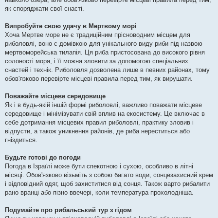
як споряджати свої снасті.
Випробуйте свою удачу в Мертвому морі
Хоча Мертве море не є традиційним прісноводним місцем для
риболовлі, воно є домівкою для унікального виду риби під назвою
мертвоморейська тилапія. Ця риба пристосована до високого рівня
солоності моря, і її можна зловити за допомогою спеціальних
снастей і технік. Риболовля дозволена лише в певних районах, тому
обов'язково перевірте місцеві правила перед тим, як вирушати.
Поважайте місцеве середовище
Як і в будь-якій іншій формі риболовлі, важливо поважати місцеве
середовище і мінімізувати свій вплив на екосистему. Це включає в
себе дотримання місцевих правил риболовлі, практику зловив і
відпусти, а також уникнення районів, де риба нереститься або
гніздиться.
Будьте готові до погоди
Погода в Ізраїлі може бути спекотною і сухою, особливо в літні
місяці. Обов'язково візьміть з собою багато води, сонцезахисний крем
і відповідний одяг, щоб захиститися від сонця. Також варто рибалити
рано вранці або пізно ввечері, коли температура прохолодніша.
Подумайте про рибальський тур з гідом