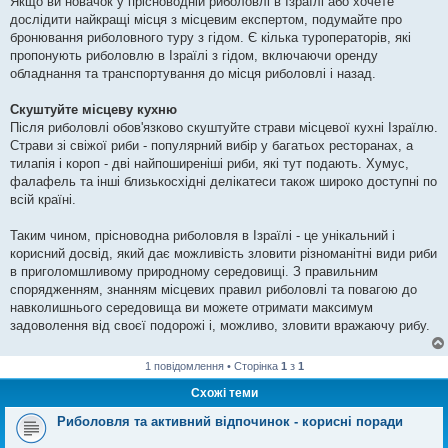
Якщо ви новачок у прісноводній риболовлі в Ізраїлі або хочете
дослідити найкращі місця з місцевим експертом, подумайте про
бронювання риболовного туру з гідом. Є кілька туроператорів, які
пропонують риболовлю в Ізраїлі з гідом, включаючи оренду
обладнання та транспортування до місця риболовлі і назад.
Скуштуйте місцеву кухню
Після риболовлі обов'язково скуштуйте страви місцевої кухні Ізраїлю.
Страви зі свіжої риби - популярний вибір у багатьох ресторанах, а
тилапія і короп - дві найпоширеніші риби, які тут подають. Хумус,
фалафель та інші близькосхідні делікатеси також широко доступні по
всій країні.
Таким чином, прісноводна риболовля в Ізраїлі - це унікальний і
корисний досвід, який дає можливість зловити різноманітні види риби
в приголомшливому природному середовищі. З правильним
спорядженням, знанням місцевих правил риболовлі та повагою до
навколишнього середовища ви можете отримати максимум
задоволення від своєї подорожі і, можливо, зловити вражаючу рибу.
1 повідомлення • Сторінка
1
з
1
Схожі теми
Риболовля та активний відпочинок - корисні поради