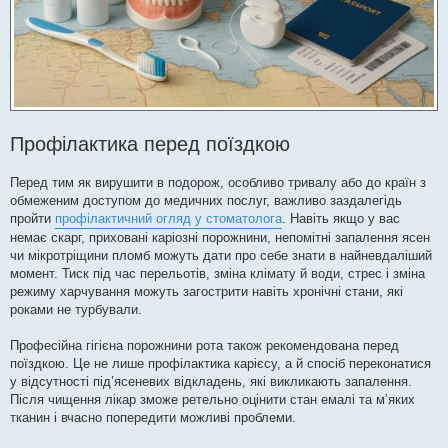
Профілактика перед поїздкою
Перед тим як вирушити в подорож, особливо тривалу або до країн з
обмеженим доступом до медичних послуг, важливо заздалегідь
пройти
профілактичний огляд у стоматолога
. Навіть якщо у вас
немає скарг, приховані каріозні порожнини, непомітні запалення ясен
чи мікротріщини пломб можуть дати про себе знати в найневдаліший
момент. Тиск під час перельотів, зміна клімату й води, стрес і зміна
режиму харчування можуть загострити навіть хронічні стани, які
роками не турбували.
Професійна гігієна порожнини рота також рекомендована перед
поїздкою. Це не лише профілактика карієсу, а й спосіб переконатися
у відсутності під’ясеневих відкладень, які викликають запалення.
Після чищення лікар зможе ретельно оцінити стан емалі та м’яких
тканин і вчасно попередити можливі проблеми.