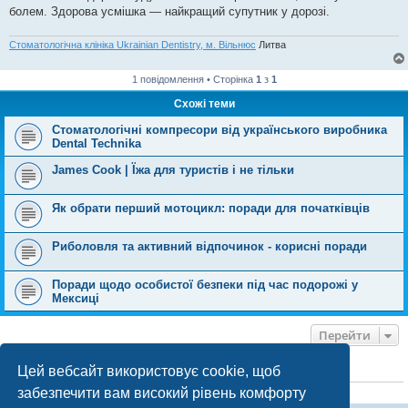
болем. Здорова усмішка — найкращий супутник у дорозі.
Стоматологічна клініка Ukrainian Dentistry, м. Вільнюс
Литва
1 повідомлення • Сторінка
1
з
1
Схожі теми
Стоматологічні компресори від українського виробника
Dental Technika
James Cook | Їжа для туристів і не тільки
Як обрати перший мотоцикл: поради для початківців
Риболовля та активний відпочинок - корисні поради
Поради щодо особистої безпеки під час подорожі у
Мексиці
Перейти
Цей вебсайт використовує cookie, щоб
ХТО ЗАРАЗ ОНЛАЙН
забезпечити вам високий рівень комфорту
Зараз переглядають цей форум:
ClaudeBot [бот ШІ]
і 0 гостей