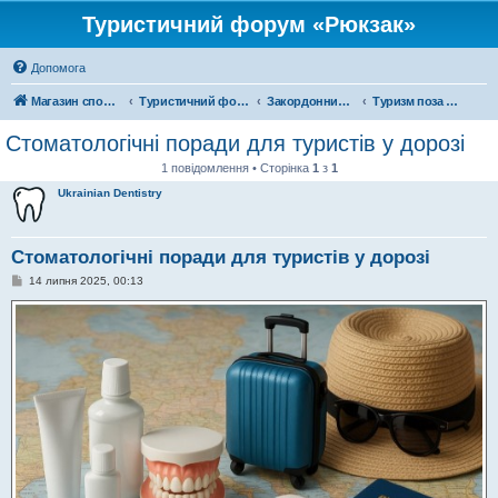
Туристичний форум «Рюкзак»
Допомога
Магазин спорядження
Туристичний форум «Рюкзак»
Закордонний туризм
Туризм поза територією України
Стоматологічні поради для туристів у дорозі
1 повідомлення • Сторінка
1
з
1
Ukrainian Dentistry
Стоматологічні поради для туристів у дорозі
П
14 липня 2025, 00:13
о
в
і
д
о
м
л
е
н
н
я