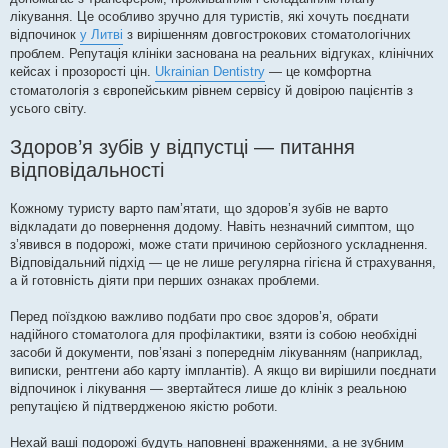
лікування. Це особливо зручно для туристів, які хочуть поєднати
відпочинок
у Литві
з вирішенням довгострокових стоматологічних
проблем. Репутація клініки заснована на реальних відгуках, клінічних
кейсах і прозорості цін.
Ukrainian Dentistry
— це комфортна
стоматологія з європейським рівнем сервісу й довірою пацієнтів з
усього світу.
Здоров’я зубів у відпустці — питання
відповідальності
Кожному туристу варто пам’ятати, що здоров’я зубів не варто
відкладати до повернення додому. Навіть незначний симптом, що
з’явився в подорожі, може стати причиною серйозного ускладнення.
Відповідальний підхід — це не лише регулярна гігієна й страхування,
а й готовність діяти при перших ознаках проблеми.
Перед поїздкою важливо подбати про своє здоров’я, обрати
надійного стоматолога для профілактики, взяти із собою необхідні
засоби й документи, пов’язані з попереднім лікуванням (наприклад,
виписки, рентгени або карту імплантів). А якщо ви вирішили поєднати
відпочинок і лікування — звертайтеся лише до клінік з реальною
репутацією й підтвердженою якістю роботи.
Нехай ваші подорожі будуть наповнені враженнями, а не зубним