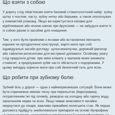
Що взяти з собою
У дорогу слід обов’язково взяти базовий стоматологічний набір: зубну
щітку з чохлом, пасту, зубну нитку або йоршики, а також ополіскувач
у компактній упаковці. Якщо ви користуєтеся капами для
відбілювання або нічною капою при бруксизмі — не забудьте взяти їх
із собою разом із засобом для очищення.
Тим, у кого були проблеми з яснами або встановлені імпланти,
коронки чи ортодонтичні конструкції, варто мати при собі
індивідуальні засоби догляду: щітки-монопучки, дорожній іригатор
або таблетки-антисептики для екстреної допомоги. Особливу увагу
слід приділити дітям: при зміні клімату у малюків може виникати
стоматит, а прорізування зубів часто збігається з подорожами. У
цьому випадку корисно мати при собі безпечний гель для ясен.
Що робити при зубному болю
Зубний біль у дорозі — одна з найнеприємніших ситуацій. Вона може
бути спричинена зміною тиску при перельотах (баротравма),
потраплянням їжі під пломбу, реакцією на холодну або гарячу воду,
запаленням нерва чи ясен. Якщо немає можливості негайно
звернутися до лікаря, важливо принаймні полегшити стан. Як перша
допомога підійдуть знеболювальні препарати на основі ібупрофену
чи парацетамолу, антисептичні ополіскувачі й холодний компрес на