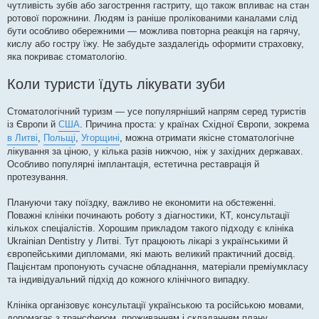
чутливість зубів або загострення гастриту, що також впливає на стан
ротової порожнини. Людям із раніше пролікованими каналами слід
бути особливо обережними — можлива повторна реакція на гарячу,
кислу або гостру їжу. Не забудьте заздалегідь оформити страховку,
яка покриває стоматологію.
Коли туристи їдуть лікувати зуби
Стоматологічний туризм — усе популярніший напрям серед туристів
із Європи й
США
. Причина проста: у країнах Східної Європи, зокрема
в Литві
,
Польщі
,
Угорщині
, можна отримати якісне стоматологічне
лікування за ціною, у кілька разів нижчою, ніж у західних державах.
Особливо популярні імплантація, естетична реставрація й
протезування.
Плануючи таку поїздку, важливо не економити на обстеженні.
Поважні клініки починають роботу з діагностики, КТ, консультації
кількох спеціалістів. Хорошим прикладом такого підходу є клініка
Ukrainian Dentistry у Литві. Тут працюють лікарі з українськими й
європейськими дипломами, які мають великий практичний досвід.
Пацієнтам пропонують сучасне обладнання, матеріали преміумкласу
та індивідуальний підхід до кожного клінічного випадку.
Клініка організовує консультації українською та російською мовами,
допомагає з трансфером, проживанням і складанням плану