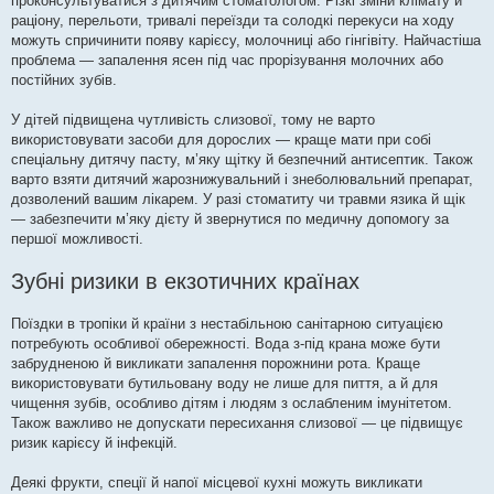
проконсультуватися з дитячим стоматологом. Різкі зміни клімату й
раціону, перельоти, тривалі переїзди та солодкі перекуси на ходу
можуть спричинити появу карієсу, молочниці або гінгівіту. Найчастіша
проблема — запалення ясен під час прорізування молочних або
постійних зубів.
У дітей підвищена чутливість слизової, тому не варто
використовувати засоби для дорослих — краще мати при собі
спеціальну дитячу пасту, м’яку щітку й безпечний антисептик. Також
варто взяти дитячий жарознижувальний і знеболювальний препарат,
дозволений вашим лікарем. У разі стоматиту чи травми язика й щік
— забезпечити м’яку дієту й звернутися по медичну допомогу за
першої можливості.
Зубні ризики в екзотичних країнах
Поїздки в тропіки й країни з нестабільною санітарною ситуацією
потребують особливої обережності. Вода з-під крана може бути
забрудненою й викликати запалення порожнини рота. Краще
використовувати бутильовану воду не лише для пиття, а й для
чищення зубів, особливо дітям і людям з ослабленим імунітетом.
Також важливо не допускати пересихання слизової — це підвищує
ризик карієсу й інфекцій.
Деякі фрукти, спеції й напої місцевої кухні можуть викликати