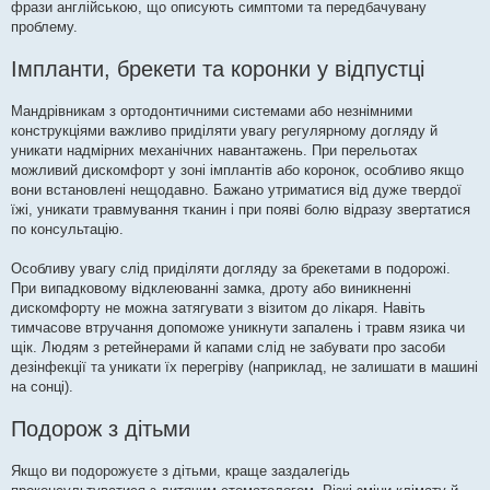
фрази англійською, що описують симптоми та передбачувану
проблему.
Імпланти, брекети та коронки у відпустці
Мандрівникам з ортодонтичними системами або незнімними
конструкціями важливо приділяти увагу регулярному догляду й
уникати надмірних механічних навантажень. При перельотах
можливий дискомфорт у зоні імплантів або коронок, особливо якщо
вони встановлені нещодавно. Бажано утриматися від дуже твердої
їжі, уникати травмування тканин і при появі болю відразу звертатися
по консультацію.
Особливу увагу слід приділяти догляду за брекетами в подорожі.
При випадковому відклеюванні замка, дроту або виникненні
дискомфорту не можна затягувати з візитом до лікаря. Навіть
тимчасове втручання допоможе уникнути запалень і травм язика чи
щік. Людям з ретейнерами й капами слід не забувати про засоби
дезінфекції та уникати їх перегріву (наприклад, не залишати в машині
на сонці).
Подорож з дітьми
Якщо ви подорожуєте з дітьми, краще заздалегідь