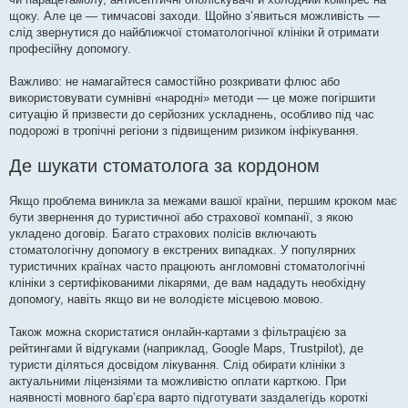
щоку. Але це — тимчасові заходи. Щойно з’явиться можливість —
слід звернутися до найближчої стоматологічної клініки й отримати
професійну допомогу.
Важливо: не намагайтеся самостійно розкривати флюс або
використовувати сумнівні «народні» методи — це може погіршити
ситуацію й призвести до серйозних ускладнень, особливо під час
подорожі в тропічні регіони з підвищеним ризиком інфікування.
Де шукати стоматолога за кордоном
Якщо проблема виникла за межами вашої країни, першим кроком має
бути звернення до туристичної або страхової компанії, з якою
укладено договір. Багато страхових полісів включають
стоматологічну допомогу в екстрених випадках. У популярних
туристичних країнах часто працюють англомовні стоматологічні
клініки з сертифікованими лікарями, де вам нададуть необхідну
допомогу, навіть якщо ви не володієте місцевою мовою.
Також можна скористатися онлайн-картами з фільтрацією за
рейтингами й відгуками (наприклад, Google Maps, Trustpilot), де
туристи діляться досвідом лікування. Слід обирати клініки з
актуальними ліцензіями та можливістю оплати карткою. При
наявності мовного бар’єра варто підготувати заздалегідь короткі