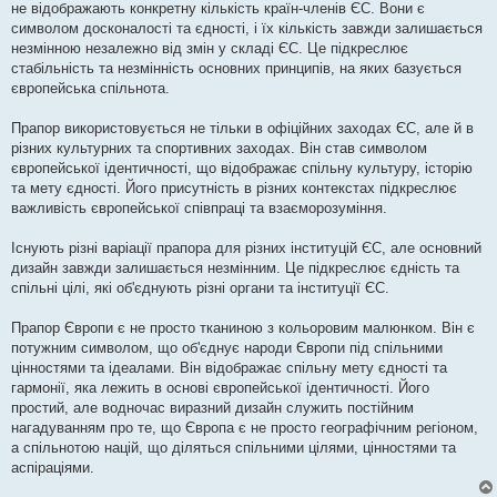
не відображають конкретну кількість країн-членів ЄС. Вони є
символом досконалості та єдності, і їх кількість завжди залишається
незмінною незалежно від змін у складі ЄС. Це підкреслює
стабільність та незмінність основних принципів, на яких базується
європейська спільнота.
Прапор використовується не тільки в офіційних заходах ЄС, але й в
різних культурних та спортивних заходах. Він став символом
європейської ідентичності, що відображає спільну культуру, історію
та мету єдності. Його присутність в різних контекстах підкреслює
важливість європейської співпраці та взаєморозуміння.
Існують різні варіації прапора для різних інституцій ЄС, але основний
дизайн завжди залишається незмінним. Це підкреслює єдність та
спільні цілі, які об'єднують різні органи та інституції ЄС.
Прапор Європи є не просто тканиною з кольоровим малюнком. Він є
потужним символом, що об'єднує народи Європи під спільними
цінностями та ідеалами. Він відображає спільну мету єдності та
гармонії, яка лежить в основі європейської ідентичності. Його
простий, але водночас виразний дизайн служить постійним
нагадуванням про те, що Європа є не просто географічним регіоном,
а спільнотою націй, що діляться спільними цілями, цінностями та
аспіраціями.