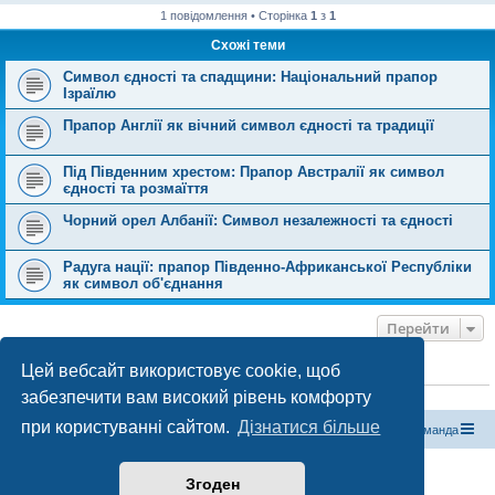
1 повідомлення • Сторінка
1
з
1
Схожі теми
Символ єдності та спадщини: Національний прапор
Ізраїлю
Прапор Англії як вічний символ єдності та традиції
Під Південним хрестом: Прапор Австралії як символ
єдності та розмаїття
Чорний орел Албанії: Символ незалежності та єдності
Радуга нації: прапор Південно-Африканської Республіки
як символ об'єднання
Перейти
Цей вебсайт використовує cookie, щоб
ХТО ЗАРАЗ ОНЛАЙН
забезпечити вам високий рівень комфорту
Зараз переглядають цей форум:
ClaudeBot [бот ШІ]
і 0 гостей
при користуванні сайтом.
Дізнатися більше
Магазин спорядження
Туристичний форум «Рюкзак»
Команда
Працює на phpBB® Forum Software © phpBB Limited
Згоден
Конфіденційність
|
Умови