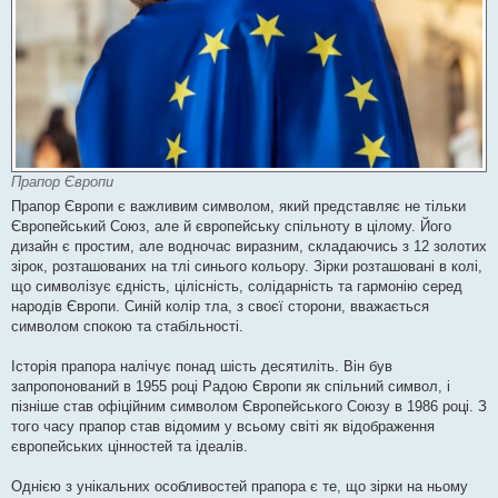
Прапор Європи
Прапор Європи є важливим символом, який представляє не тільки
Європейський Союз, але й європейську спільноту в цілому. Його
дизайн є простим, але водночас виразним, складаючись з 12 золотих
зірок, розташованих на тлі синього кольору. Зірки розташовані в колі,
що символізує єдність, цілісність, солідарність та гармонію серед
народів Європи. Синій колір тла, з своєї сторони, вважається
символом спокою та стабільності.
Історія прапора налічує понад шість десятиліть. Він був
запропонований в 1955 році Радою Європи як спільний символ, і
пізніше став офіційним символом Європейського Союзу в 1986 році. З
того часу прапор став відомим у всьому світі як відображення
європейських цінностей та ідеалів.
Однією з унікальних особливостей прапора є те, що зірки на ньому