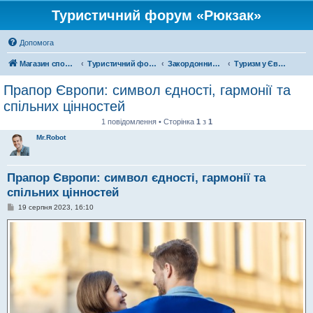
Туристичний форум «Рюкзак»
Допомога
Магазин спорядження
Туристичний форум «Рюкзак»
Закордонний туризм
Туризм у Європі
Прапор Європи: символ єдності, гармонії та
спільних цінностей
1 повідомлення • Сторінка
1
з
1
Mr.Robot
Прапор Європи: символ єдності, гармонії та
спільних цінностей
П
19 серпня 2023, 16:10
о
в
і
д
о
м
л
е
н
н
я