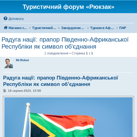
Туристичний форум «Рюкзак»
Допомога
Магазин спорядження
Туристичний форум «Рюкзак»
Закордонний туризм
Туризм в Африці
ПАР
Радуга нації: прапор Південно-Африканської
Республіки як символ об'єднання
1 повідомлення • Сторінка
1
з
1
Mr.Robot
Радуга нації: прапор Південно-Африканської
Республіки як символ об'єднання
П
19 серпня 2023, 15:58
о
в
і
д
о
м
л
е
н
н
я