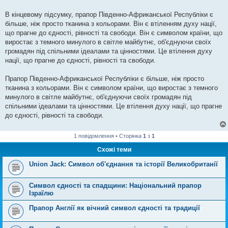
В кінцевому підсумку, прапор Південно-Африканської Республіки є
більше, ніж просто тканина з кольорами. Він є втіленням духу нації,
що прагне до єдності, рівності та свободи. Він є символом країни, що
виростає з темного минулого в світле майбутнє, об'єднуючи своїх
громадян під спільними ідеалами та цінностями. Це втілення духу
нації, що прагне до єдності, рівності та свободи.
Прапор Південно-Африканської Республіки є більше, ніж просто
тканина з кольорами. Він є символом країни, що виростає з темного
минулого в світле майбутнє, об'єднуючи своїх громадян під
спільними ідеалами та цінностями. Це втілення духу нації, що прагне
до єдності, рівності та свободи.
1 повідомлення • Сторінка
1
з
1
Схожі теми
Union Jack: Символ об'єднання та історії Великобританії
Символ єдності та спадщини: Національний прапор
Ізраїлю
Прапор Англії як вічний символ єдності та традиції