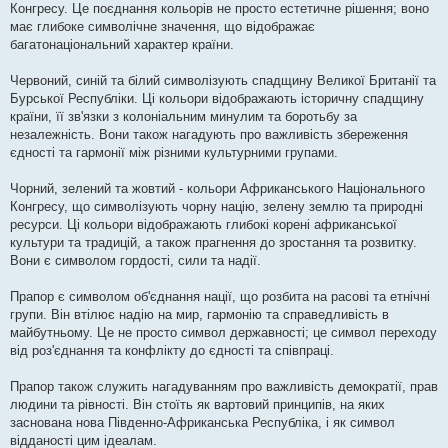
Конгресу. Це поєднання кольорів не просто естетичне рішення; воно
має глибоке символічне значення, що відображає
багатонаціональний характер країни.
Червоний, синій та білий символізують спадщину Великої Британії та
Бурської Республіки. Ці кольори відображають історичну спадщину
країни, її зв'язки з колоніальним минулим та боротьбу за
незалежність. Вони також нагадують про важливість збереження
єдності та гармонії між різними культурними групами.
Чорний, зелений та жовтий - кольори Африканського Національного
Конгресу, що символізують чорну націю, зелену землю та природні
ресурси. Ці кольори відображають глибокі корені африканської
культури та традицій, а також прагнення до зростання та розвитку.
Вони є символом гордості, сили та надії.
Прапор є символом об'єднання нації, що розбита на расові та етнічні
групи. Він втілює надію на мир, гармонію та справедливість в
майбутньому. Це не просто символ державності; це символ переходу
від роз'єднання та конфлікту до єдності та співпраці.
Прапор також служить нагадуванням про важливість демократії, прав
людини та рівності. Він стоїть як вартовий принципів, на яких
заснована нова Південно-Африканська Республіка, і як символ
відданості цим ідеалам.