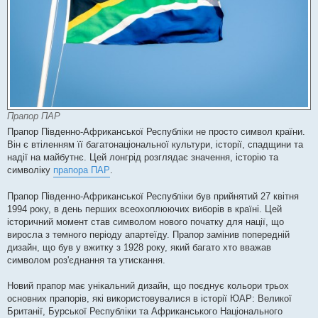
Прапор ПАР
Прапор Південно-Африканської Республіки не просто символ країни.
Він є втіленням її багатонаціональної культури, історії, спадщини та
надії на майбутнє. Цей лонгрід розглядає значення, історію та
символіку
прапора ПАР
.
Прапор Південно-Африканської Республіки був прийнятий 27 квітня
1994 року, в день перших всеохоплюючих виборів в країні. Цей
історичний момент став символом нового початку для нації, що
виросла з темного періоду апартеїду. Прапор замінив попередній
дизайн, що був у вжитку з 1928 року, який багато хто вважав
символом роз'єднання та утискання.
Новий прапор має унікальний дизайн, що поєднує кольори трьох
основних прапорів, які використовувалися в історії ЮАР: Великої
Британії, Бурської Республіки та Африканського Національного