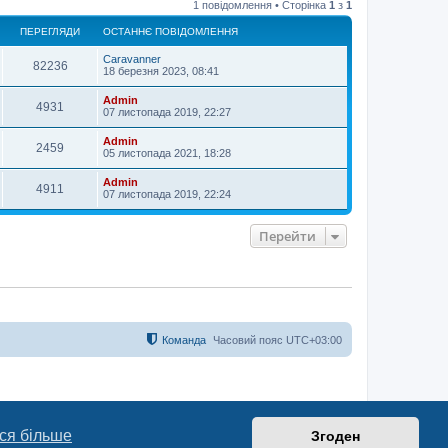
1 повідомлення • Сторінка
1
з
1
г
о
ПЕРЕГЛЯДИ
ОСТАННЄ ПОВІДОМЛЕННЯ
р
и
Caravanner
82236
18 березня 2023, 08:41
Admin
4931
07 листопада 2019, 22:27
Admin
2459
05 листопада 2021, 18:28
Admin
4911
07 листопада 2019, 22:24
Перейти
Команда
Часовий пояс
UTC+03:00
ся більше
Згоден