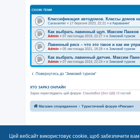
СХОЖІ ТЕМИ
Классификация автодомов. Классы домов на
Caravanner
»
17 березня 2023, 22:21
» в
Караванінґ
Как выбрать лавинный щуп. Максим Панков
Admin
»
07 листопада 2019, 22:27
» в
Зимовий туризм
Лавинный риск – что это такое и как им упр
Admin
»
05 листопада 2021, 18:28
» в
Зимовий туризм
Как выбрать лавинный датчик. Максим Панк
Admin
»
07 листопада 2019, 22:24
» в
Зимовий туризм
Повернутись до “Зимовий туризм”
ХТО ЗАРАЗ ОНЛАЙН
Зараз переглядають цей форум:
ClaudeBot [бот ШІ]
і 0 гостей
Магазин спорядження
Туристичний форум «Рюкзак»
Цей вебсайт використовує cookie, щоб забезпечити вам