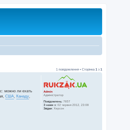
1 повідомлення • Сторінка
1
з
1
с: можно ли ехать
Admin
Адміністратор
ая,
США
,
Канаду
,
Повідомлень:
7657
З нами з:
02 червня 2012, 23:08
Звідки:
Херсон