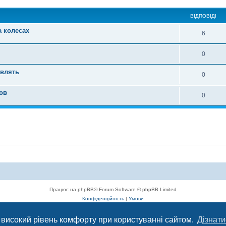
ВІДПОВІДІ
 колесах
6
0
авлять
0
ов
0
Працює на phpBB® Forum Software © phpBB Limited
Конфіденційність
|
Умови
 високий рівень комфорту при користуванні сайтом.
Дізнати