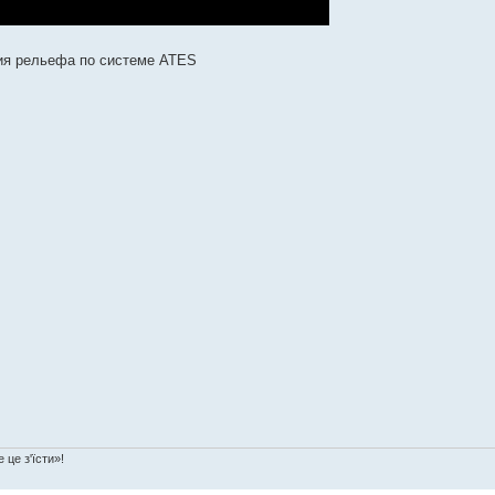
ция рельефа по системе ATES
 це з'їсти»!