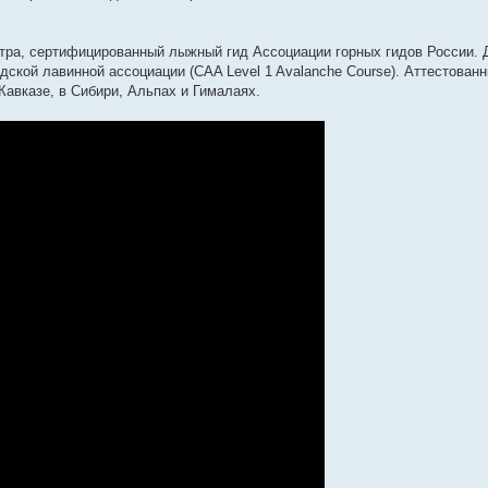
ентра, сертифицированный лыжный гид Ассоциации горных гидов России.
ской лавинной ассоциации (CAA Level 1 Avalanche Course). Аттестованн
Кавказе, в Сибири, Альпах и Гималаях.