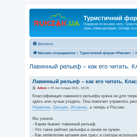
Туристичний фор
Подорожі по всьому світу. Турист
теми, обмін досвідом. Огляди та
Допомога
Магазин спорядження
Туристичний форум «Рюкзак»
Лавинный рельеф – как его читать. 
Лавинный рельеф – как его читать. Кла
П
Admin
»
05 листопада 2021, 18:26
о
в
Классификация лавинного рельефа нужна не для теории
і
здесь или лучше уходить. Она помогает управлять рис
д
о
Норвегию
,
Швецию
,
Испанию
, а теперь и Россию.
м
л
е
Мы узнали:
н
- Каким бывает лавинный рельеф.
н
я
- Что такое рейтинг рельефа и зачем он нужен.
- Как любителям катания вне трасс и скитура использов