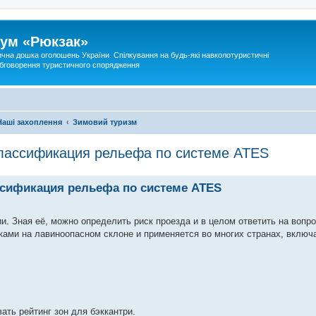
ум «Рюкзак»
ична дошка оголошень України. Спілкування на будь-які навколотуристичні
 обговорення туристичного спорядження
Наші захоплення
Зимовий туризм
Классификация рельефа по системе ATES
ссификация рельефа по системе ATES
. Зная её, можно определить риск проезда и в целом ответить на вопро
ками на лавиноопасном склоне и применяется во многих странах, включ
ать рейтинг зон для бэккантри.