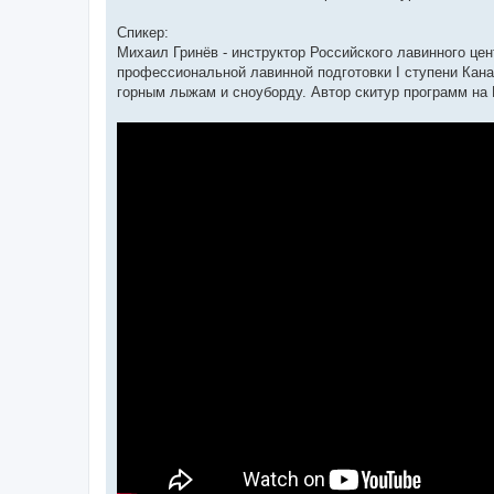
Спикер:
Михаил Гринёв - инструктор Российского лавинного ц
профессиональной лавинной подготовки I ступени Канад
горным лыжам и сноуборду. Автор скитур программ на 