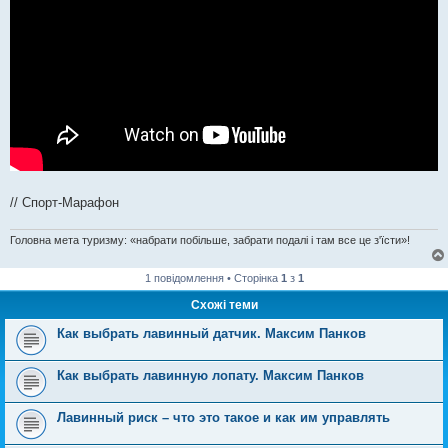
// Спорт-Марафон
Головна мета туризму: «набрати побільше, забрати подалі і там все це з'їсти»!
1 повідомлення • Сторінка
1
з
1
Схожі теми
Как выбрать лавинный датчик. Максим Панков
Как выбрать лавинную лопату. Максим Панков
Лавинный риск – что это такое и как им управлять