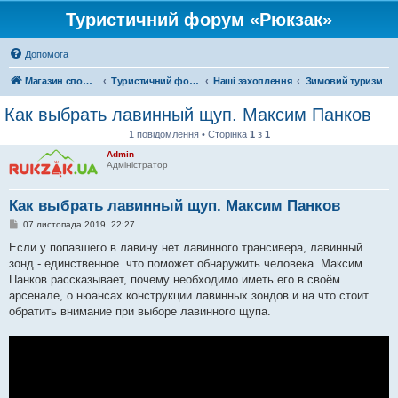
Туристичний форум «Рюкзак»
Допомога
Магазин спорядження
Туристичний форум «Рюкзак»
Наші захоплення
Зимовий туризм
Как выбрать лавинный щуп. Максим Панков
1 повідомлення • Сторінка
1
з
1
Admin
Адміністратор
Как выбрать лавинный щуп. Максим Панков
П
07 листопада 2019, 22:27
о
в
Если у попавшего в лавину нет лавинного трансивера, лавинный
і
зонд - единственное. что поможет обнаружить человека. Максим
д
о
Панков рассказывает, почему необходимо иметь его в своём
м
арсенале, о нюансах конструкции лавинных зондов и на что стоит
л
е
обратить внимание при выборе лавинного щупа.
н
н
я