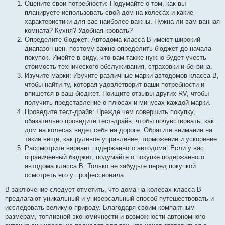
Оцените свои потребности: Подумайте о том, как вы
планируете использовать свой дом на колесах и какие
характеристики для вас наиболее важны. Нужна ли вам ванная
комната? Кухня? Удобная кровать?
Определите бюджет: Автодома класса B имеют широкий
диапазон цен, поэтому важно определить бюджет до начала
покупок. Имейте в виду, что вам также нужно будет учесть
стоимость технического обслуживания, страховки и бензина.
Изучите марки: Изучите различные марки автодомов класса B,
чтобы найти ту, которая удовлетворит ваши потребности и
впишется в ваш бюджет. Поищите отзывы других RV, чтобы
получить представление о плюсах и минусах каждой марки.
Проведите тест-драйв: Прежде чем совершить покупку,
обязательно проведите тест-драйв, чтобы почувствовать, как
дом на колесах ведет себя на дороге. Обратите внимание на
такие вещи, как рулевое управление, торможение и ускорение.
Рассмотрите вариант подержанного автодома: Если у вас
ограниченный бюджет, подумайте о покупке подержанного
автодома класса B. Только не забудьте перед покупкой
осмотреть его у профессионала.
В заключение следует отметить, что дома на колесах класса B
предлагают уникальный и универсальный способ путешествовать и
исследовать великую природу. Благодаря своим компактным
размерам, топливной экономичности и возможности автономного