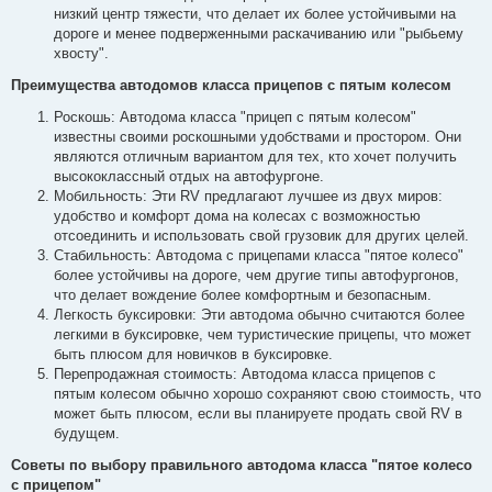
низкий центр тяжести, что делает их более устойчивыми на
дороге и менее подверженными раскачиванию или "рыбьему
хвосту".
Преимущества автодомов класса прицепов с пятым колесом
Роскошь: Автодома класса "прицеп с пятым колесом"
известны своими роскошными удобствами и простором. Они
являются отличным вариантом для тех, кто хочет получить
высококлассный отдых на автофургоне.
Мобильность: Эти RV предлагают лучшее из двух миров:
удобство и комфорт дома на колесах с возможностью
отсоединить и использовать свой грузовик для других целей.
Стабильность: Автодома с прицепами класса "пятое колесо"
более устойчивы на дороге, чем другие типы автофургонов,
что делает вождение более комфортным и безопасным.
Легкость буксировки: Эти автодома обычно считаются более
легкими в буксировке, чем туристические прицепы, что может
быть плюсом для новичков в буксировке.
Перепродажная стоимость: Автодома класса прицепов с
пятым колесом обычно хорошо сохраняют свою стоимость, что
может быть плюсом, если вы планируете продать свой RV в
будущем.
Советы по выбору правильного автодома класса "пятое колесо
с прицепом"