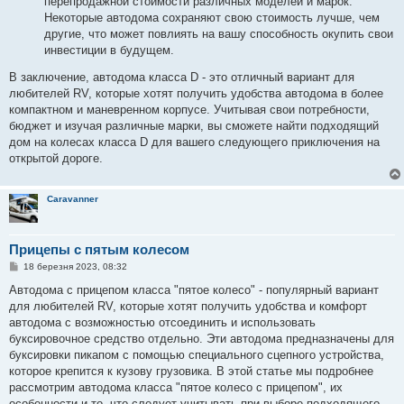
перепродажной стоимости различных моделей и марок.
Некоторые автодома сохраняют свою стоимость лучше, чем
другие, что может повлиять на вашу способность окупить свои
инвестиции в будущем.
В заключение, автодома класса D - это отличный вариант для
любителей RV, которые хотят получить удобства автодома в более
компактном и маневренном корпусе. Учитывая свои потребности,
бюджет и изучая различные марки, вы сможете найти подходящий
дом на колесах класса D для вашего следующего приключения на
открытой дороге.
Caravanner
Прицепы с пятым колесом
П
18 березня 2023, 08:32
о
в
Автодома с прицепом класса "пятое колесо" - популярный вариант
і
для любителей RV, которые хотят получить удобства и комфорт
д
о
автодома с возможностью отсоединить и использовать
м
буксировочное средство отдельно. Эти автодома предназначены для
л
е
буксировки пикапом с помощью специального сцепного устройства,
н
которое крепится к кузову грузовика. В этой статье мы подробнее
н
я
рассмотрим автодома класса "пятое колесо с прицепом", их
особенности и то, что следует учитывать при выборе подходящего