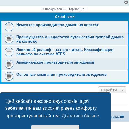
7 повідомлень • Сторінка
1
з
1
Схожі теми
Немецкие производители домов на колесах
Преимущества и недостатки путешествия группой домов
на колесах
Лавинный рельеф – как его читать. Классификация
рельефа по системе ATES
Американские производители автодомов
Основные компании-производители автодомов
Перейти
Цей вебсайт використовує cookie, щоб
ХТО ЗАРАЗ ОНЛАЙН
забезпечити вам високий рівень комфорту
Зараз переглядають цей форум:
ClaudeBot [бот ШІ]
і 0 гостей
при користуванні сайтом.
Дізнатися більше
Магазин спорядження
Туристичний форум «Рюкзак»
Команда
Працює на phpBB® Forum Software © phpBB Limited