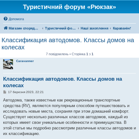
Туристичний форум «Рюкзак»
Допомога
Магазин спорядження
Туристичний форум «Рюкзак»
Наші захоплення
Караванінґ
Классификация автодомов. Классы домов на
колесах
7 повідомлень • Сторінка
1
з
1
Caravanner
Классификация автодомов. Классы домов на
колесах
П
17 березня 2023, 22:21
о
в
Автодома, также известные как рекреационные транспортные
і
средства (RV), являются популярным способом путешествовать и
д
о
исследовать новые места, сохраняя при этом домашний комфорт.
м
Существует несколько различных классов автодомов, каждый из
л
е
которых имеет свои уникальные особенности и преимущества. В
н
этой статье мы подробно рассмотрим различные классы автодомов и
н
я
их классификацию.