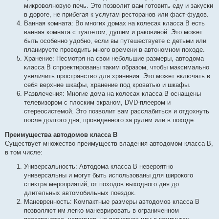
микроволновую печь. Это позволит вам готовить еду и закуски
в дороге, не прибегая к услугам ресторанов или фаст-фудов.
Ванная комната: Во многих домах на колесах класса B есть
ванная комната с туалетом, душем и раковиной. Это может
быть особенно удобно, если вы путешествуете с детьми или
планируете проводить много времени в автономном походе.
Хранение: Несмотря на свои небольшие размеры, автодома
класса B спроектированы таким образом, чтобы максимально
увеличить пространство для хранения. Это может включать в
себя верхние шкафы, хранение под кроватью и шкафы.
Развлечения: Многие дома на колесах класса B оснащены
телевизором с плоским экраном, DVD-плеером и
стереосистемой. Это позволит вам расслабиться и отдохнуть
после долгого дня, проведенного за рулем или в походе.
Преимущества автодомов класса B
Существует множество преимуществ владения автодомом класса B,
в том числе:
Универсальность: Автодома класса B невероятно
универсальны и могут быть использованы для широкого
спектра мероприятий, от походов выходного дня до
длительных автомобильных поездок.
Маневренность: Компактные размеры автодомов класса B
позволяют им легко маневрировать в ограниченном