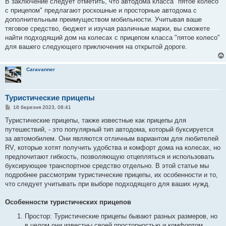
В заключение следует отметить, что автодома класса "пятое колесо
с прицепом" предлагают роскошные и просторные автодома с
дополнительным преимуществом мобильности. Учитывая ваше
тяговое средство, бюджет и изучая различные марки, вы сможете
найти подходящий дом на колесах с прицепом класса "пятое колесо"
для вашего следующего приключения на открытой дороге.
Caravanner
Туристические прицепы
П
18 березня 2023, 08:41
о
в
Туристические прицепы, также известные как прицепы для
і
путешествий, - это популярный тип автодома, который буксируется
д
о
за автомобилем. Они являются отличным вариантом для любителей
м
RV, которые хотят получить удобства и комфорт дома на колесах, но
л
е
предпочитают гибкость, позволяющую отцепляться и использовать
н
буксирующее транспортное средство отдельно. В этой статье мы
н
я
подробнее рассмотрим туристические прицепы, их особенности и то,
что следует учитывать при выборе подходящего для ваших нужд.
Особенности туристических прицепов
Простор: Туристические прицепы бывают разных размеров, но
в целом они известны своей просторностью и комфортом.