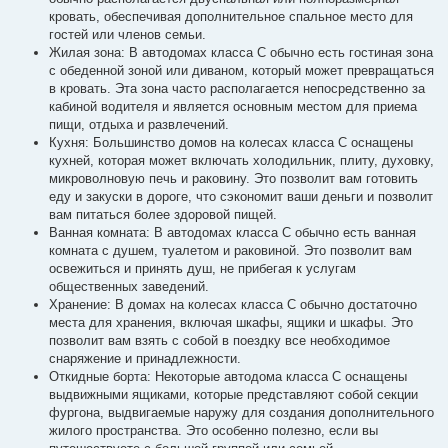
кровать, обеспечивая дополнительное спальное место для
гостей или членов семьи.
Жилая зона: В автодомах класса C обычно есть гостиная зона
с обеденной зоной или диваном, который может превращаться
в кровать. Эта зона часто располагается непосредственно за
кабиной водителя и является основным местом для приема
пищи, отдыха и развлечений.
Кухня: Большинство домов на колесах класса C оснащены
кухней, которая может включать холодильник, плиту, духовку,
микроволновую печь и раковину. Это позволит вам готовить
еду и закуски в дороге, что сэкономит ваши деньги и позволит
вам питаться более здоровой пищей.
Ванная комната: В автодомах класса C обычно есть ванная
комната с душем, туалетом и раковиной. Это позволит вам
освежиться и принять душ, не прибегая к услугам
общественных заведений.
Хранение: В домах на колесах класса C обычно достаточно
места для хранения, включая шкафы, ящики и шкафы. Это
позволит вам взять с собой в поездку все необходимое
снаряжение и принадлежности.
Откидные борта: Некоторые автодома класса C оснащены
выдвижными ящиками, которые представляют собой секции
фургона, выдвигаемые наружу для создания дополнительного
жилого пространства. Это особенно полезно, если вы