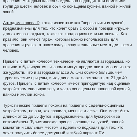
хранения. Автодома класса C идеально подходят для семей или
групп до шести человек и обычно оснащены кухней, ванной и жилой
зоной.
Автодома класса D
, также известные как "перевозчики игрушек",
предназначены для тех, кто хочет брать с собой в поездки игрушки
для активного отдыха, такие как квадроциклы или мотоциклы. Как
правило, они имеют гараж, который можно использовать для
хранения игрушек, а также жилую зону и спальные места для шести
человек.
Прицепы с пятым колесом
технически не являются автодомами, но
они часто буксируются пикапом и могут предоставить многие из тех
же удобств, что и автодома класса А. Они обычно больше, чем
туристические прицепы, и их длина может составлять от 21 до 40
футов. Прицепы с пятым колесом имеют приподнятую над сцепным
устройством спальную зону и часто оснащены полноценной кухней,
ванной и жилой зоной.
Туристические прицепы
похожи на прицепы с седельно-сцепным
устройством, но они, как правило, меньше и легче. Они могут быть
длиной от 12 до 35 футов и предназначены для буксировки за
автомобилем. Туристические прицепы оснащены кухней, ванной
комнатой и спальным местом и идеально подходят для тех, кто
хочет получить более доступный и гибкий вариант RV.