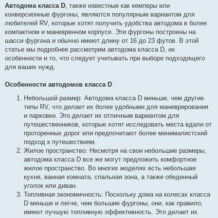
в
Автодома класса D
, также известные как кемперы или
і
конверсионные фургоны, являются популярным вариантом для
д
о
любителей RV, которые хотят получить удобства автодома в более
м
компактном и маневренном корпусе. Эти фургоны построены на
л
е
шасси фургона и обычно имеют длину от 16 до 23 футов. В этой
н
статье мы подробнее рассмотрим автодома класса D, их
н
я
особенности и то, что следует учитывать при выборе подходящего
для ваших нужд.
Особенности автодомов класса D
Небольшой размер: Автодома класса D меньше, чем другие
типы RV, что делает их более удобными для маневрирования
и парковки. Это делает их отличным вариантом для
путешественников, которые хотят исследовать места вдали от
проторенных дорог или предпочитают более минималистский
подход к путешествиям.
Жилое пространство: Несмотря на свои небольшие размеры,
автодома класса D все же могут предложить комфортное
жилое пространство. Во многих моделях есть небольшая
кухня, ванная комната, спальная зона, а также обеденный
уголок или диван.
Топливная экономичность: Поскольку дома на колесах класса
D меньше и легче, чем большие фургоны, они, как правило,
имеют лучшую топливную эффективность. Это делает их