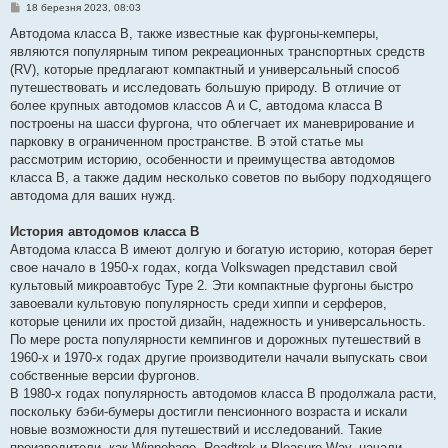
П
18 березня 2023, 08:03
о
в
Автодома класса B, также известные как фургоны-кемперы,
і
являются популярным типом рекреационных транспортных средств
д
о
(RV), которые предлагают компактный и универсальный способ
м
путешествовать и исследовать большую природу. В отличие от
л
е
более крупных автодомов классов A и C, автодома класса B
н
построены на шасси фургона, что облегчает их маневрирование и
н
я
парковку в ограниченном пространстве. В этой статье мы
рассмотрим историю, особенности и преимущества автодомов
класса B, а также дадим несколько советов по выбору подходящего
автодома для ваших нужд.
История автодомов класса B
Автодома класса B имеют долгую и богатую историю, которая берет
свое начало в 1950-х годах, когда Volkswagen представил свой
культовый микроавтобус Type 2. Эти компактные фургоны быстро
завоевали культовую популярность среди хиппи и серферов,
которые ценили их простой дизайн, надежность и универсальность.
По мере роста популярности кемпингов и дорожных путешествий в
1960-х и 1970-х годах другие производители начали выпускать свои
собственные версии фургонов.
В 1980-х годах популярность автодомов класса B продолжала расти,
поскольку бэби-бумеры достигли пенсионного возраста и искали
новые возможности для путешествий и исследований. Такие
производители, как Winnebago, Roadtrek и Pleasure-Way, начали