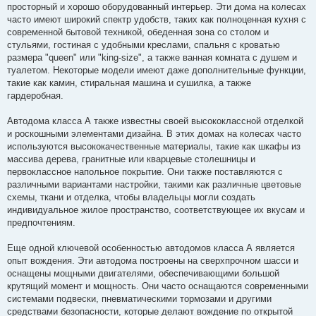
просторный и хорошо оборудованный интерьер. Эти дома на колесах
часто имеют широкий спектр удобств, таких как полноценная кухня с
современной бытовой техникой, обеденная зона со столом и
стульями, гостиная с удобными креслами, спальня с кроватью
размера "queen" или "king-size", а также ванная комната с душем и
туалетом. Некоторые модели имеют даже дополнительные функции,
такие как камин, стиральная машина и сушилка, а также
гардеробная.
Автодома класса А также известны своей высококлассной отделкой
и роскошными элементами дизайна. В этих домах на колесах часто
используются высококачественные материалы, такие как шкафы из
массива дерева, гранитные или кварцевые столешницы и
первоклассное напольное покрытие. Они также поставляются с
различными вариантами настройки, такими как различные цветовые
схемы, ткани и отделка, чтобы владельцы могли создать
индивидуальное жилое пространство, соответствующее их вкусам и
предпочтениям.
Еще одной ключевой особенностью автодомов класса А является
опыт вождения. Эти автодома построены на сверхпрочном шасси и
оснащены мощными двигателями, обеспечивающими большой
крутящий момент и мощность. Они часто оснащаются современными
системами подвески, пневматическими тормозами и другими
средствами безопасности, которые делают вождение по открытой