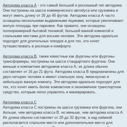
Автодома класса А
- это самый большой и роскошный тип автодома.
Они построены на шасси коммерческого автобуса или грузовика и
могут иметь длину от 26 до 45 футов. Автодома класса А часто
оснащены несколькими выдвижными ящиками, которые увеличивают
жилую площадь при парковке. Как правило, они оснащены
полноразмерной бытовой техникой, большой ванной комнатой и
спальными местами для восьми человек. Эти автодома идеально
подходят для длительных поездок и для тех, кто хочет
путешествовать в роскоши и комфорте.
Автодома класса B
, также известные как фургоны или фургоны-
трансформеры, построены на шасси стандартного фургона. Они
меньше и компактнее автодомов класса А, их длина обычно
составляет от 16 до 21 фута. Автодома класса B предназначены для
двух-четырех человек и имеют спальную зону, мини-кухню и
небольшую ванную комнату. Эти автодома идеально подходят для
тех, кто хочет иметь более компактное и экономичное транспортное
средство, которым легко управлять и маневрировать.
Автодома класса C
Автодома класса C построены на шасси грузовика или фургона, они
больше, чем автодома класса B, но меньше, чем автодома класса A.
Их длина обычно составляет от 20 до 32 футов, а над кабиной
располагается спальное место или дополнительное место для