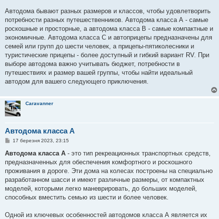
Автодома бывают разных размеров и классов, чтобы удовлетворить
потребности разных путешественников. Автодома класса А - самые
роскошные и просторные, а автодома класса В - самые компактные и
экономичные. Автодома класса C и автоприцепы предназначены для
семей или групп до шести человек, а прицепы-пятиколесники и
туристические прицепы - более доступный и гибкий вариант RV. При
выборе автодома важно учитывать бюджет, потребности в
путешествиях и размер вашей группы, чтобы найти идеальный
автодом для вашего следующего приключения.
Caravanner
Автодома класса А
П
17 березня 2023, 23:15
о
в
Автодома класса А
- это тип рекреационных транспортных средств,
і
предназначенных для обеспечения комфортного и роскошного
д
о
проживания в дороге. Эти дома на колесах построены на специально
м
разработанном шасси и имеют различные размеры, от компактных
л
е
моделей, которыми легко маневрировать, до больших моделей,
н
способных вместить семью из шести и более человек.
н
я
Одной из ключевых особенностей автодомов класса А является их