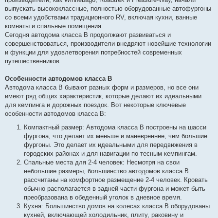
выпускать высококлассные, полностью оборудованные автофургоны
со всеми удобствами традиционного RV, включая кухни, ванные
комнаты и спальные помещения.
Сегодня автодома класса B продолжают развиваться и
совершенствоваться, производители внедряют новейшие технологии
и функции для удовлетворения потребностей современных
путешественников.
Особенности автодомов класса B
Автодома класса B бывают разных форм и размеров, но все они
имеют ряд общих характеристик, которые делают их идеальными
для кемпинга и дорожных поездок. Вот некоторые ключевые
особенности автодомов класса B:
Компактный размер: Автодома класса B построены на шасси
фургона, что делает их меньше и маневреннее, чем большие
фургоны. Это делает их идеальными для передвижения в
городских районах и для навигации по тесным кемпингам.
Спальные места для 2-4 человек: Несмотря на свои
небольшие размеры, большинство автодомов класса B
рассчитаны на комфортное размещение 2-4 человек. Кровать
обычно располагается в задней части фургона и может быть
преобразована в обеденный уголок в дневное время.
Кухня: Большинство домов на колесах класса B оборудованы
кухней, включающей холодильник, плиту, раковину и