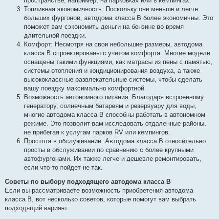
пространстве, например, на парковках или в кемпингах.
Топливная экономичность: Поскольку они меньше и легче
больших фургонов, автодома класса B более экономичны. Это
поможет вам сэкономить деньги на бензине во время
длительной поездки.
Комфорт: Несмотря на свои небольшие размеры, автодома
класса B спроектированы с учетом комфорта. Многие модели
оснащены такими функциями, как матрасы из пены с памятью,
системы отопления и кондиционирования воздуха, а также
высококлассные развлекательные системы, чтобы сделать
вашу поездку максимально комфортной.
Возможность автономного питания: Благодаря встроенному
генератору, солнечным батареям и резервуару для воды,
многие автодома класса B способны работать в автономном
режиме. Это позволит вам исследовать отдаленные районы,
не прибегая к услугам парков RV или кемпингов.
Простота в обслуживании: Автодома класса B относительно
просты в обслуживании по сравнению с более крупными
автофургонами. Их также легче и дешевле ремонтировать,
если что-то пойдет не так.
Советы по выбору подходящего автодома класса B
Если вы рассматриваете возможность приобретения автодома
класса B, вот несколько советов, которые помогут вам выбрать
подходящий вариант: