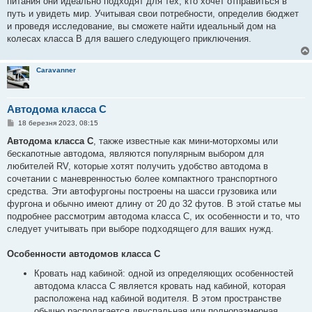
питания они идеально подходят для тех, кто хочет отправиться в
путь и увидеть мир. Учитывая свои потребности, определив бюджет
и проведя исследование, вы сможете найти идеальный дом на
колесах класса B для вашего следующего приключения.
Caravanner
Автодома класса C
П
18 березня 2023, 08:15
о
в
Автодома класса C
, также известные как мини-моторхомы или
і
бескапотные автодома, являются популярным выбором для
д
о
любителей RV, которые хотят получить удобство автодома в
м
сочетании с маневренностью более компактного транспортного
л
е
средства. Эти автофургоны построены на шасси грузовика или
н
фургона и обычно имеют длину от 20 до 32 футов. В этой статье мы
н
я
подробнее рассмотрим автодома класса C, их особенности и то, что
следует учитывать при выборе подходящего для ваших нужд.
Особенности автодомов класса C
Кровать над кабиной: одной из определяющих особенностей
автодома класса C является кровать над кабиной, которая
расположена над кабиной водителя. В этом пространстве
обычно располагается двуспальная или полноразмерная