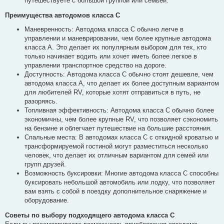
путешествуете с большой группой или семьей.
Преимущества автодомов класса C
Маневренность: Автодома класса С обычно легче в
управлении и маневрировании, чем более крупные автодома
класса А. Это делает их популярным выбором для тех, кто
только начинает водить или хочет иметь более легкое в
управлении транспортное средство на дороге.
Доступность: Автодома класса C обычно стоят дешевле, чем
автодома класса A, что делает их более доступным вариантом
для любителей RV, которые хотят отправиться в путь, не
разоряясь.
Топливная эффективность: Автодома класса C обычно более
экономичны, чем более крупные RV, что позволяет сэкономить
на бензине и облегчает путешествие на большие расстояния.
Спальные места: В автодомах класса C с откидной кроватью и
трансформируемой гостиной могут разместиться несколько
человек, что делает их отличным вариантом для семей или
групп друзей.
Возможность буксировки: Многие автодома класса C способны
буксировать небольшой автомобиль или лодку, что позволяет
вам взять с собой в поездку дополнительное снаряжение и
оборудование.
Советы по выбору подходящего автодома класса С