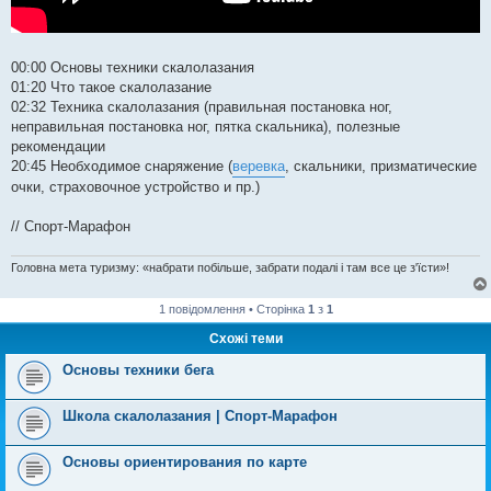
00:00​ Основы техники скалолазания
01:20​ Что такое скалолазание
02:32​ Техника скалолазания (правильная постановка ног,
неправильная постановка ног, пятка скальника), полезные
рекомендации
20:45​ Необходимое снаряжение (
веревка
, скальники, призматические
очки, страховочное устройство и пр.)
// Спорт-Марафон
Головна мета туризму: «набрати побільше, забрати подалі і там все це з'їсти»!
1 повідомлення • Сторінка
1
з
1
Схожі теми
Основы техники бега
Школа скалолазания | Спорт-Марафон
Основы ориентирования по карте