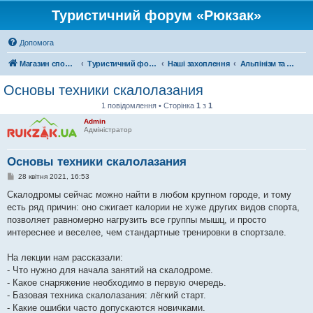
Туристичний форум «Рюкзак»
Допомога
Магазин спорядження
Туристичний форум «Рюкзак»
Наші захоплення
Альпінізм та скелелазіння
Основы техники скалолазания
1 повідомлення • Сторінка
1
з
1
Admin
Адміністратор
Основы техники скалолазания
П
28 квітня 2021, 16:53
о
в
Скалодромы сейчас можно найти в любом крупном городе, и тому
і
есть ряд причин: оно сжигает калории не хуже других видов спорта,
д
о
позволяет равномерно нагрузить все группы мышц, и просто
м
интереснее и веселее, чем стандартные тренировки в спортзале.
л
е
н
На лекции нам рассказали:
н
я
- Что нужно для начала занятий на скалодроме.
- Какое снаряжение необходимо в первую очередь.
- Базовая техника скалолазания: лёгкий старт.
- Какие ошибки часто допускаются новичками.