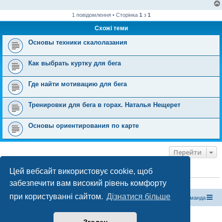
1 повідомлення • Сторінка
1
з
1
Схожі теми
Основы техники скалолазания
Как выбрать куртку для бега
Где найти мотивацию для бега
Тренировки для бега в горах. Наталья Нещерет
Основы ориентирования по карте
Перейти
Цей вебсайт використовує cookie, щоб
ХТО ЗАРАЗ ОНЛАЙН
забезпечити вам високий рівень комфорту
Зараз переглядають цей форум:
ClaudeBot [бот ШІ]
і 0 гостей
при користуванні сайтом.
Дізнатися більше
Магазин спорядження
Туристичний форум «Рюкзак»
Команда
Працює на phpBB® Forum Software © phpBB Limited