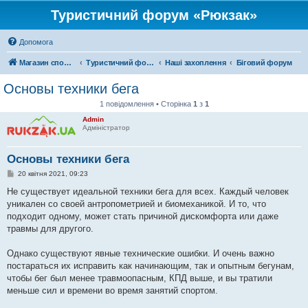
Туристичний форум «Рюкзак»
Допомога
Магазин спорядження
Туристичний форум «Рюкзак»
Наші захоплення
Біговий форум
Основы техники бега
1 повідомлення • Сторінка
1
з
1
Admin
Адміністратор
Основы техники бега
П
20 квітня 2021, 09:23
о
в
Не существует идеальной техники бега для всех. Каждый человек
і
уникален со своей антропометрией и биомеханикой. И то, что
д
о
подходит одному, может стать причиной дискомфорта или даже
м
травмы для другого.
л
е
н
Однако существуют явные технические ошибки. И очень важно
н
я
постараться их исправить как начинающим, так и опытным бегунам,
чтобы бег был менее травмоопасным, КПД выше, и вы тратили
меньше сил и времени во время занятий спортом.