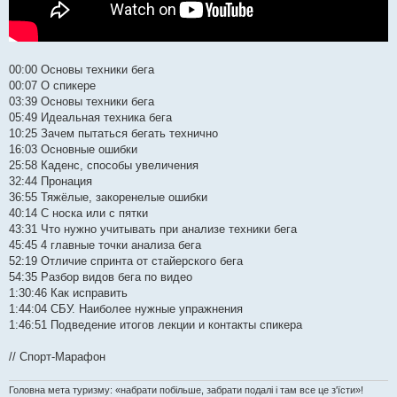
00:00​ Основы техники бега
00:07​ О спикере
03:39​ Основы техники бега
05:49​ Идеальная техника бега
10:25​ Зачем пытаться бегать технично
16:03​ Основные ошибки
25:58​ Каденс, способы увеличения
32:44​ Пронация
36:55​ Тяжёлые, закоренелые ошибки
40:14​ С носка или с пятки
43:31​ Что нужно учитывать при анализе техники бега
45:45​ 4 главные точки анализа бега
52:19​ Отличие спринта от стайерского бега
54:35​ Разбор видов бега по видео
1:30:46​ Как исправить
1:44:04​ СБУ. Наиболее нужные упражнения
1:46:51​ Подведение итогов лекции и контакты спикера
// Спорт-Марафон
Головна мета туризму: «набрати побільше, забрати подалі і там все це з'їсти»!