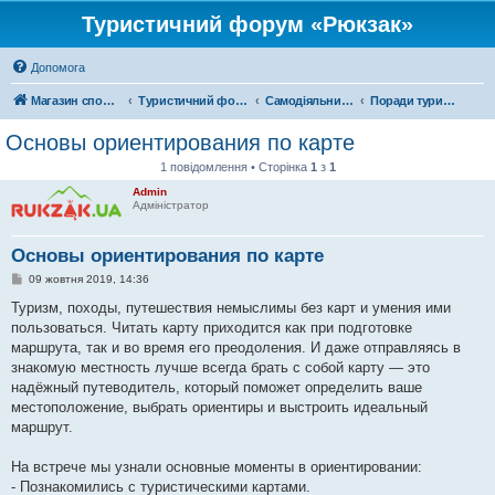
Туристичний форум «Рюкзак»
Допомога
Магазин спорядження
Туристичний форум «Рюкзак»
Самодіяльний туризм
Поради туристам
Основы ориентирования по карте
1 повідомлення • Сторінка
1
з
1
Admin
Адміністратор
Основы ориентирования по карте
П
09 жовтня 2019, 14:36
о
в
Туризм, походы, путешествия немыслимы без карт и умения ими
і
пользоваться. Читать карту приходится как при подготовке
д
о
маршрута, так и во время его преодоления. И даже отправляясь в
м
знакомую местность лучше всегда брать с собой карту — это
л
е
надёжный путеводитель, который поможет определить ваше
н
местоположение, выбрать ориентиры и выстроить идеальный
н
я
маршрут.
На встрече мы узнали основные моменты в ориентировании:
- Познакомились с туристическими картами.