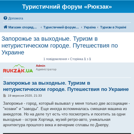
Туристичний форум «Рюкзак»
Допомога
Магазин спорядження
Туристичний форум «Рюкзак»
Україна
Туризм в Україні
Запорожье за выходные. Туризм в
нетуристическом городе. Путешествия по
Украине
1 повідомлення • Сторінка
1
з
1
Admin
Адміністратор
Запорожье за выходные. Туризм в
нетуристическом городе. Путешествия по Украине
П
19 вересня 2020, 21:33
о
в
Запорожье - город, который вызывал у меня только две ассоциации -
і
"козаки" и "заводы". Еще иногда вспоминалась смешная машина из
д
о
анекдотов. Но на деле тут есть что посмотреть и посетить за одни
м
выходные - остров Хортица, музей ретро-авто, уникальная
л
е
архитектура прошлого века и вечерние сплавы по Днепру.
н
н