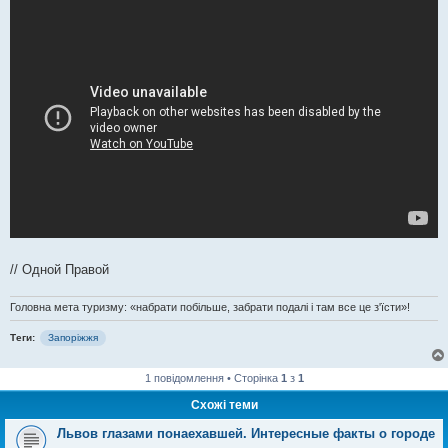
я
// Одной Правой
Головна мета туризму: «набрати побільше, забрати подалі і там все це з'їсти»!
Теги:
Запоріжжя
1 повідомлення • Сторінка
1
з
1
Схожі теми
Львов глазами понаехавшей. Интересные факты о городе