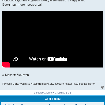
• способ сделать ходовой конец устойчивым к нагрузкам.
Всем приятного просмотра!
// Максим Чечетов
Головна мета туризму: «набрати побільше, забрати подалі і там все це з'їсти»!
1 повідомлення • Сторінка
1
з
1
Схожі теми