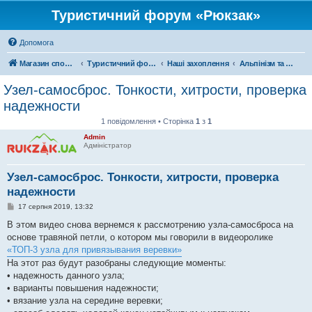
Туристичний форум «Рюкзак»
Допомога
Магазин спорядження
Туристичний форум «Рюкзак»
Наші захоплення
Альпінізм та скелелазіння
Узел-самосброс. Тонкости, хитрости, проверка
надежности
1 повідомлення • Сторінка
1
з
1
Admin
Адміністратор
Узел-самосброс. Тонкости, хитрости, проверка
надежности
П
17 серпня 2019, 13:32
о
в
В этом видео снова вернемся к рассмотрению узла-самосброса на
і
основе травяной петли, о котором мы говорили в видеоролике
д
о
«ТОП-3 узла для привязывания веревки»
м
На этот раз будут разобраны следующие моменты:
л
е
• надежность данного узла;
н
• варианты повышения надежности;
н
я
• вязание узла на середине веревки;