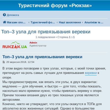
Туристичний форум «Рюкзак»
Допомога
Магазин спорядження
Туристичний форум «Рюкзак»
Наші захоплення
Альпінізм та скелелазіння
Топ–3 узла для привязывания веревки
1 повідомлення • Сторінка
1
з
1
Admin
Адміністратор
Топ–3 узла для привязывания веревки
П
20 вересня 2018, 12:54
о
в
В этом видео поговорим о трех узлах, которые, с моей точки зрения,
і
претендуют на роль самых лучших для привязывания
веревки
к
д
о
опоре.
м
Мы продемонстрируем, как вязать эти узлы, в двух вариантах:
л
е
медленно — для обучения, и быстро — для того, чтобы показать,
н
насколько мало времени нужно, чтобы привязать веревку к опоре.
н
я
Причем техники вязания двух из трех показных узлов являются
авторскими.
Конечно, никто не утверждает, что эти узлы окажутся в ТОПе для
абсолютно всех жизненных ситуаций. Однако в большинстве