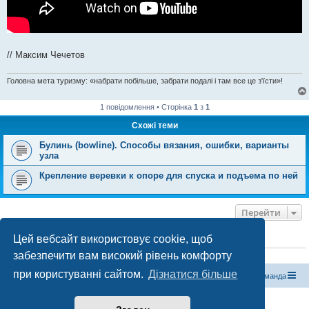
// Максим Чечетов
Головна мета туризму: «набрати побільше, забрати подалі і там все це з'їсти»!
1 повідомлення • Сторінка
1
з
1
Схожі теми
Булинь (bowline). Способы вязания, ошибки, варианты
узла
Крепление веревки к опоре для спуска и подъема по ней
Перейти
Цей вебсайт використовує cookie, щоб
ХТО ЗАРАЗ ОНЛАЙН
забезпечити вам високий рівень комфорту
Зараз переглядають цей форум:
ClaudeBot [бот ШІ]
і 0 гостей
при користуванні сайтом.
Дізнатися більше
Магазин спорядження
Туристичний форум «Рюкзак»
Команда
Працює на phpBB® Forum Software © phpBB Limited