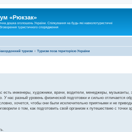
ум «Рюкзак»
ична дошка оголошень України. Спілкування на будь-які навколотуристичні
 обговорення туристичного спорядження
Закордонний туризм
Туризм поза територією України
с есть инженеры, художники, врачи, водители, менеджеры, музыканты, 
. У нас разный уровень физической подготовки и сильно отличается обр
словно, хочется, чтобы они были исключительно приятными и не приводи
оворили о том, как подготовить свой организм к путешествию с точки з
ть.