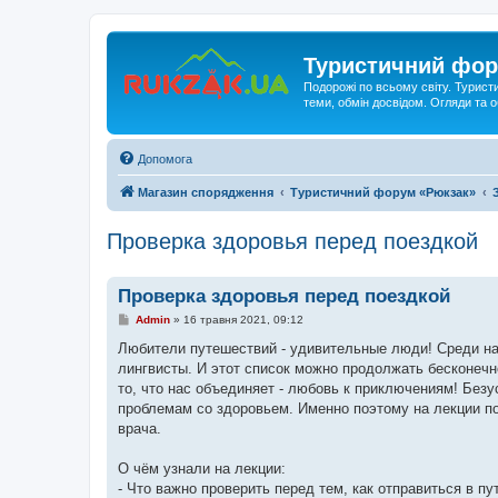
Туристичний фор
Подорожі по всьому світу. Турист
теми, обмін досвідом. Огляди та
Допомога
Магазин спорядження
Туристичний форум «Рюкзак»
Проверка здоровья перед поездкой
Проверка здоровья перед поездкой
П
Admin
»
16 травня 2021, 09:12
о
в
Любители путешествий - удивительные люди! Среди на
і
лингвисты. И этот список можно продолжать бесконечно
д
о
то, что нас объединяет - любовь к приключениям! Безу
м
проблемам со здоровьем. Именно поэтому на лекции пог
л
е
врача.
н
н
я
О чём узнали на лекции:
- Что важно проверить перед тем, как отправиться в пу