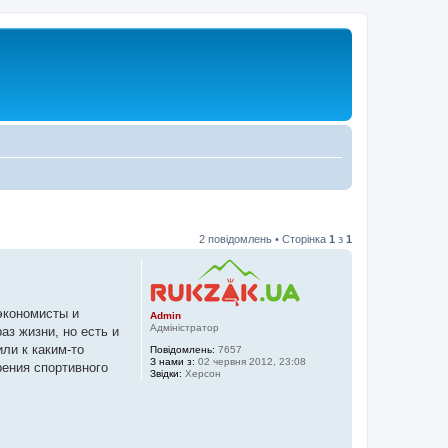
2 повідомлень • Сторінка
1
з
1
экономисты и
Admin
Адміністратор
аз жизни, но есть и
ли к каким-то
Повідомлень:
7657
З нами з:
02 червня 2012, 23:08
рения спортивного
Звідки:
Херсон