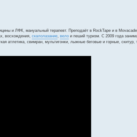
дицины и ЛФК, мануальный терапевт. Преподаёт в RockTape и в Movacade
рах, восхождения,
скалолазание
,
вело
и пеший туризм. С 2009 года заним
гкая атлетика, свимран, мультигонки, лыжные беговые и горные, скитур, 