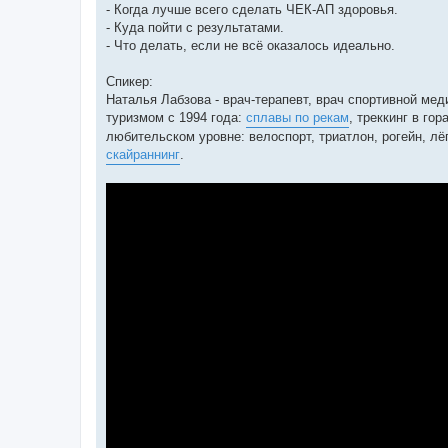
- Когда лучше всего сделать ЧЕК-АП здоровья.
- Куда пойти с результатами.
- Что делать, если не всё оказалось идеально.
Спикер:
Наталья Лабзова - врач-терапевт, врач спортивной ме
туризмом с 1994 года:
сплавы по рекам
, треккинг в го
любительском уровне: велоспорт, триатлон, рогейн, лё
скайраннинг
.