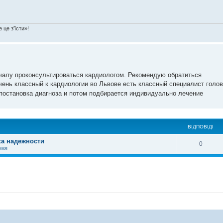
 це з'їсти»!
ачалу проконсультироваться кардиологом. Рекомендую обратиться
чень классный к кардиологии во Львове есть классный специалист голо
 постановка диагноза и потом подбирается индивидуально лечение
ВІДПОВІДІ
ка надежности
0
ння