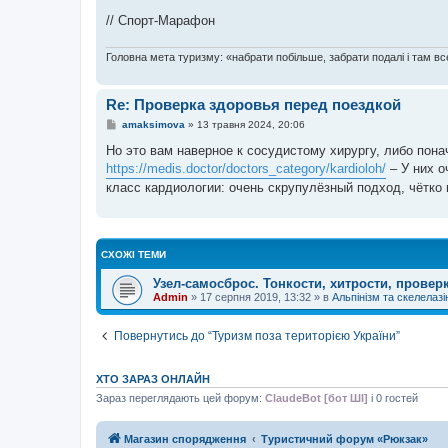
// Спорт-Марафон
Головна мета туризму: «набрати побільше, забрати подалі і там все
Re: Проверка здоровья перед поездкой
П
amaksimova
»
13 травня 2024, 20:06
о
в
Но это вам наверное к сосудистому хирургу, либо пон
і
https://medis.doctor/doctors_category/kardioloh/
– У них о
д
о
класс кардиологии: очень скрупулёзный подход, чётко
м
л
е
н
н
СХОЖІ ТЕМИ
я
Узел-самосброс. Тонкости, хитрости, провер
Admin
»
17 серпня 2019, 13:32
» в
Альпінізм та скелелазі
Повернутись до “Туризм поза територією України”
ХТО ЗАРАЗ ОНЛАЙН
Зараз переглядають цей форум:
ClaudeBot [бот ШІ]
і 0 гостей
Магазин спорядження
Туристичний форум «Рюкзак»