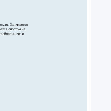
my.ru. Занимается
ается спортом на
трейловый бег и