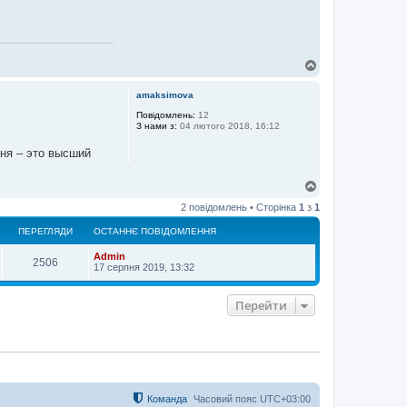
Д
о
г
amaksimova
о
р
Повідомлень:
12
З нами з:
04 лютого 2018, 16:12
и
вня – это высший
Д
о
2 повідомлень • Сторінка
1
з
1
г
о
ПЕРЕГЛЯДИ
ОСТАННЄ ПОВІДОМЛЕННЯ
р
и
Admin
2506
17 серпня 2019, 13:32
Перейти
Команда
Часовий пояс
UTC+03:00