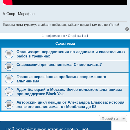
// Спорт-Марафон
Головна мета туризму: «набрати побільше, забрати подалі і там все це з'їсти»!
1 повідомлення • Сторінка
1
з
1
Схожі теми
Организация передвижения по ледникам и спасательных
работ в трещинах
Снаряжение для альпинизма. С чего начать?
Главные нерешённые проблемы современного
альпинизма
Адам Белецкий в Москве. Вечер польского альпинизма
при поддержке Black Yak
Авторский цикл лекций от Александра Елькова: история
женского альпинизма - от Монблана до К2
Перейти
Цей вебсайт використовує cookie, щоб