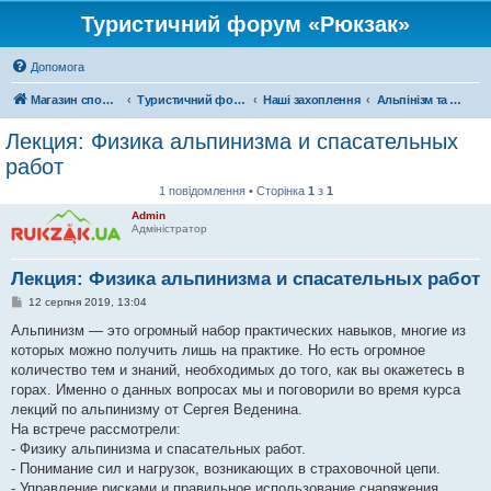
Туристичний форум «Рюкзак»
Допомога
Магазин спорядження
Туристичний форум «Рюкзак»
Наші захоплення
Альпінізм та скелелазіння
Лекция: Физика альпинизма и спасательных
работ
1 повідомлення • Сторінка
1
з
1
Admin
Адміністратор
Лекция: Физика альпинизма и спасательных работ
П
12 серпня 2019, 13:04
о
в
Альпинизм — это огромный набор практических навыков, многие из
і
которых можно получить лишь на практике. Но есть огромное
д
о
количество тем и знаний, необходимых до того, как вы окажетесь в
м
горах. Именно о данных вопросах мы и поговорили во время курса
л
е
лекций по альпинизму от Сергея Веденина.
н
На встрече рассмотрели:
н
я
- Физику альпинизма и спасательных работ.
- Понимание сил и нагрузок, возникающих в страховочной цепи.
- Управление рисками и правильное использование снаряжения.