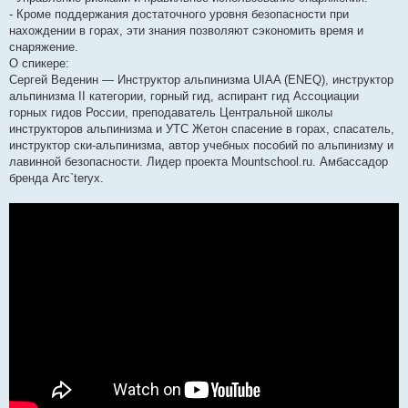
- Кроме поддержания достаточного уровня безопасности при
нахождении в горах, эти знания позволяют сэкономить время и
снаряжение.
О спикере:
Сергей Веденин — Инструктор альпинизма UIAA (ENEQ), инструктор
альпинизма II категории, горный гид, аспирант гид Ассоциации
горных гидов России, преподаватель Центральной школы
инструкторов альпинизма и УТС Жетон спасение в горах, спасатель,
инструктор ски-альпинизма, автор учебных пособий по альпинизму и
лавинной безопасности. Лидер проекта Mountschool.ru. Амбассадор
бренда Arc`teryx.