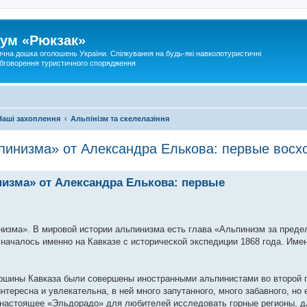
ум «Рюкзак»
ична дошка оголошень України. Спілкування на будь-які навколотуристичні
 обговорення туристичного спорядження
Наші захоплення
Альпінізм та скелелазіння
пинизма» от Александра Елькова: первые восх
низма» от Александра Елькова: первые
низма». В мировой истории альпинизма есть глава «Альпинизм за преде
началось именно на Кавказе с исторической экспедиции 1868 года. Имен
ршины Кавказа были совершены иностранными альпинистами во второй 
тересна и увлекательна, в ней много запутанного, много забавного, но 
 настоящее «Эльдорадо» для любителей исследовать горные регионы, дл