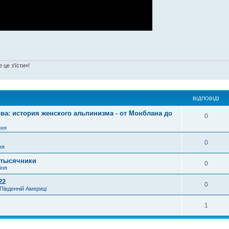
 це з'їсти»!
ВІДПОВІДІ
ва: история женского альпинизма - от Монблана до
0
ння
0
ня
итысячники
0
ння
22
0
Південній Америці
1