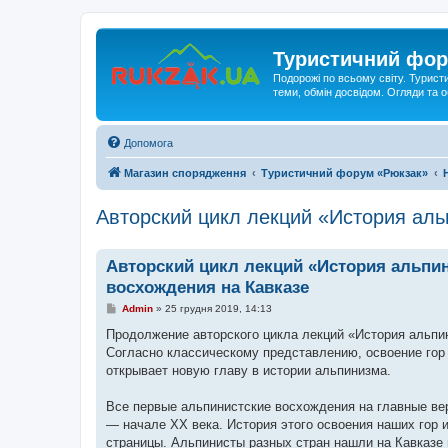
Туристичний фор
Подорожі по всьому світу. Турист
теми, обмін досвідом. Огляди та
Допомога
Магазин спорядження
Туристичний форум «Рюкзак»
Авторский цикл лекций «История аль
Авторский цикл лекций «История альпи
восхождения на Кавказе
П
Admin
»
25 грудня 2019, 14:13
о
в
Продолжение авторского цикла лекций «История альпи
і
Согласно классическому представлению, освоение гор 
д
о
открывает новую главу в истории альпинизма.
м
л
е
Все первые альпинистские восхождения на главные ве
н
— начале ХХ века. История этого освоения наших гор ин
н
я
страницы. Альпинисты разных стран нашли на Кавказе