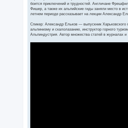
боится приключений и трудностей. Англичане Фрешфил
Фишер, а также их альпийские гиды заняли место в ис
летнем периоде рассказывает на лекции Александр Ел
Спикер: Александр Ельков — выпускник Харьковского г
альпинизму и скалолазанию, инструктор горного туриз
Альпиндустрия. Автор множества статей в журналах и 