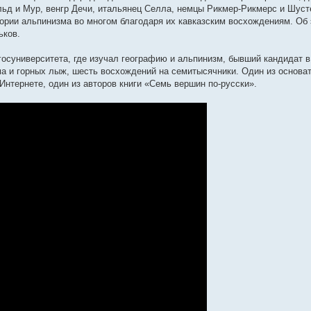
ьд и Мур, венгр Дечи, итальянец Селла, немцы Рикмер-Рикмерс и Шуст
тории альпинизма во многом благодаря их кавказским восхождениям. Об 
ьков.
осуниверситета, где изучал географию и альпинизм, бывший кандидат в
ма и горных лыж, шесть восхождений на семитысячники. Один из основа
Интернете, один из авторов книги «Семь вершин по-русски».