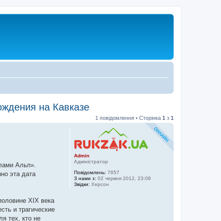
ождения на Кавказе
1 повідомлення • Сторінка
1
з
1
Admin
Адміністратор
лами Альп».
Повідомлень:
7657
но эта дата
З нами з:
02 червня 2012, 23:08
Звідки:
Херсон
половине XIX века
есть и трагические
я тех, кто не