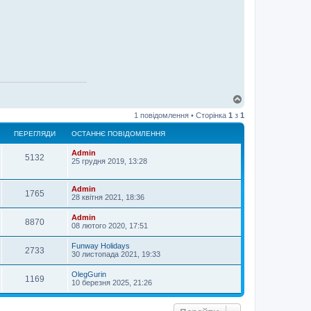
Д
о
1 повідомлення • Сторінка
1
з
1
г
о
ПЕРЕГЛЯДИ
ОСТАННЄ ПОВІДОМЛЕННЯ
р
и
Admin
5132
25 грудня 2019, 13:28
Admin
1765
28 квітня 2021, 18:36
Admin
8870
08 лютого 2020, 17:51
Funway Holidays
2733
30 листопада 2021, 19:33
OlegGurin
1169
10 березня 2025, 21:26