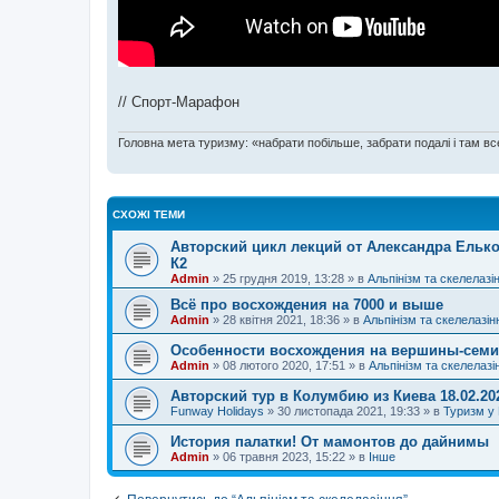
// Спорт-Марафон
Головна мета туризму: «набрати побільше, забрати подалі і там все
СХОЖІ ТЕМИ
Авторский цикл лекций от Александра Елько
К2
Admin
»
25 грудня 2019, 13:28
» в
Альпінізм та скелелазі
Всё про восхождения на 7000 и выше
Admin
»
28 квітня 2021, 18:36
» в
Альпінізм та скелелазін
Особенности восхождения на вершины-сем
Admin
»
08 лютого 2020, 17:51
» в
Альпінізм та скелелазі
Авторский тур в Колумбию из Киева 18.02.20
Funway Holidays
»
30 листопада 2021, 19:33
» в
Туризм у 
История палатки! От мамонтов до дайнимы
Admin
»
06 травня 2023, 15:22
» в
Інше