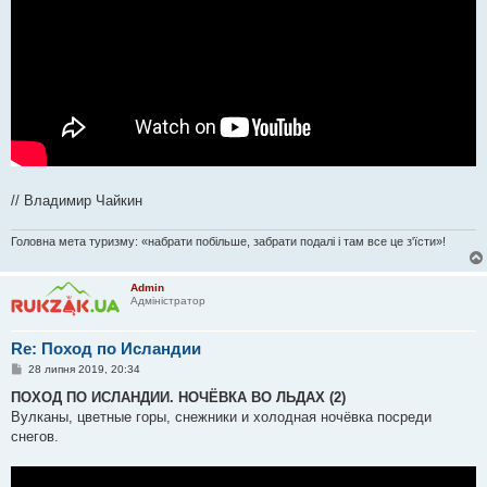
// Владимир Чайкин
Головна мета туризму: «набрати побільше, забрати подалі і там все це з'їсти»!
Admin
Адміністратор
Re: Поход по Исландии
П
28 липня 2019, 20:34
о
в
ПОХОД ПО ИСЛАНДИИ. НОЧЁВКА ВО ЛЬДАХ (2)
і
Вулканы, цветные горы, снежники и холодная ночёвка посреди
д
о
снегов.
м
л
е
н