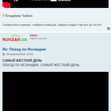
// Владимир Чайкин
Головна мета туризму: «набрати побільше, забрати подалі і там все це з'їсти»!
Admin
Адміністратор
Re: Поход по Исландии
П
30 жовтня 2019, 11:01
о
в
САМЫЙ ЖЁСТКИЙ ДЕНЬ
і
ПОХОД ПО ИСЛАНДИИ, САМЫЙ ЖЁСТКИЙ ДЕНЬ
д
о
м
л
е
н
н
я