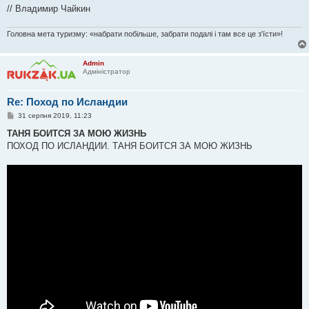
// Владимир Чайкин
Головна мета туризму: «набрати побільше, забрати подалі і там все це з'їсти»!
Admin
Адміністратор
Re: Поход по Исландии
П
31 серпня 2019, 11:23
о
в
ТАНЯ БОИТСЯ ЗА МОЮ ЖИЗНЬ
і
ПОХОД ПО ИСЛАНДИИ. ТАНЯ БОИТСЯ ЗА МОЮ ЖИЗНЬ
д
о
м
л
е
н
н
я