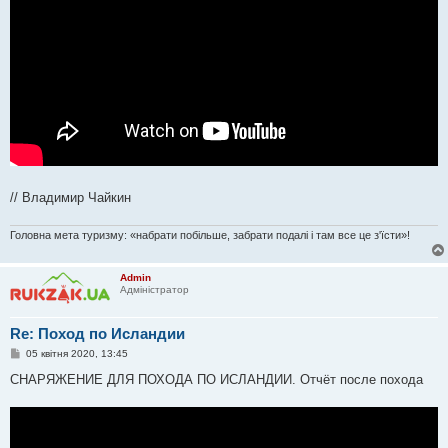
// Владимир Чайкин
Головна мета туризму: «набрати побільше, забрати подалі і там все це з'їсти»!
Admin
Адміністратор
Re: Поход по Исландии
П
05 квітня 2020, 13:45
о
в
СНАРЯЖЕНИЕ ДЛЯ ПОХОДА ПО ИСЛАНДИИ. Отчёт после похода
і
д
о
м
л