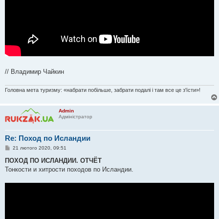
// Владимир Чайкин
Головна мета туризму: «набрати побільше, забрати подалі і там все це з'їсти»!
Admin
Адміністратор
Re: Поход по Исландии
П
21 лютого 2020, 09:51
о
в
ПОХОД ПО ИСЛАНДИИ. ОТЧЁТ
і
Тонкости и хитрости походов по Исландии.
д
о
м
л
е
н
н
я