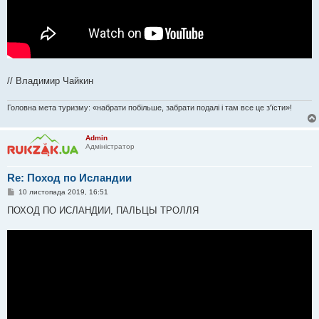
// Владимир Чайкин
Головна мета туризму: «набрати побільше, забрати подалі і там все це з'їсти»!
Admin
Адміністратор
Re: Поход по Исландии
П
10 листопада 2019, 16:51
о
в
ПОХОД ПО ИСЛАНДИИ, ПАЛЬЦЫ ТРОЛЛЯ
і
д
о
м
л
е
н
н
я