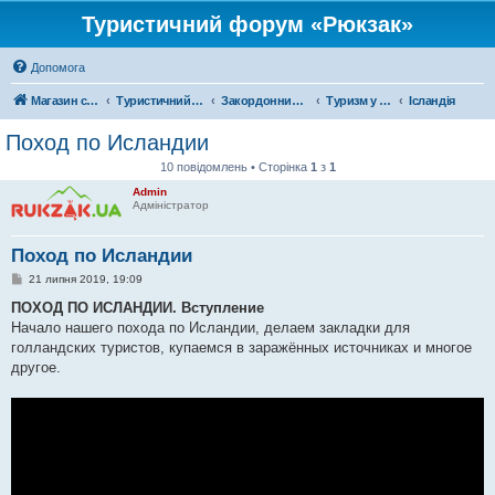
Туристичний форум «Рюкзак»
Допомога
Магазин спорядження
Туристичний форум «Рюкзак»
Закордонний туризм
Туризм у Європі
Ісландія
Поход по Исландии
10 повідомлень • Сторінка
1
з
1
Admin
Адміністратор
Поход по Исландии
П
21 липня 2019, 19:09
о
в
ПОХОД ПО ИСЛАНДИИ. Вступление
і
Начало нашего похода по Исландии, делаем закладки для
д
о
голландских туристов, купаемся в заражённых источниках и многое
м
другое.
л
е
н
н
я