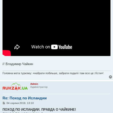
н
я
// Владимир Чайкин
Головна мета туризму: «набрати побільше, забрати подалі і там все це з'їсти»!
Admin
Адміністратор
Re: Поход по Исландии
П
04 серпня 2019, 13:10
о
в
ПОХОД ПО ИСЛАНДИИ. ПРАВДА О ЧАЙКИНЕ!
і