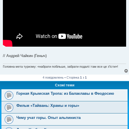
// Андрей Чайкин (Геныч)
Головна мета туризму: «набрати побільше, забрати подалі і там все це з'їсти»!
4 повідомлень • Сторінка
1
з
1
Схожі теми
Горная Крымская Тропа: из Балаклавы в Феодосию
Фильм «Тайвань: Храмы и горы»
Чему учат горы. Опыт альпиниста