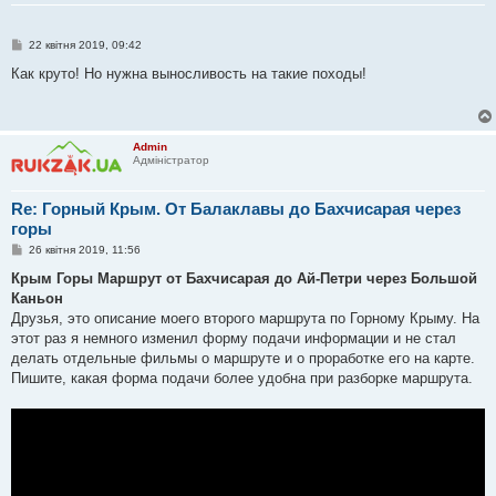
П
22 квітня 2019, 09:42
о
в
Как круто! Но нужна выносливость на такие походы!
і
д
о
м
л
Admin
е
Адміністратор
н
н
я
Re: Горный Крым. От Балаклавы до Бахчисарая через
горы
П
26 квітня 2019, 11:56
о
в
Крым Горы Маршрут от Бахчисарая до Ай-Петри через Большой
і
Каньон
д
о
Друзья, это описание моего второго маршрута по Горному Крыму. На
м
этот раз я немного изменил форму подачи информации и не стал
л
е
делать отдельные фильмы о маршруте и о проработке его на карте.
н
Пишите, какая форма подачи более удобна при разборке маршрута.
н
я