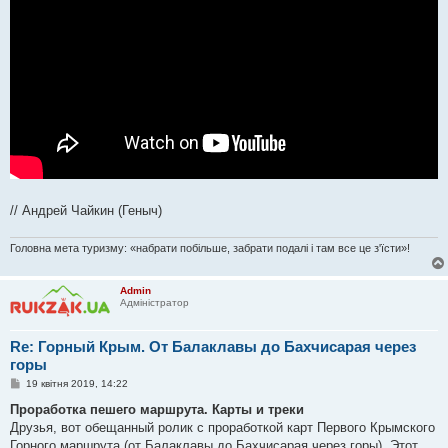
// Андрей Чайкин (Геныч)
Головна мета туризму: «набрати побільше, забрати подалі і там все це з'їсти»!
Admin
Адміністратор
Re: Горный Крым. От Балаклавы до Бахчисарая через
горы
П
19 квітня 2019, 14:22
о
в
Проработка пешего маршрута. Карты и треки
і
Друзья, вот обещанный ролик с проработкой карт Первого Крымского
д
о
Горного маршрута (от Балаклавы до Бахчисарая через горы). Этот