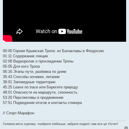
00:00 Горная Крымская Тропа: из Балаклавы в Феодосию
01:11 Содержание лекции
02:08 Видеоролик о прохождении Тропы
05:05 Для кого Тропа
06:16 Этапы пути, разбивка по дням
35:43 Способы ночевки, питание
38:01 Заповедные территории
45:25 Leave no trace или Берегите природу
48:01 Опасности на маршруте, сезонность
53:20 Перспективы и продвижение
57:51 Подведение итогов и контакты спикера
// Спорт-Марафон
Головна мета туризму: «набрати побільше, забрати подалі і там все це з'їсти»!