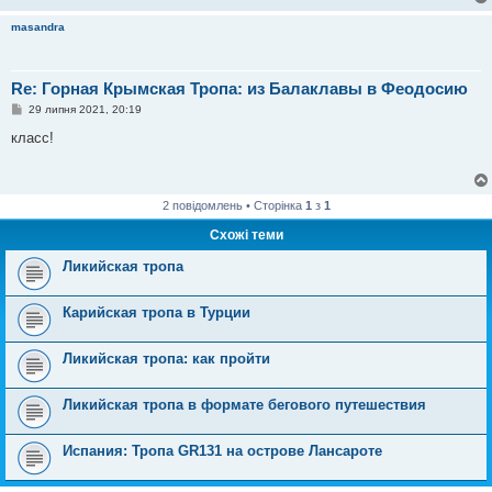
masandra
Re: Горная Крымская Тропа: из Балаклавы в Феодосию
П
29 липня 2021, 20:19
о
в
класс!
і
д
о
м
л
2 повідомлень • Сторінка
1
з
1
е
н
Схожі теми
н
я
Ликийская тропа
Карийская тропа в Турции
Ликийская тропа: как пройти
Ликийская тропа в формате бегового путешествия
Испания: Тропа GR131 на острове Лансароте