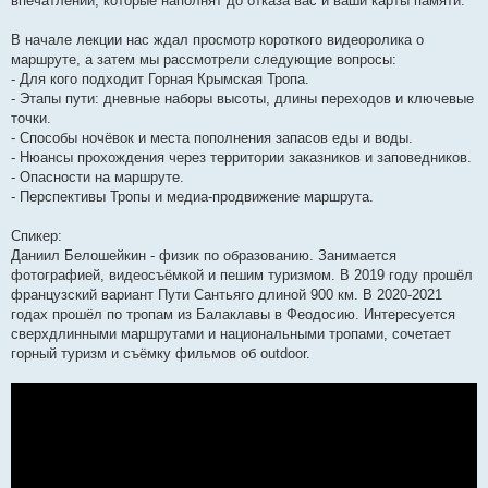
впечатлений, которые наполнят до отказа вас и ваши карты памяти.
В начале лекции нас ждал просмотр короткого видеоролика о
маршруте, а затем мы рассмотрели следующие вопросы:
- Для кого подходит Горная Крымская Тропа.
- Этапы пути: дневные наборы высоты, длины переходов и ключевые
точки.
- Способы ночёвок и места пополнения запасов еды и воды.
- Нюансы прохождения через территории заказников и заповедников.
- Опасности на маршруте.
- Перспективы Тропы и медиа-продвижение маршрута.
Спикер:
Даниил Белошейкин - физик по образованию. Занимается
фотографией, видеосъёмкой и пешим туризмом. В 2019 году прошёл
французский вариант Пути Сантьяго длиной 900 км. В 2020-2021
годах прошёл по тропам из Балаклавы в Феодосию. Интересуется
сверхдлинными маршрутами и национальными тропами, сочетает
горный туризм и съёмку фильмов об outdoor.