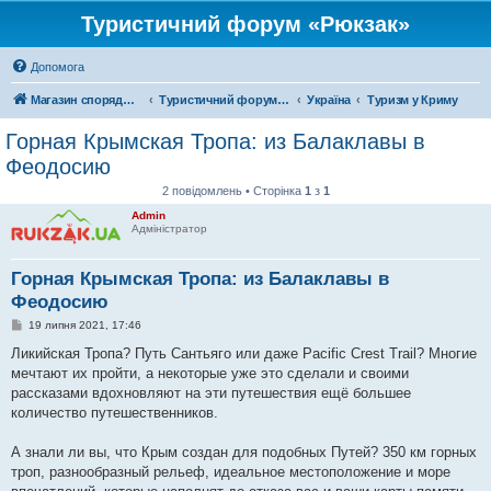
Туристичний форум «Рюкзак»
Допомога
Магазин спорядження
Туристичний форум «Рюкзак»
Україна
Туризм у Криму
Горная Крымская Тропа: из Балаклавы в
Феодосию
2 повідомлень • Сторінка
1
з
1
Admin
Адміністратор
Горная Крымская Тропа: из Балаклавы в
Феодосию
П
19 липня 2021, 17:46
о
в
Ликийская Тропа? Путь Сантьяго или даже Pacific Crest Trail? Многие
і
мечтают их пройти, а некоторые уже это сделали и своими
д
о
рассказами вдохновляют на эти путешествия ещё большее
м
количество путешественников.
л
е
н
А знали ли вы, что Крым создан для подобных Путей? 350 км горных
н
я
троп, разнообразный рельеф, идеальное местоположение и море