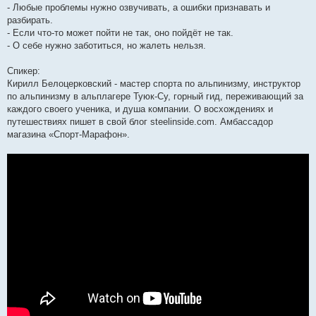
- Любые проблемы нужно озвучивать, а ошибки признавать и
разбирать.
- Если что-то может пойти не так, оно пойдёт не так.
- О себе нужно заботиться, но жалеть нельзя.
Спикер:
Кирилл Белоцерковский - мастер спорта по альпинизму, инструктор
по альпинизму в альплагере Туюк-Су, горный гид, переживающий за
каждого своего ученика, и душа компании. О восхождениях и
путешествиях пишет в свой блог steelinside.com. Амбассадор
магазина «Спорт-Марафон».