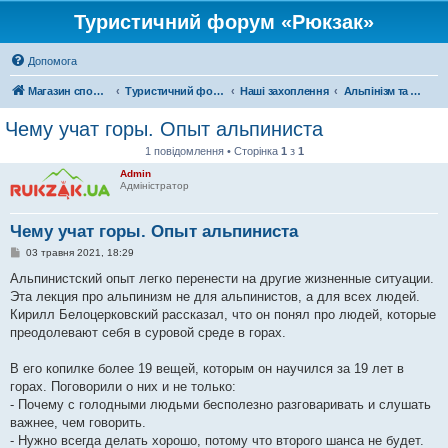
Туристичний форум «Рюкзак»
Допомога
Магазин спорядження
Туристичний форум «Рюкзак»
Наші захоплення
Альпінізм та скелелазіння
Чему учат горы. Опыт альпиниста
1 повідомлення • Сторінка
1
з
1
Admin
Адміністратор
Чему учат горы. Опыт альпиниста
П
03 травня 2021, 18:29
о
в
Альпинистский опыт легко перенести на другие жизненные ситуации.
і
Эта лекция про альпинизм не для альпинистов, а для всех людей.
д
о
Кирилл Белоцерковский рассказал, что он понял про людей, которые
м
преодолевают себя в суровой среде в горах.
л
е
н
В его копилке более 19 вещей, которым он научился за 19 лет в
н
я
горах. Поговорили о них и не только:
- Почему с голодными людьми бесполезно разговаривать и слушать
важнее, чем говорить.
- Нужно всегда делать хорошо, потому что второго шанса не будет.