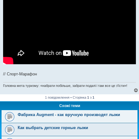
// Спорт-Марафон
Головна мета туризму: «набрати побільше, забрати подалі і там все це з'їсти»!
1 повідомлення • Сторінка
1
з
1
Схожі теми
Фабрика Augment - как вручную производят лыжи
Как выбрать детские горные лыжи