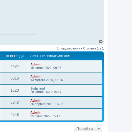
Д
о
1 повідомлення • Сторінка
1
з
1
г
о
ПЕРЕГЛЯДИ
ОСТАННЄ ПОВІДОМЛЕННЯ
р
и
Admin
4424
15 квітня 2021, 09:23
Admin
6016
13 лютого 2020, 13:16
Sodanand
1520
28 квітня 2023, 15:14
Admin
5243
26 серпня 2019, 16:22
Admin
4548
25 січня 2022, 15:47
Перейти