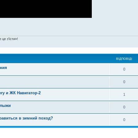
 це з'їсти»!
ВІДПОВІДІ
ания
0
0
ry и ЖК Навигатор-2
1
 лыжи
0
равиться в зимний поход?
0