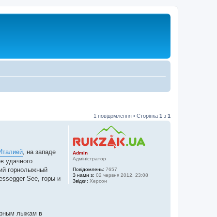
1 повідомлення • Сторінка
1
з
1
Италией
, на западе
Admin
Адміністратор
ов удачного
ший горнолыжный
Повідомлень:
7657
З нами з:
02 червня 2012, 23:08
ssegger See, горы и
Звідки:
Херсон
орным лыжам в