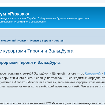
ум «Рюкзак»
ична дошка оголошень України. Спілкування на будь-які навколотуристичні
 обговорення туристичного спорядження
Закордонний туризм
Туризм у Європі
Австрія
с курортами Тироля и Зальцбурга
урортами Тироля и Зальцбурга
вере граничит с землёй Зальцбург и Штирией, на юге — со
Словенией
и
 Каринтии много снега и солнца на трассах — необходимых ингредиент
дъемник в Альпах «Millennium Express», термальные курорты, красивей
ии, катание на коньках по замёрзшей поверхности озёр Weissensee и Pre
тор тестов лыж и соревнований РУС-Мастерс, маркетинг-менеджер по г