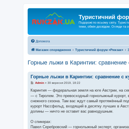
Туристичний фор
Подорожі по всьому світу. Турист
теми, обмін досвідом. Огляди та
Допомога
Магазин спорядження
Туристичний форум «Рюкзак»
Горные лыжи в Каринтии: сравнение 
Горные лыжи в Каринтии: сравнение с к
П
Admin
»
30 вересня 2019, 18:22
о
в
Каринтия — федеральная земля на юге Австрии, на се
і
— с Тиролем. Это превосходный горнолыжный курорт, в
д
о
снежного сезона. Там вас ждут самый протяжённый по
м
курорт Нассфельд, входящий в десятку лучших в Австр
л
е
долины — ничто не оставит вас равнодушным.
н
н
я
О спикерах:
Павел Серебровский — горнолыжный эксперт, организа