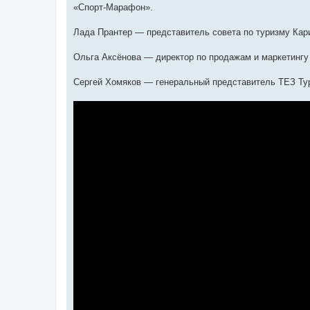
«Спорт-Марафон».
Лада Прантер — представитель совета по туризму Кар
Ольга Аксёнова — директор по продажам и маркетингу
Сергей Хомяков — генеральный представитель ТЕЗ Тур