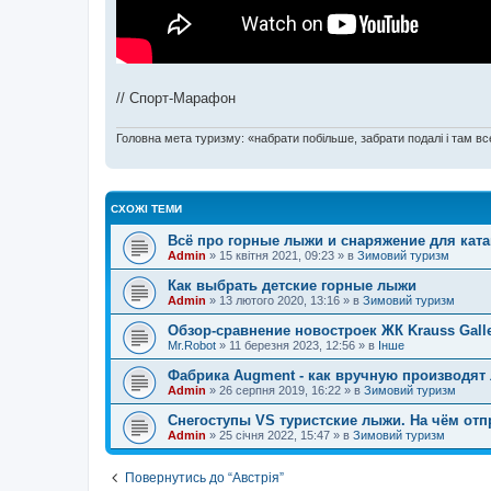
// Спорт-Марафон
Головна мета туризму: «набрати побільше, забрати подалі і там все
СХОЖІ ТЕМИ
Всё про горные лыжи и снаряжение для кат
Admin
»
15 квітня 2021, 09:23
» в
Зимовий туризм
Как выбрать детские горные лыжи
Admin
»
13 лютого 2020, 13:16
» в
Зимовий туризм
Обзор-сравнение новостроек ЖК Krauss Galle
Mr.Robot
»
11 березня 2023, 12:56
» в
Інше
Фабрика Augment - как вручную производят
Admin
»
26 серпня 2019, 16:22
» в
Зимовий туризм
Снегоступы VS туристские лыжи. На чём отп
Admin
»
25 січня 2022, 15:47
» в
Зимовий туризм
Повернутись до “Австрія”