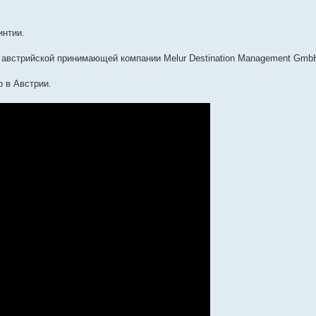
интии.
 австрийской принимающей компании Melur Destination Management Gmb
 в Австрии.