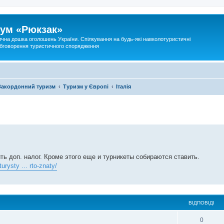
ум «Рюкзак»
ична дошка оголошень України. Спілкування на будь-які навколотуристичні
 обговорення туристичного спорядження
Закордонний туризм
Туризм у Європі
Італія
ть доп. налог. Кроме этого еще и турникеты собираются ставить.
turysty ... rto-znaty/
ВІДПОВІДІ
0