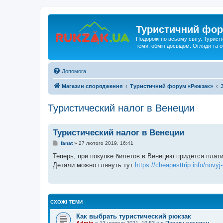
Туристичний фор
Подорожі по всьому світу. Турист
теми, обмін досвідом. Огляди та
Допомога
Магазин спорядження
Туристичний форум «Рюкзак»
Туристический налог в Венеции
Туристический налог в Венеции
П
fanat
»
27 лютого 2019, 16:41
о
в
Теперь, при покупке билетов в Венецию придется плати
і
Детали можно глянуть тут
https://cheapesttrip.info/novyj-
д
о
м
л
е
н
СХОЖІ ТЕМИ
н
я
Как выбрать туристический рюкзак
Admin
»
13 червня 2021, 19:53
» в
Поради туристам