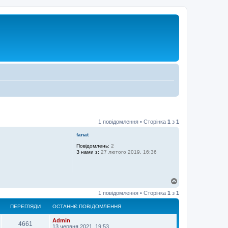
1 повідомлення • Сторінка
1
з
1
fanat
Повідомлень:
2
З нами з:
27 лютого 2019, 16:36
Д
о
1 повідомлення • Сторінка
1
з
1
г
о
ПЕРЕГЛЯДИ
ОСТАННЄ ПОВІДОМЛЕННЯ
р
и
Admin
4661
13 червня 2021, 19:53