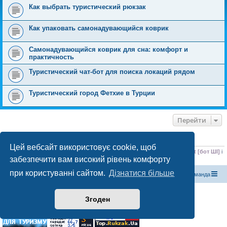
Как выбрать туристический рюкзак
Как упаковать самонадувающийся коврик
Самонадувающийся коврик для сна: комфорт и
практичность
Туристический чат-бот для поиска локаций рядом
Туристический город Фетхие в Турции
Перейти
ХТО ЗАРАЗ ОНЛАЙН
Цей вебсайт використовує cookie, щоб
Зараз переглядають цей форум:
ClaudeBot [бот ШІ]
,
Meta-ExternalAgent [бот ШІ]
і
забезпечити вам високий рівень комфорту
0 гостей
при користуванні сайтом.
Дізнатися більше
Магазин спорядження
Туристичний форум «Рюкзак»
Команда
Працює на phpBB® Forum Software © phpBB Limited
Згоден
Конфіденційність
|
Умови