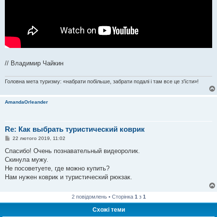
// Владимир Чайкин
Головна мета туризму: «набрати побільше, забрати подалі і там все це з'їсти»!
AmandaOrleander
Re: Как выбрать туристический коврик
П
22 лютого 2019, 11:02
о
в
Спасибо! Очень познавательный видеоролик.
і
Скинула мужу.
д
о
Не посоветуете, где можно купить?
м
Нам нужен коврик и туристический рюкзак.
л
е
н
н
2 повідомлень • Сторінка
1
з
1
я
Схожі теми