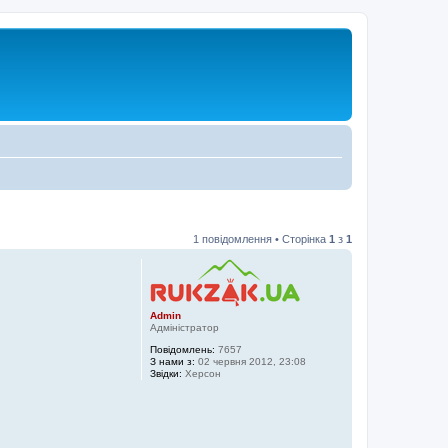
1 повідомлення • Сторінка
1
з
1
Admin
Адміністратор
Повідомлень:
7657
З нами з:
02 червня 2012, 23:08
Звідки:
Херсон