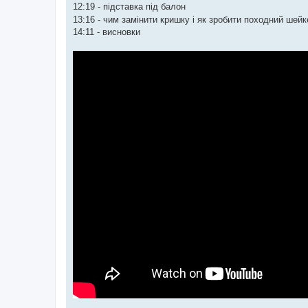
12:19 - підставка під балон
13:16 - чим замінити кришку і як зробити походний шей
14:11 - висновки