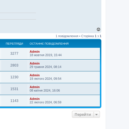
Д
о
1 повідомлення • Сторінка
1
з
1
г
о
ПЕРЕГЛЯДИ
ОСТАННЄ ПОВІДОМЛЕННЯ
р
и
Admin
3277
18 жовтня 2019, 15:44
Admin
2803
29 травня 2024, 08:14
Admin
1230
19 лютого 2024, 09:54
Admin
1531
08 квітня 2024, 16:06
Admin
1143
22 лютого 2024, 06:59
Перейти