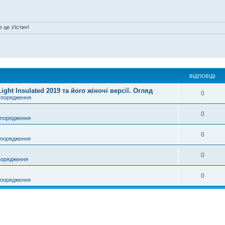
 це з'їсти»!
ВІДПОВІДІ
ht Insulated 2019 та його жіночі версії. Огляд
0
спорядження
0
спорядження
0
спорядження
0
порядження
0
спорядження