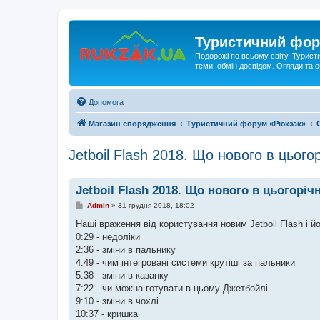
Туристичний фор
Подорожі по всьому світу. Турист
теми, обмін досвідом. Огляди та
Допомога
Магазин спорядження
Туристичний форум «Рюкзак»
Jetboil Flash 2018. Що нового в цьогор
Jetboil Flash 2018. Що нового в цьогорічн
П
Admin
»
31 грудня 2018, 18:02
о
в
Наші враження від користування новим Jetboil Flash і йо
і
0:29 - недоліки
д
о
2:36 - зміни в пальнику
м
4:49 - чим інтегровані системи крутіші за пальники
л
е
5:38 - зміни в казанку
н
7:22 - чи можна готувати в цьому Джетбойлі
н
я
9:10 - зміни в чохлі
10:37 - кришка