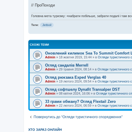
// ПроПоходи
Головна мета туризму: «набрати побільше, забрати подалі і там все
Теги:
Jetboil
СХОЖІ ТЕМИ
Оновлений килимок Sea To Summit Comfort Lig
Admin
»
18 жовтня 2019, 15:44
» в
Огляди туристичного 
Огляд сандалів Merrell
Admin
»
29 травня 2024, 08:14
» в
Огляди туристичного 
Огляд рюкзака Exped Verglas 40
Admin
»
19 лютого 2024, 09:54
» в
Огляди туристичного 
Огляд софтшелу Dynafit Transalper DST
Admin
»
08 квітня 2024, 16:06
» в
Огляди туристичного с
33 грами обману? Огляд Flextail Zero
Admin
»
22 лютого 2024, 06:59
» в
Огляди туристичного 
Повернутись до “Огляди туристичного спорядження”
ХТО ЗАРАЗ ОНЛАЙН