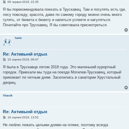
П
09 червня 2019, 22:35
о
в
Я бы порекомендовала поехать в Трускавец. Там и погулять есть где,
і
лесу повсюду, красота, даже по самому городу можно очень много
д
о
гулять, от бювета к бювету и напиться успеете и нагуляться.
м
Почитайте про Трускавец. Я бы советовала присмотреться.
л
е
н
н
lunis
я
Re: Активынй отдых
П
10 серпня 2019, 09:47
о
в
Я была в Трускавце летом 2018 года. Это маленький курортный
і
городок. Приехали мы туда на поезде Могилев-Трускавец, который
д
о
приезжает по четным дням. Заселились в санатории Хрустальный
м
дворец.
л
е
н
н
Vitasik
я
Re: Активынй отдых
П
19 серпня 2019, 13:52
о
в
Не люблю лежать целыми днями на пляже, поэтому всегда
і