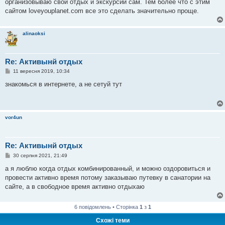
организовываю свой отдых и экскурсии сам. Тем более что с этим
д
о
сайтом loveyouplanet.com все это сделать значительно проще.
м
л
е
н
alinaoksi
н
я
Re: Активынй отдых
П
11 вересня 2019, 10:34
о
в
знакомься в интернете, а не сетуй тут
і
д
о
м
л
vor4un
е
н
н
я
Re: Активынй отдых
П
30 серпня 2021, 21:49
о
в
а я люблю когда отдых комбинированный, и можно оздоровиться и
і
провести активно время потому заказываю путевку в санатории на
д
о
сайте, а в свободное время активно отдыхаю
м
л
е
6 повідомлень • Сторінка
1
з
1
н
н
Схожі теми
я