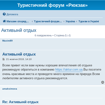
Туристичний форум «Рюкзак»
Допомога
Магазин спорядження
Туристичний форум «Рюкзак»
Україна
Туризм в Україні
Активынй отдых
6 повідомлень • Сторінка
1
з
1
Maxim89
Активынй отдых
П
21 жовтня 2018, 14:10
о
в
Всем привет если вам нужны хорошие впечатления об отдыхе
і
рекомендую обратиться в компанию
https://aktur.com.ua
.Вы посетите
д
о
очень красивые места и проведете много времени на природе.Всем
м
любителям активного отдыха рекомендуется.
л
е
н
н
amaksimova
я
Re: Активынй отдых