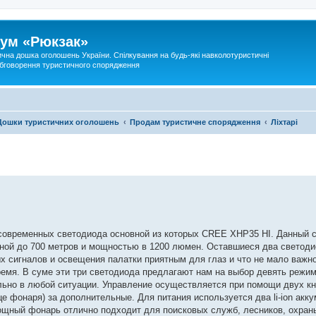
ум «Рюкзак»
ична дошка оголошень України. Спілкування на будь-які навколотуристичні
 обговорення туристичного спорядження
Дошки туристичних оголошень
Продам туристичне спорядження
Ліхтарі
и современных светодиода основной из которых CREE XHP35 HI. Данный 
ной до 700 метров и мощностью в 1200 люмен. Оставшиеся два светоди
х сигналов и освещения палатки приятным для глаз и что не мало важн
емя. В суме эти три светодиода предлагают нам на выбор девять режим
ьно в любой ситуации. Управление осуществляется при помощи двух кн
це фонаря) за дополнительные. Для питания используется два li-ion ак
Мощный фонарь отлично подходит для поисковых служб, лесников, охран