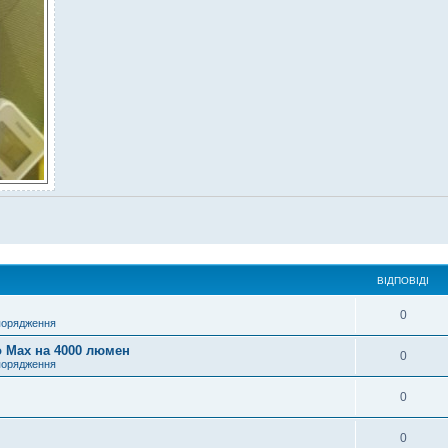
ВІДПОВІДІ
0
порядження
o Max на 4000 люмен
0
порядження
0
0