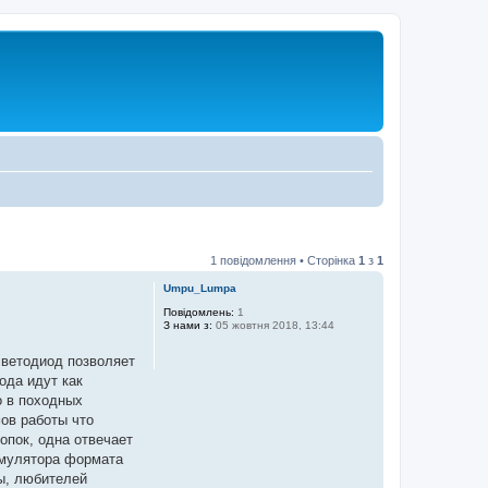
1 повідомлення • Сторінка
1
з
1
Umpu_Lumpa
Повідомлень:
1
З нами з:
05 жовтня 2018, 13:44
светодиод позволяет
ода идут как
о в походных
ов работы что
опок, одна отвечает
кумулятора формата
ы, любителей