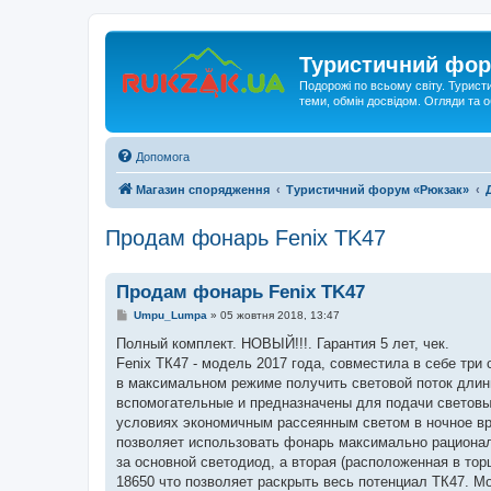
Туристичний фор
Подорожі по всьому світу. Турист
теми, обмін досвідом. Огляди та
Допомога
Магазин спорядження
Туристичний форум «Рюкзак»
Продам фонарь Fenix TK47
Продам фонарь Fenix TK47
П
Umpu_Lumpa
»
05 жовтня 2018, 13:47
о
в
Полный комплект. НОВЫЙ!!!. Гарантия 5 лет, чек.
і
Fenix ТК47 - модель 2017 года, совместила в себе тр
д
о
в максимальном режиме получить световой поток длин
м
вспомогательные и предназначены для подачи световы
л
е
условиях экономичным рассеянным светом в ночное вр
н
позволяет использовать фонарь максимально рационал
н
я
за основной светодиод, а вторая (расположенная в тор
18650 что позволяет раскрыть весь потенциал ТК47. 