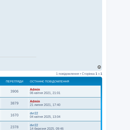
Д
о
1 повідомлення • Сторінка
1
з
1
г
о
ПЕРЕГЛЯДИ
ОСТАННЄ ПОВІДОМЛЕННЯ
р
и
Admin
3906
06 квітня 2021, 21:01
Admin
3879
21 липня 2021, 17:40
dvr22
1670
04 квітня 2025, 13:04
dvr22
2378
14 березня 2025, 09:46