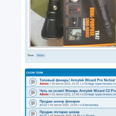
Теги:
Fenix
СХОЖІ ТЕМИ
Топовый фонарь! Armytek Wizard Pro Nichia!
Admin
»
06 квітня 2021, 21:01
» в
Огляди туристичного с
Чуть не ослеп! Фонарь Armytek Wizard C2 Pr
Admin
»
21 липня 2021, 17:40
» в
Огляди туристичного с
Продам шокер фонарик
dvr22
»
04 квітня 2025, 13:04
» в
Електроніка
Продам ліхтарик шокер
dvr22
»
14 березня 2025, 09:46
» в
Ліхтарі