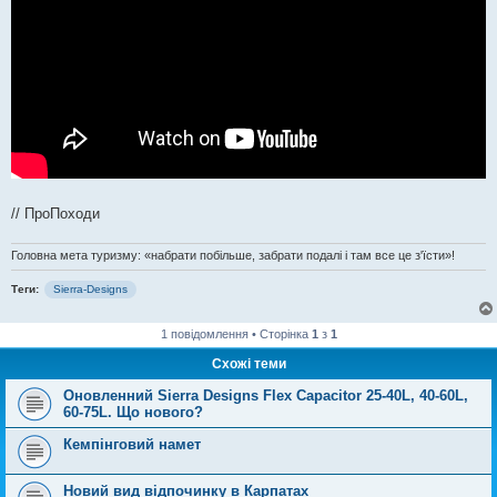
// ПроПоходи
Головна мета туризму: «набрати побільше, забрати подалі і там все це з'їсти»!
Теги:
Sierra-Designs
1 повідомлення • Сторінка
1
з
1
Схожі теми
Оновленний Sierra Designs Flex Capacitor 25-40L, 40-60L,
60-75L. Що нового?
Кемпінговий намет
Новий вид відпочинку в Карпатах