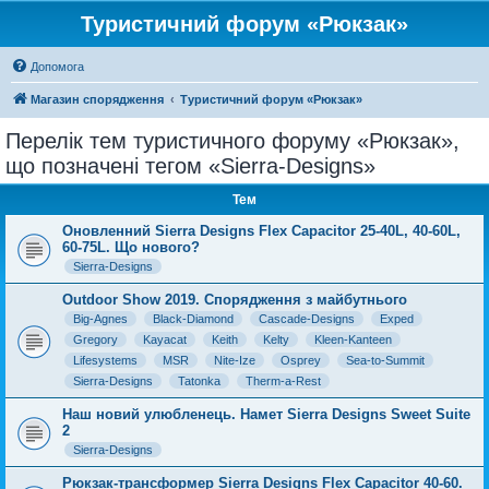
Туристичний форум «Рюкзак»
Допомога
Магазин спорядження
Туристичний форум «Рюкзак»
Перелік тем туристичного форуму «Рюкзак»,
що позначені тегом «Sierra-Designs»
Тем
Оновленний Sierra Designs Flex Capacitor 25-40L, 40-60L,
60-75L. Що нового?
Sierra-Designs
Outdoor Show 2019. Спорядження з майбутнього
Big-Agnes
Black-Diamond
Cascade-Designs
Exped
Gregory
Kayacat
Keith
Kelty
Kleen-Kanteen
Lifesystems
MSR
Nite-Ize
Osprey
Sea-to-Summit
Sierra-Designs
Tatonka
Therm-a-Rest
Наш новий улюбленець. Намет Sierra Designs Sweet Suite
2
Sierra-Designs
Рюкзак-трансформер Sierra Designs Flex Capacitor 40-60.