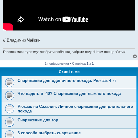
// Владимир Чайкин
Головна мета туризму: «набрати побільше, забрати подалі і там все це з'їсти»!
1 повідомлення • Сторінка
1
з
1
Схожі теми
Снаряжение для одиночного похода. Рюкзак 4 кг
Что надеть в -40? Снаряжение для лыжного похода
Рюкзак на Сахалин. Личное снаряжение для длительного
похода
Снаряжение для гор
3 способа выбрать снаряжение