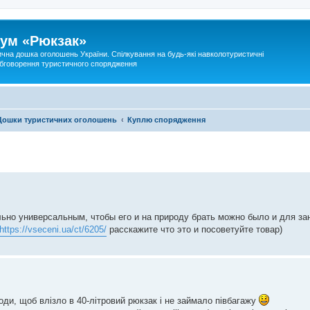
ум «Рюкзак»
ична дошка оголошень України. Спілкування на будь-які навколотуристичні
 обговорення туристичного спорядження
Дошки туристичних оголошень
Куплю спорядження
ьно универсальным, чтобы его и на природу брать можно было и для зан
https://vseceni.ua/ct/6205/
расскажите что это и посоветуйте товар)
и, щоб влізло в 40-літровий рюкзак і не займало півбагажу