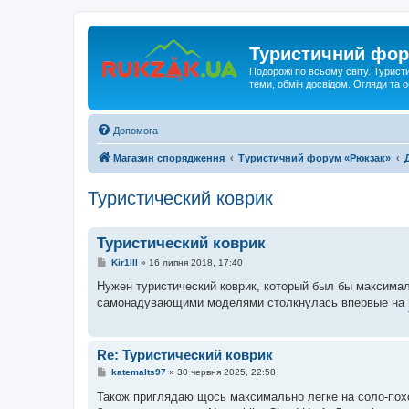
Туристичний фор
Подорожі по всьому світу. Турист
теми, обмін досвідом. Огляди та
Допомога
Магазин спорядження
Туристичний форум «Рюкзак»
Туристический коврик
Туристический коврик
П
Kir1lll
»
16 липня 2018, 17:40
о
в
Нужен туристический коврик, который был бы максимал
і
самонадувающими моделями столкнулась впервые на
д
о
м
л
е
Re: Туристический коврик
н
н
П
katemalts97
»
30 червня 2025, 22:58
я
о
в
Також приглядаю щось максимально легке на соло-поход
і