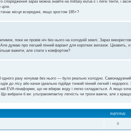
о спорядження зараз можна знайти на military.eu/ua є і легкі тенти, і акс
 ціле.
стачає місця всередині, якщо зростом 185+?
илимок, поки не провів ніч без нього на холодній землі. Зараз використ
 Але думаю про легший пінний варіант для коротких вилазок. Цікавить, 
більше важити, але спати з комфортом?
Я одного разу ночував без нього — було реально холодно. Самонадувний
одів до лісу або качки ідеально підійде тонкий пінний легкий і недорого
тний EVA‑пінаформи, що не вбирає воду і легко складається. А якщо хоч
 Що вибрали б ви: ультракомпактну легкість чи трохи важче, але з кращ
ВІДПОВІДІ
0