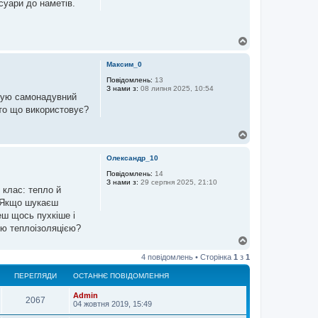
есуари до наметів.
Д
о
г
Максим_0
о
р
Повідомлень:
13
З нами з:
08 липня 2025, 10:54
и
овую самонадувний
хто що використовує?
Д
о
г
Олександр_10
о
р
Повідомлень:
14
З нами з:
29 серпня 2025, 21:10
и
 клас: тепло й
. Якщо шукаєш
еш щось пухкіше і
ою теплоізоляцією?
Д
о
4 повідомлень • Сторінка
1
з
1
г
о
ПЕРЕГЛЯДИ
ОСТАННЄ ПОВІДОМЛЕННЯ
р
и
Admin
2067
04 жовтня 2019, 15:49