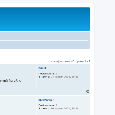
4 повідомлень • Сторінка
1
з
1
Kir1lll
Повідомлень:
6
З нами з:
04 червня 2018, 16:25
ятий йогой, с
Д
о
г
katemalts97
о
р
Повідомлень:
7
З нами з:
30 червня 2025, 20:39
и