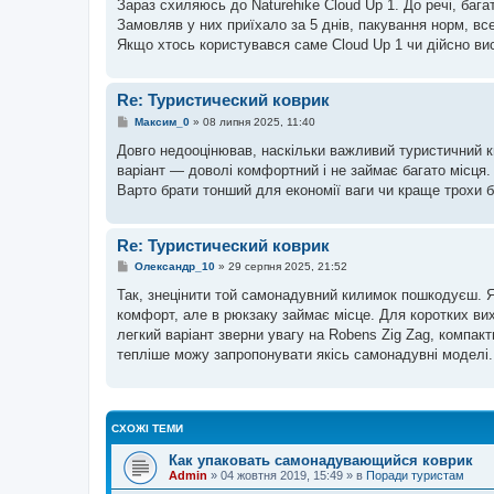
Зараз схиляюсь до Naturehike Cloud Up 1. До речі, багат
д
о
Замовляв у них приїхало за 5 днів, пакування норм, все
м
Якщо хтось користувався саме Cloud Up 1 чи дійсно ви
л
е
н
н
Re: Туристический коврик
я
П
Максим_0
»
08 липня 2025, 11:40
о
в
Довго недооцінював, наскільки важливий туристичний к
і
варіант — доволі комфортний і не займає багато місця.
д
о
Варто брати тонший для економії ваги чи краще трохи 
м
л
е
н
Re: Туристический коврик
н
П
я
Олександр_10
»
29 серпня 2025, 21:52
о
в
Так, знецінити той самонадувний килимок пошкодуєш. 
і
комфорт, але в рюкзаку займає місце. Для коротких вих
д
о
легкий варіант зверни увагу на Robens Zig Zag, компак
м
тепліше можу запропонувати якісь самонадувні моделі.
л
е
н
н
я
СХОЖІ ТЕМИ
Как упаковать самонадувающийся коврик
Admin
»
04 жовтня 2019, 15:49
» в
Поради туристам