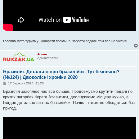
Головна мета туризму: «набрати побільше, забрати подалі і там все це з'їсти»!
Admin
Адміністратор
Бразилія. Детально про бразилійок. Тут безпечно?
(№124) | Двоколісні хроніки 2020
П
17 березня 2020, 21:20
о
в
Бразилія захоплює нас все більше. Продовжуємо крутити педалі по
і
крутих пагорбах берега Атлантики, досліджуємо місцеву кухню, а
д
о
Богдан детально вивчає бразилійок. Ночівлі також не обходяться без
м
пригод.
л
е
н
н
я