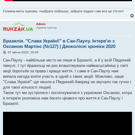
Головна мета туризму: «набрати побільше, забрати подалі і там все це з'їсти»!
Admin
Адміністратор
Бразилія. "Слава Україні!" в Сан-Паулу. Інтерв'ю з
Оксаною Мартінс (№127) | Двоколісні хроніки 2020
П
07 квітня 2020, 20:45
о
в
Сан-Паулу - найбільше місто не лише в Бразилії, а й у всій Південній
і
півкулі. І тут бразильці не раз влаштовували наймасштабніші у світі
д
о
акції боротьби за права і краще життя. І саме в Сан-Паулу нам
м
випала нагода взяти участь в одній з таких акцій. Можливо, наше
л
е
"Слава Україні!" ще ніколи в Південній Америці не звучало так гучно і
н
для такої кількості людей.
н
я
Також тут ми зустрілися і поспілкувалися з українкою Оксаною, котра
в інтерв'ю розповіла нам багато цікавого про життя в Сан-Паулу і
Бразилії.