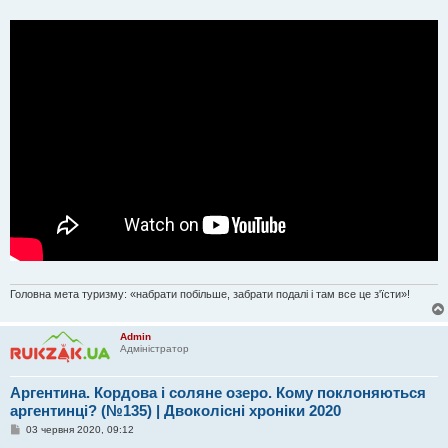
Головна мета туризму: «набрати побільше, забрати подалі і там все це з'їсти»!
Admin
Адміністратор
Аргентина. Кордова і соляне озеро. Кому поклоняються
аргентинці? (№135) | Двоколісні хроніки 2020
П
03 червня 2020, 09:12
о