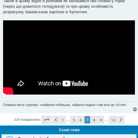
Також в цьому відео я розповім як залишився без готівки у горах
н
я
(через що довелося голодувати) та про цікаву особливість
розрахунку банківською карткою в Аргентині.
Головна мета туризму: «набрати побільше, забрати подалі і там все це з'їсти»!
Сторінка
7
з
12
1
5
6
7
8
9
12
Поперед.
Далі
224 повідомлень
…
…
Схожі теми