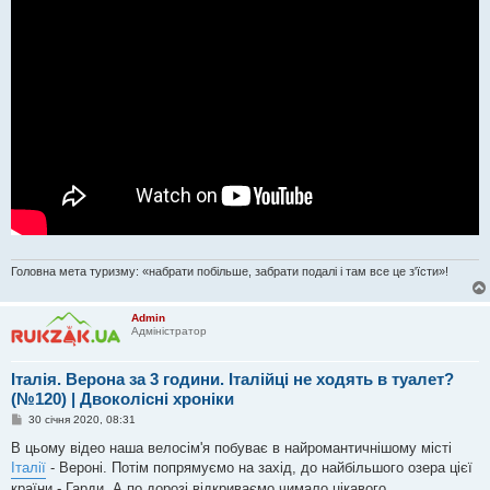
Головна мета туризму: «набрати побільше, забрати подалі і там все це з'їсти»!
Admin
Адміністратор
Італія. Верона за 3 години. Італійці не ходять в туалет?
(№120) | Двоколісні хроніки
П
30 січня 2020, 08:31
о
в
В цьому відео наша велосім'я побуває в найромантичнішому місті
і
Італії
- Вероні. Потім попрямуємо на захід, до найбільшого озера цієї
д
о
країни - Гарди. А по дорозі відкриваємо чимало цікавого.