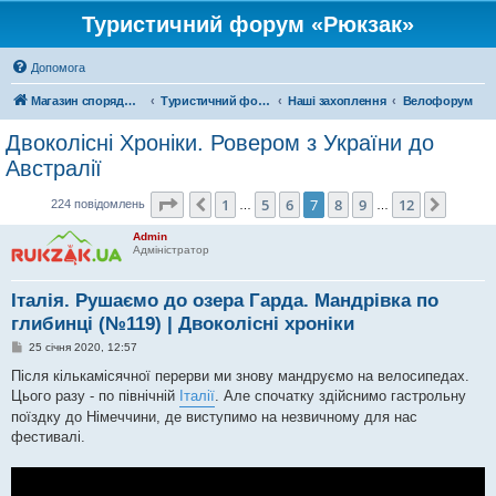
Туристичний форум «Рюкзак»
Допомога
Магазин спорядження
Туристичний форум «Рюкзак»
Наші захоплення
Велофорум
Двоколісні Хроніки. Ровером з України до
Австралії
Сторінка
7
з
12
1
5
6
7
8
9
12
Поперед.
Далі
224 повідомлень
…
…
Admin
Адміністратор
Італія. Рушаємо до озера Гарда. Мандрівка по
глибинці (№119) | Двоколісні хроніки
П
25 січня 2020, 12:57
о
в
Після кількамісячної перерви ми знову мандруємо на велосипедах.
і
Цього разу - по північній
Італії
. Але спочатку здійснимо гастрольну
д
о
поїздку до Німеччини, де виступимо на незвичному для нас
м
фестивалі.
л
е
н
н
я