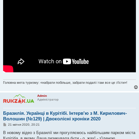
н
я
Головна мета туризму: «набрати побільше, забрати подалі і там все це з'їсти»!
Admin
Адміністратор
Бразилія. Українці в Курітібі. Інтерв'ю з М. Кирилович-
Волошин (№129) | Двоколісні хроніки 2020
П
21 квітня 2020, 20:21
о
в
В новому відео з Бразилії ми прогуляємось найбільшим парком міста
і
Курітіба, в якому Даша ризикувала бути - о, жах! - з'їденою