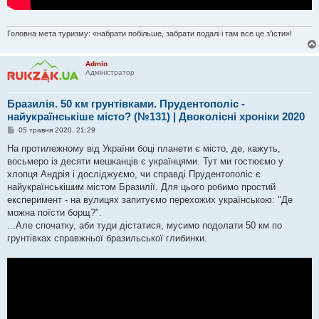
Головна мета туризму: «набрати побільше, забрати подалі і там все це з'їсти»!
Admin
Адміністратор
Бразилія. 50 км грунтівками. Прудентополіс -
найукраїнськіше місто? (№131) | Двоколісні хроніки 2020
П
05 травня 2020, 21:29
о
в
На протилежному від України боці планети є місто, де, кажуть,
і
восьмеро із десяти мешканців є українцями. Тут ми гостюємо у
д
о
хлопця Андрія і досліджуємо, чи справді Прудентополіс є
м
найукраїнськішим містом Бразилії. Для цього робимо простий
л
е
експеримент - на вулицях запитуємо перехожих українською: "Де
н
можна поїсти борщ?".
н
я
...Але спочатку, аби туди дістатися, мусимо подолати 50 км по
грунтівках справжньої бразильської глибинки.