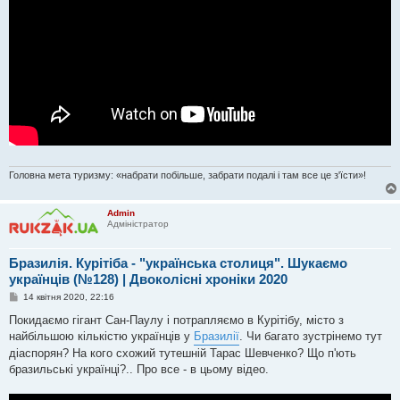
Головна мета туризму: «набрати побільше, забрати подалі і там все це з'їсти»!
Admin
Адміністратор
Бразилія. Курітіба - "українська столиця". Шукаємо
українців (№128) | Двоколісні хроніки 2020
П
14 квітня 2020, 22:16
о
в
Покидаємо гігант Сан-Паулу і потрапляємо в Курітібу, місто з
і
найбільшою кількістю українців у
Бразилії
. Чи багато зустрінемо тут
д
о
діаспорян? На кого схожий тутешній Тарас Шевченко? Що п'ють
м
бразильські українці?.. Про все - в цьому відео.
л
е
н