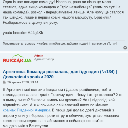
в
Один із нас покидає команду! Напевно, рано чи пізно це мало
і
статися, адже якщо командою є "тріо незнайомців" (яким по суті і є
д
о
наша команда), розкол - передбачуване явище. Але чому це сталося
м
так швидко, лише в першій країні нашого маршруту, Бразилії?
л
е
Розбираємось в цьому випуску.
н
н
я
youtu.be/dxkmMJ4g4Kk
Головна мета туризму: «набрати побільше, забрати подалі і там все це з'їсти»!
Admin
Адміністратор
Аргентина. Команда розпалась, далі їду один (№134) |
Двоколісні хроніки 2020
П
26 травня 2020, 23:14
о
в
В Аргентині мої шляхи з Богданом і Дашею розійшлися, тобто
і
команда розпалася і далі я їхатиму один. Чому і як це сталося? Хто
д
о
в цьому винен? Чи залишимось ми друзями? На ці відповіді хай
м
відповість час. А я ж починаю свій власний шлях по кількох
л
е
країнах Південної Америки
. В перші дні долаю довгі дистанції з
н
вітром у спину і борюсь проти вітру в обличчя, зустрічаю місцевих
н
я
колег велосипедистів і знайомлюся з неймовірною сім'єю
мандрівників з Венесуели.