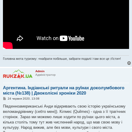
Головна мета туризму: «набрати побільше, забрати подалі і там все це з'їсти»!
Admin
Адміністратор
Аргентина. Індіанські ритуали на руїнах доколумбового
міста (№138) | Двоколісні хроніки 2020
П
24 червня 2020, 13:08
о
в
Південноамериканські Анди відкривають свою історію українському
і
веломандрівнику (себто мені)). Кілмес (Quilmes) - одна з її трагічних
д
о
сторінок. Зараз ми можемо лише ходити по руїнах цього міста, а
м
кілька століть тому тут жив численний народ, що мав свою мову і
л
е
культуру. Народ вижив, але без мови, культури і свого міста.
н