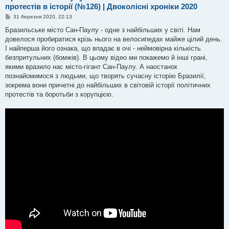
протестів в історії (№126) | Двоколісні хроніки 2020
П
31 березня 2020, 22:13
о
в
Бразильське місто Сан-Паулу - одне з найбільших у світі. Нам
і
довелося пробиратися крізь нього на велосипедах майже цілий день.
д
о
І найперша його ознака, що впадає в очі - неймовірна кількість
м
безпритульних (бомжів). В цьому відео ми покажемо й інші грані,
л
е
якими вразило нас місто-гігант Сан-Паулу. А наостанок
н
познайомимося з людьми, що творять сучасну історію Бразилії,
н
я
зокрема вони причетні до найбільших в світовій історії політичних
протестів та боротьби з корупцією.