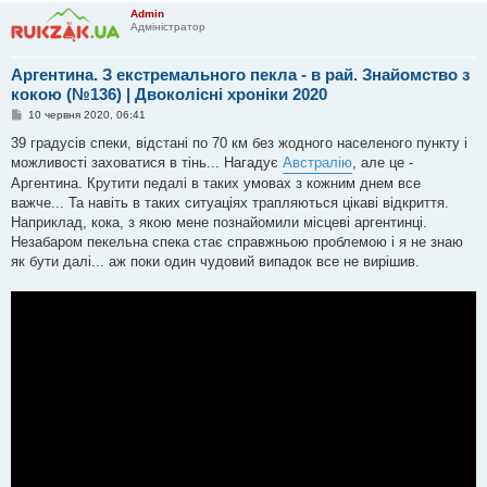
Admin
Адміністратор
Аргентина. З екстремального пекла - в рай. Знайомство з
кокою (№136) | Двоколісні хроніки 2020
П
10 червня 2020, 06:41
о
в
39 градусів спеки, відстані по 70 км без жодного населеного пункту і
і
можливості заховатися в тінь... Нагадує
Австралію
, але це -
д
о
Аргентина. Крутити педалі в таких умовах з кожним днем все
м
важче... Та навіть в таких ситуаціях трапляються цікаві відкриття.
л
е
Наприклад, кока, з якою мене познайомили місцеві аргентинці.
н
Незабаром пекельна спека стає справжньою проблемою і я не знаю
н
я
як бути далі... аж поки один чудовий випадок все не вирішив.