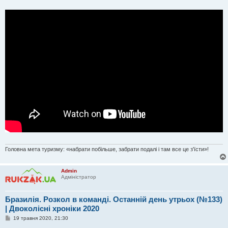
я
Головна мета туризму: «набрати побільше, забрати подалі і там все це з'їсти»!
Admin
Адміністратор
Бразилія. Розкол в команді. Останній день утрьох (№133)
| Двоколісні хроніки 2020
П
19 травня 2020, 21:30
о