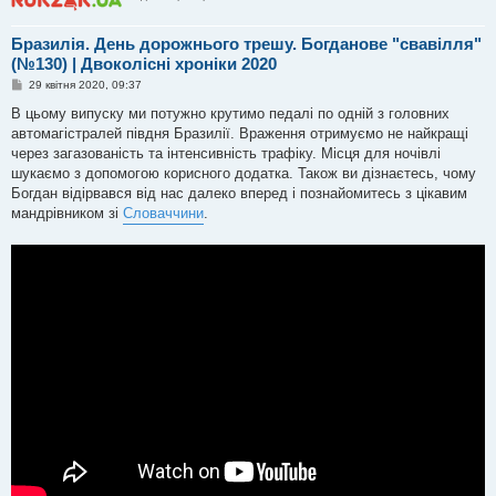
Бразилія. День дорожнього трешу. Богданове "свавілля"
(№130) | Двоколісні хроніки 2020
П
29 квітня 2020, 09:37
о
в
В цьому випуску ми потужно крутимо педалі по одній з головних
і
автомагістралей півдня Бразилії. Враження отримуємо не найкращі
д
о
через загазованість та інтенсивність трафіку. Місця для ночівлі
м
шукаємо з допомогою корисного додатка. Також ви дізнаєтесь, чому
л
е
Богдан відірвався від нас далеко вперед і познайомитесь з цікавим
н
мандрівником зі
Словаччини
.
н
я