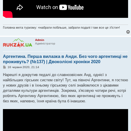
Головна мета туризму: «набрати побільше, забрати подалі і там все це з'їсти»!
Admin
Адміністратор
Аргентина. Перша вилазка в Анди. Без чого аргентинці не
проживуть? (№137) | Двоколісні хроніки 2020
П
16 червня 2020, 21:14
о
в
Нарешті я докрутив педалі до славнозвісних Анд, однієї з
і
найбільших гірських систем світу! Тут, на півночі Аргентини, я гостюю
д
о
у нових друзів і в їхньому гірському селі знайомлюся з цікавими
м
деталями культури аргентинців. Зокрема, з'ясовую чотири речі, котрі
л
е
роблять Аргентину Аргентиною, без яких аргентинці не проживуть і
н
без яких, напевно, їхня країна була б інакшою.
н
я