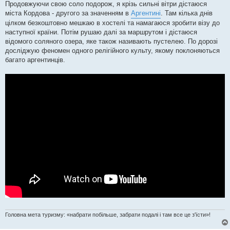
в
Продовжуючи свою соло подорож, я крізь сильні вітри дістаюся
і
міста Кордова - другого за значенням в
Аргентині
. Там кілька днів
д
о
цілком безкоштовно мешкаю в хостелі та намагаюся зробити візу до
м
наступної країни. Потім рушаю далі за маршрутом і дістаюся
л
е
відомого соляного озера, яке також називають пустелею. По дорозі
н
досліджую феномен одного релігійного культу, якому поклоняються
н
я
багато аргентинців.
Головна мета туризму: «набрати побільше, забрати подалі і там все це з'їсти»!