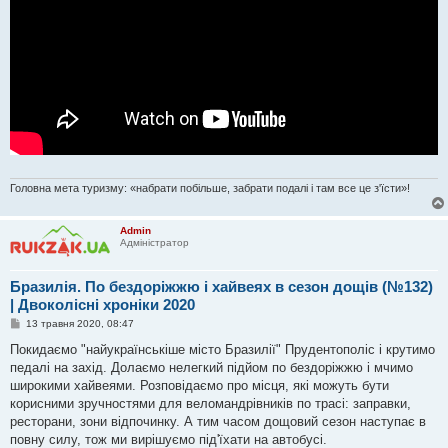
Головна мета туризму: «набрати побільше, забрати подалі і там все це з'їсти»!
Admin
Адміністратор
Бразилія. По бездоріжжю і хайвеях в сезон дощів (№132)
| Двоколісні хроніки 2020
П
13 травня 2020, 08:47
о
в
Покидаємо "найукраїнськіше місто Бразилії" Прудентополіс і крутимо
і
педалі на захід. Долаємо нелегкий підйом по бездоріжжю і мчимо
д
о
широкими хайвеями. Розповідаємо про місця, які можуть бути
м
корисними зручностями для веломандрівників по трасі: заправки,
л
е
ресторани, зони відпочинку. А тим часом дощовий сезон наступає в
н
повну силу, тож ми вирішуємо під'їхати на автобусі.
н