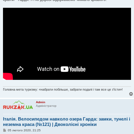
м
л
е
н
н
я
Головна мета туризму: «набрати побільше, забрати подалі і там все це з'їсти»!
Admin
Адміністратор
Італія. Велосипедом навколо озера Гарда: замки, тунелі і
неземна краса (№121) | Двоколісні хроніки
П
05 лютого 2020, 21:25
о