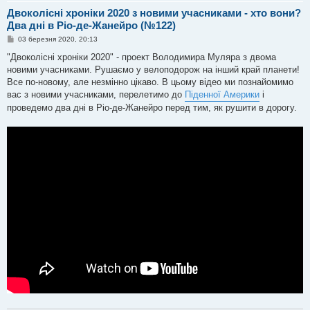
Двоколісні хроніки 2020 з новими учасниками - хто вони?
Два дні в Ріо-де-Жанейро (№122)
П
03 березня 2020, 20:13
о
в
"Двоколісні хроніки 2020" - проект Володимира Муляра з двома
і
новими учасниками. Рушаємо у велоподорож на інший край планети!
д
о
Все по-новому, але незмінно цікаво. В цьому відео ми познайомимо
м
вас з новими учасниками, перелетимо до
Піденної Америки
і
л
е
проведемо два дні в Ріо-де-Жанейро перед тим, як рушити в дорогу.
н
н
я