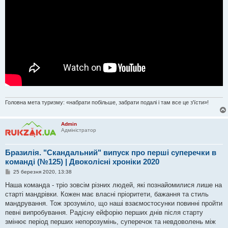
Головна мета туризму: «набрати побільше, забрати подалі і там все це з'їсти»!
Admin
Адміністратор
Бразилія. "Скандальний" випуск про перші суперечки в
команді (№125) | Двоколісні хроніки 2020
П
25 березня 2020, 13:38
о
в
Наша команда - тріо зовсім різних людей, які познайомилися лише на
і
старті мандрівки. Кожен має власні пріоритети, бажання та стиль
д
о
мандрування. Тож зрозуміло, що наші взаємостосунки повинні пройти
м
певні випробування. Радісну ейфорію перших днів після старту
л
е
змінює період перших непорозумінь, суперечок та невдоволень між
н