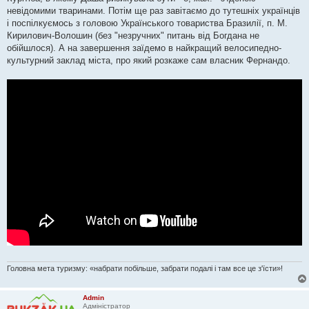
д
о
невідомими тваринами. Потім ще раз завітаємо до тутешніх українців
м
і поспілкуємось з головою Українського товариства Бразилії, п. М.
л
е
Кирилович-Волошин (без "незручних" питань від Богдана не
н
обійшлося). А на завершення заїдемо в найкращий велосипедно-
н
я
культурний заклад міста, про який розкаже сам власник Фернандо.
Головна мета туризму: «набрати побільше, забрати подалі і там все це з'їсти»!
Admin
Адміністратор