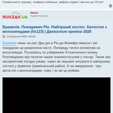
Головна мета туризму: «набрати побільше, забрати подалі і там все це з'їсти»!
Admin
Адміністратор
Бразилія. Покидаємо Ріо. Найгірший хостел. Автостоп з
велосипедами (№123) | Двоколісні хроніки 2020
П
11 березня 2020, 08:45
о
в
Бразилія
чекає на нас! Два дні в Ріо-де-Жанейро минули і ми
і
покидаємо це романтичне місто. Попереду тисячі кілометрів на
д
о
велосипедах. Рухаємось по узбережжю Атлантичного океану.
м
Розповідаємо про початок наших взаємостосунків у поході. Також про
л
е
несприятливі погодні умови, через які змушені ночувати в найгіршому
н
хостелі у фавелах (кримінальний район). А на завершення - про
н
я
автостоп з велосипедами, чому і як ми це робимо.