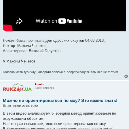
Лекция была прочитана для одесских скаутов 04.03.2018.
Лектор: Максим Чечетов.
Ассистировал Виталий Галустян.
// Максим Чечетов
Головна мета туризму: «набрати побільше, забрати подалі і там все це з'їсти»!
Admin
Адміністратор
Можно ли ориентироваться по мху? Это важно знать!
П
30 червня 2018, 10:55
о
в
В этом видео анализируем очередной метод ориентирования по
і
окружающим объектам.
д
о
На этот раз посмотрим, можно ли ориентироваться по мху.
м
В большинстве литературных источников, посвященных теме