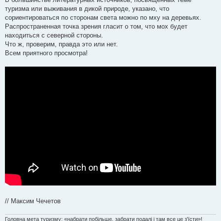
л
е
туризма или выживания в дикой природе, указано, что
н
сориентироваться по сторонам света можно по мху на деревьях.
н
я
Распространенная точка зрения гласит о том, что мох будет
находиться с северной стороны.
Что ж, проверим, правда это или нет.
Всем приятного просмотра!
// Максим Чечетов
Головна мета туризму: «набрати побільше, забрати подалі і там все це з'їсти»!