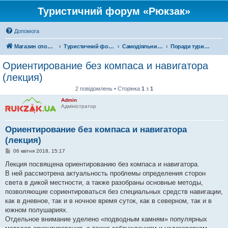
Туристичний форум «Рюкзак»
Допомога
Магазин спорядження
Туристичний форум «Рюкзак»
Самодіяльний туризм
Поради туристам
Ориентирование без компаса и навигатора
(лекция)
2 повідомлень • Сторінка
1
з
1
Admin
Адміністратор
Ориентирование без компаса и навигатора
(лекция)
П
06 квітня 2018, 15:17
о
в
Лекция посвящена ориентированию без компаса и навигатора.
і
В ней рассмотрена актуальность проблемы определения сторон
д
о
света в дикой местности, а также разобраны основные методы,
м
позволяющие сориентироваться без специальных средств навигации,
л
е
как в дневное, так и в ночное время суток, как в северном, так и в
н
южном полушариях.
н
я
Отдельное внимание уделено «подводным камням» популярных