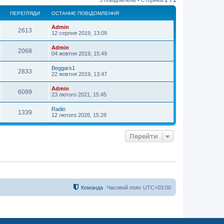
г
о
ПЕРЕГЛЯДИ
ОСТАННЄ ПОВІДОМЛЕННЯ
р
и
Admin
2613
12 серпня 2019, 13:09
Admin
2068
04 жовтня 2019, 15:49
Beggars1
2833
22 жовтня 2019, 13:47
Admin
6099
23 лютого 2021, 15:45
Radio
1339
12 лютого 2026, 15:28
Перейти
Команда
Часовий пояс
UTC+03:00