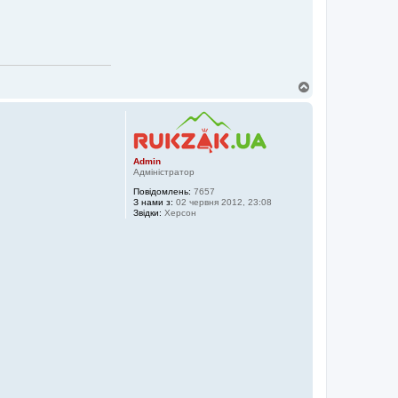
Д
о
г
о
р
и
Admin
Адміністратор
Повідомлень:
7657
З нами з:
02 червня 2012, 23:08
Звідки:
Херсон