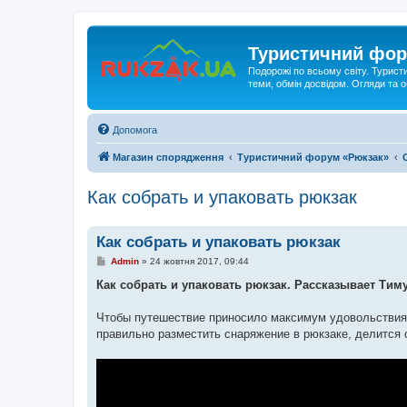
Туристичний фор
Подорожі по всьому світу. Турист
теми, обмін досвідом. Огляди та
Допомога
Магазин спорядження
Туристичний форум «Рюкзак»
Как собрать и упаковать рюкзак
Как собрать и упаковать рюкзак
П
Admin
»
24 жовтня 2017, 09:44
о
в
Как собрать и упаковать рюкзак. Рассказывает Тим
і
д
о
Чтобы путешествие приносило максимум удовольствия, 
м
правильно разместить снаряжение в рюкзаке, делится
л
е
н
н
я