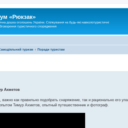
ум «Рюкзак»
ична дошка оголошень України. Спілкування на будь-які навколотуристичні
 обговорення туристичного спорядження
Самодіяльний туризм
Поради туристам
ур Ахметов
важно как правильно подобрать снаряжение, так и рационально его упа
 опытом Тимур Ахметов, опытный путешественник и фотограф.