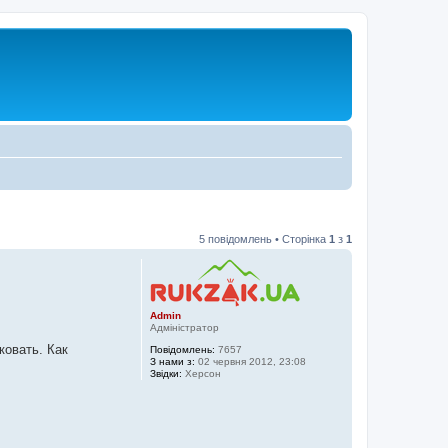
5 повідомлень • Сторінка
1
з
1
Admin
Адміністратор
ковать. Как
Повідомлень:
7657
З нами з:
02 червня 2012, 23:08
Звідки:
Херсон