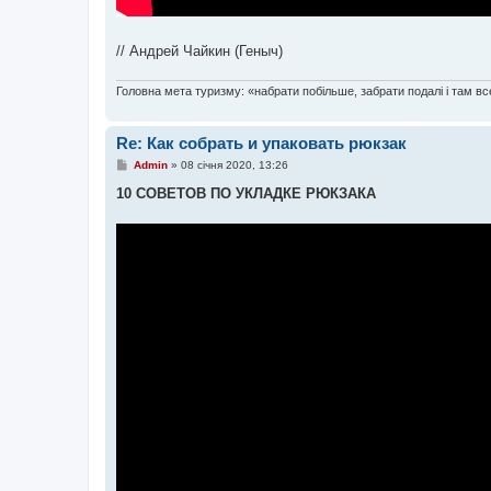
// Андрей Чайкин (Геныч)
Головна мета туризму: «набрати побільше, забрати подалі і там все
Re: Как собрать и упаковать рюкзак
П
Admin
»
08 січня 2020, 13:26
о
в
10 СОВЕТОВ ПО УКЛАДКЕ РЮКЗАКА
і
д
о
м
л
е
н
н
я