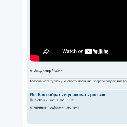
// Владимир Чайкин
Головна мета туризму: «набрати побільше, забрати подалі і там все
Re: Как собрать и упаковать рюкзак
П
Aleks
»
22 квітня 2020, 19:51
о
в
отличные подборки, респект
і
д
о
м
л
е