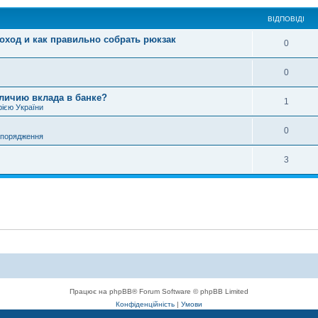
ВІДПОВІДІ
поход и как правильно собрать рюкзак
0
0
аличию вклада в банке?
1
рією України
0
спорядження
3
Працює на phpBB® Forum Software © phpBB Limited
Конфіденційність
|
Умови