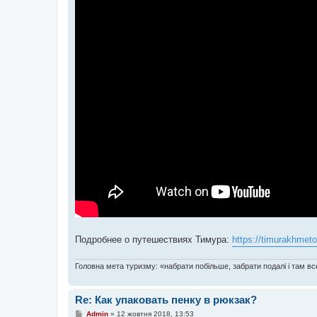
Подробнее о путешествиях Тимура:
https://timurakhmet
Головна мета туризму: «набрати побільше, забрати подалі і там все
Re: Как упаковать пенку в рюкзак?
П
Admin
»
12 жовтня 2018, 13:53