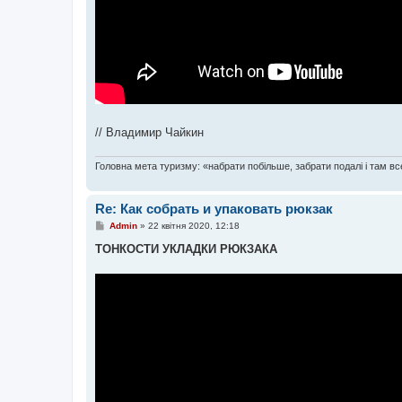
// Владимир Чайкин
Головна мета туризму: «набрати побільше, забрати подалі і там все
Re: Как собрать и упаковать рюкзак
П
Admin
»
22 квітня 2020, 12:18
о
в
ТОНКОСТИ УКЛАДКИ РЮКЗАКА
і
д
о
м
л
е
н
н
я