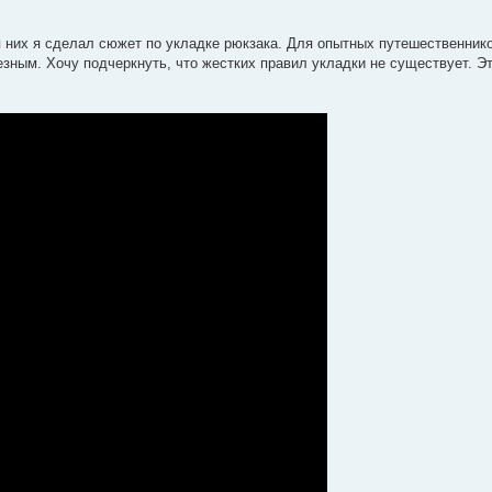
них я сделал сюжет по укладке рюкзака. Для опытных путешественнико
езным. Хочу подчеркнуть, что жестких правил укладки не существует. Э