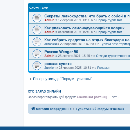
н
н
СХОЖІ ТЕМИ
я
Секреты легкоходства: что брать с собой в 
Admin
»
12 серпня 2019, 13:09
» в
Поради туристам
Как упаковать самонадувающийся коврик
Admin
»
04 жовтня 2019, 15:49
» в
Поради туристам
Как собрать средства на отдых благодаря н
alinaoksi
»
22 вересня 2019, 07:58
» в
Туризм поза терито
Рюкзак Wenger 50
Admin
»
23 лютого 2021, 15:45
» в
Огляди туристичного 
рюкзак купити
Junklon
»
25 червня 2025, 10:51
» в
Рюкзаки
Повернутись до “Поради туристам”
ХТО ЗАРАЗ ОНЛАЙН
Зараз переглядають цей форум:
ClaudeBot [бот ШІ]
і 1 гість
Магазин спорядження
Туристичний форум «Рюкзак»