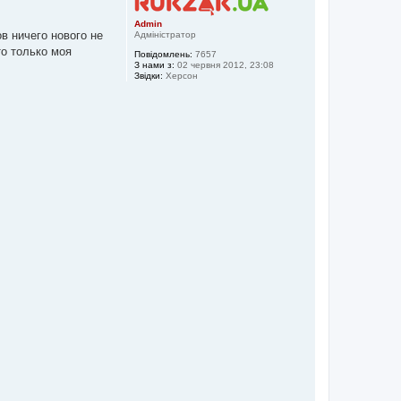
и
Admin
в ничего нового не
Адміністратор
то только моя
Повідомлень:
7657
З нами з:
02 червня 2012, 23:08
Звідки:
Херсон