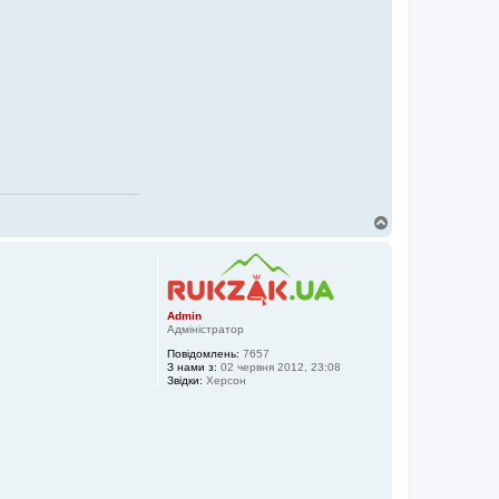
Д
о
г
о
р
и
Admin
Адміністратор
Повідомлень:
7657
З нами з:
02 червня 2012, 23:08
Звідки:
Херсон