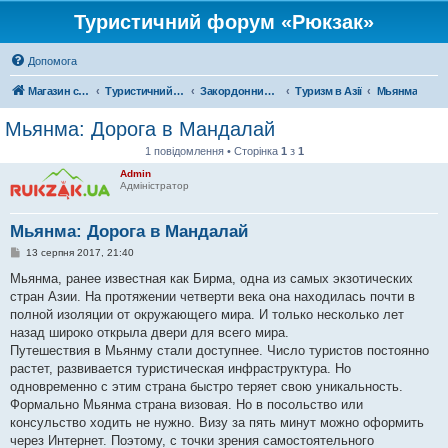
Туристичний форум «Рюкзак»
Допомога
Магазин спорядження
Туристичний форум «Рюкзак»
Закордонний туризм
Туризм в Азії
Мьянма
Мьянма: Дорога в Мандалай
1 повідомлення • Сторінка
1
з
1
Admin
Адміністратор
Мьянма: Дорога в Мандалай
П
13 серпня 2017, 21:40
о
в
Мьянма, ранее известная как Бирма, одна из самых экзотических
і
стран Азии. На протяжении четверти века она находилась почти в
д
о
полной изоляции от окружающего мира. И только несколько лет
м
назад широко открыла двери для всего мира.
л
е
Путешествия в Мьянму стали доступнее. Число туристов постоянно
н
растет, развивается туристическая инфраструктура. Но
н
я
одновременно с этим страна быстро теряет свою уникальность.
Формально Мьянма страна визовая. Но в посольство или
консульство ходить не нужно. Визу за пять минут можно оформить
через Интернет. Поэтому, с точки зрения самостоятельного