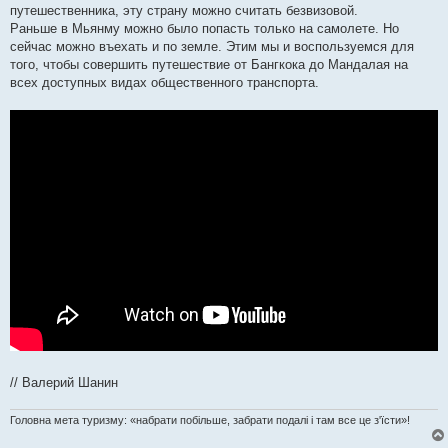
путешественника, эту страну можно считать безвизовой.
Раньше в Мьянму можно было попасть только на самолете. Но
сейчас можно въехать и по земле. Этим мы и воспользуемся для
того, чтобы совершить путешествие от Бангкока до Мандалая на
всех доступных видах общественного транспорта.
// Валерий Шанин
Головна мета туризму: «набрати побільше, забрати подалі і там все це з'їсти»!