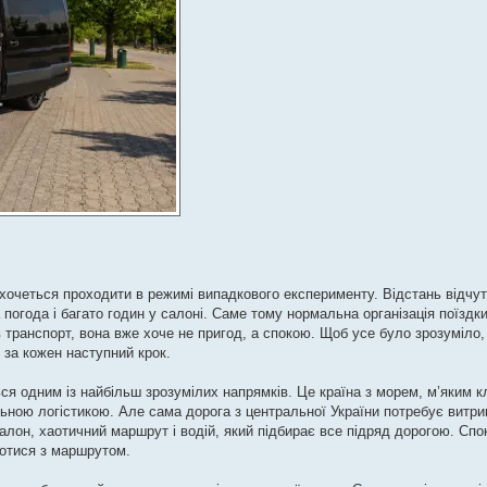
 хочеться проходити в режимі випадкового експерименту. Відстань відчу
погода і багато годин у салоні. Саме тому нормальна організація поїздк
 транспорт, вона вже хоче не пригод, а спокою. Щоб усе було зрозуміло,
 за кожен наступний крок.
ся одним із найбільш зрозумілих напрямків. Це країна з морем, м’яким 
ною логістикою. Але сама дорога з центральної України потребує витрим
алон, хаотичний маршрут і водій, який підбирає все підряд дорогою. Спо
ротися з маршрутом.