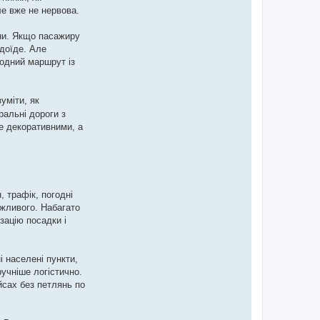
ле вже не нервова.
ини. Якщо пасажиру
 доїде. Але
одний маршрут із
уміти, як
ральні дороги з
не декоративними, а
 трафік, погодні
ожливого. Набагато
зацію посадки і
 населені пункти,
учніше логістично.
йсах без петлянь по