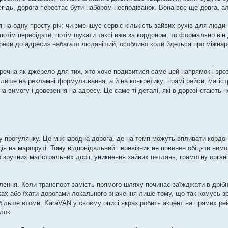
легідь, дорога перестає бути набором несподіванок. Вона все ще довга, а
на одну просту річ: чи зменшує сервіс кількість зайвих рухів для люд
потім пересідати, потім шукати таксі вже за кордоном, то формально він
дреси до адреси» набагато людяніший, особливо коли йдеться про міжнар
ечна як джерело для тих, хто хоче подивитися саме цей напрямок і зроз
лише на рекламні формулювання, а й на конкретику: прямі рейси, магіст
а вимогу і довезення на адресу. Це саме ті деталі, які в дорозі стають 
у прогулянку. Це міжнародна дорога, де на темп можуть впливати кордон,
ація на маршруті. Тому відповідальний перевізник не повинен обіцяти нем
 зручних магістральних доріг, уникнення зайвих петлянь, грамотну органі
лення. Коли транспорт замість прямого шляху починає заїжджати в дрібні
ках або їхати дорогами локального значення лише тому, що так комусь зр
більше втоми. KaraVAN у своєму описі якраз робить акцент на прямих ре
лок.