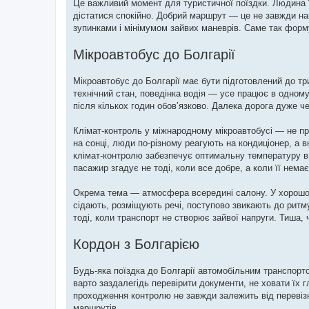
Це важливий момент для туристичної поїздки. Людина їд
дістатися спокійно. Добрий маршрут — це не завжди най
зупинками і мінімумом зайвих маневрів. Саме так форм
Мікроавтобус до Болгарії
Мікроавтобус до Болгарії має бути підготовлений до три
технічний стан, поведінка водія — усе працює в одном
після кількох годин обов’язково. Далека дорога дуже че
Клімат-контроль у міжнародному мікроавтобусі — не пр
на сонці, люди по-різному реагують на кондиціонер, а 
клімат-контролю забезпечує оптимальну температуру в 
пасажир згадує не тоді, коли все добре, а коли її немає
Окрема тема — атмосфера всередині салону. У хорошом
сідають, розміщують речі, поступово звикають до ритму
тоді, коли транспорт не створює зайвої напруги. Тиша, ч
Кордон з Болгарією
Будь-яка поїздка до Болгарії автомобільним транспорто
варто заздалегідь перевірити документи, не ховати їх г
проходження контролю не завжди залежить від перевіз
маршрутів.