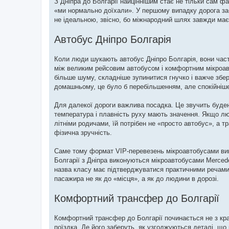
З Дніпра до Болгарії найціннішим стає не тільки сам фа
«ми нормально доїхали». У першому випадку дорога за
не ідеальною, звісно, бо міжнародний шлях завжди має
Автобус Дніпро Болгарія
Коли люди шукають автобус Дніпро Болгарія, вони част
між великим рейсовим автобусом і комфортним мікроавт
більше шуму, складніше зупинитися гнучко і важче збер
домашньому, це було б перебільшенням, але спокійніш
Для далекої дороги важлива посадка. Це звучить буденно
температура і плавність руху мають значення. Якщо л
літніми родичами, їй потрібен не «просто автобус», а 
фізична зручність.
Саме тому формат VIP-перевезень мікроавтобусами виг
Болгарії з Дніпра виконуються мікроавтобусами Mercede
назва класу має підтверджуватися практичними речами
пасажира не як до «місця», а як до людини в дорозі.
Комфортний трансфер до Болгарії
Комфортний трансфер до Болгарії починається не з кра
поїздка. Де його заберуть, як узгоджуються деталі, що 