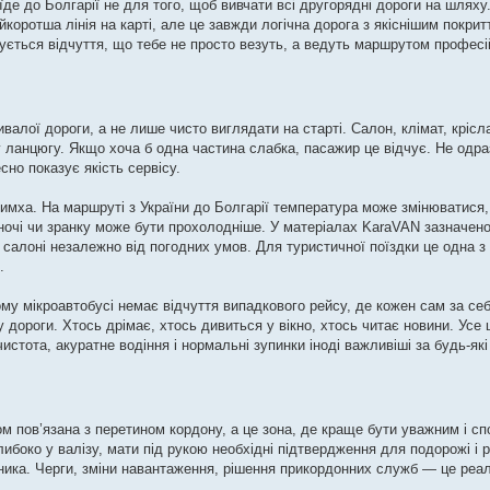
е до Болгарії не для того, щоб вивчати всі другорядні дороги на шляху
коротша лінія на карті, але це завжди логічна дорога з якіснішим покри
ується відчуття, що тебе не просто везуть, а ведуть маршрутом професі
валої дороги, а не лише чисто виглядати на старті. Салон, клімат, крісла
у ланцюгу. Якщо хоча б одна частина слабка, пасажир це відчує. Не одра
сно показує якість сервісу.
имха. На маршруті з України до Болгарії температура може змінюватися,
вночі чи зранку може бути прохолодніше. У матеріалах KaraVAN зазначен
салоні незалежно від погодних умов. Для туристичної поїздки це одна з 
.
у мікроавтобусі немає відчуття випадкового рейсу, де кожен сам за се
 дороги. Хтось дрімає, хтось дивиться у вікно, хтось читає новини. Усе
истота, акуратне водіння і нормальні зупинки іноді важливіші за будь-які 
м пов’язана з перетином кордону, а це зона, де краще бути уважним і с
либоко у валізу, мати під рукою необхідні підтвердження для подорожі і 
ника. Черги, зміни навантаження, рішення прикордонних служб — це реа