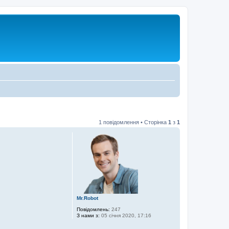
1 повідомлення • Сторінка
1
з
1
Mr.Robot
Повідомлень:
247
З нами з:
05 січня 2020, 17:16