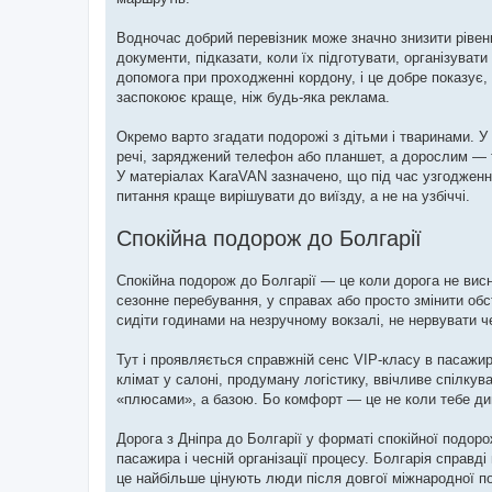
Водночас добрий перевізник може значно знизити рівень
документи, підказати, коли їх підготувати, організувати
допомога при проходженні кордону, і це добре показує, 
заспокоює краще, ніж будь-яка реклама.
Окремо варто згадати подорожі з дітьми і тваринами. У 
речі, заряджений телефон або планшет, а дорослим — т
У матеріалах KaraVAN зазначено, що під час узгодження
питання краще вирішувати до виїзду, а не на узбіччі.
Спокійна подорож до Болгарії
Спокійна подорож до Болгарії — це коли дорога не висн
сезонне перебування, у справах або просто змінити обс
сидіти годинами на незручному вокзалі, не нервувати ч
Тут і проявляється справжній сенс VIP-класу в пасажир
клімат у салоні, продуману логістику, ввічливе спілкув
«плюсами», а базою. Бо комфорт — це не коли тебе ди
Дорога з Дніпра до Болгарії у форматі спокійної подоро
пасажира і чесній організації процесу. Болгарія справ
це найбільше цінують люди після довгої міжнародної по