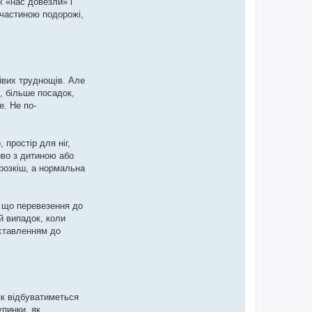
ж «нас довезли» і
 частиною подорожі,
йвих труднощів. Але
, більше посадок,
е. Не по-
простір для ніг,
иво з дитиною або
розкіш, а нормальна
 що перевезення до
й випадок, коли
 ставленням до
як відбуватиметься
упинки, як