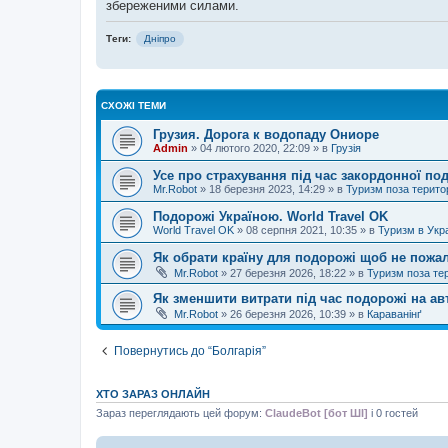
збереженими силами.
Теги:
Дніпро
СХОЖІ ТЕМИ
Грузия. Дорога к водопаду Ониоре
Admin
»
04 лютого 2020, 22:09
» в
Грузія
Усе про страхування під час закордонної по
Mr.Robot
»
18 березня 2023, 14:29
» в
Туризм поза терито
Подорожі Україною. World Travel OK
World Travel OK
»
08 серпня 2021, 10:35
» в
Туризм в Укра
Як обрати країну для подорожі щоб не пожа
Mr.Robot
»
27 березня 2026, 18:22
» в
Туризм поза те
Як зменшити витрати під час подорожі на ав
Mr.Robot
»
26 березня 2026, 10:39
» в
Караванінґ
Повернутись до “Болгарія”
ХТО ЗАРАЗ ОНЛАЙН
Зараз переглядають цей форум:
ClaudeBot [бот ШІ]
і 0 гостей