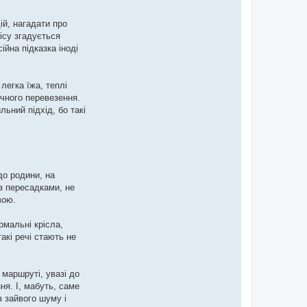
ій, нагадати про
вісу згадується
ійна підказка іноді
легка їжа, теплі
чного перевезення.
ьний підхід, бо такі
до родини, на
 з пересадками, не
вою.
рмальні крісла,
акі речі стають не
 маршруті, увазі до
ня. І, мабуть, саме
з зайвого шуму і