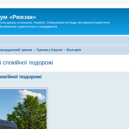
ум «Рюкзак»
ична дошка оголошень України. Спілкування на будь-які навколотуристичні
 обговорення туристичного спорядження
Закордонний туризм
Туризм у Європі
Болгарія
і спокійної подорожі
покійної подорожі