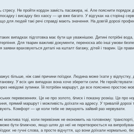
 стресу. Не пройти кордон замість пасажира, ні. Але пояснити порядок д
 посадку і висадку без хаосу — це вже багато. У відгуках на сторінці сер
що для людей такі речі справді мають значення. На довгій дорозі профес
таких випадках підготовка має бути ще уважнішою. Дитині потрібні вода, 
ерпіння. Для тварин важливі документи, переноска або інші умови безпе
 заявки враховуються деталі на кшталт багажу, дітей і тварин. Це правил
ажує більше, ніж самі причини поїздки. Людина може їхати у відпустку, 
тановку. У всіх цих випадках вона хоче зберегти сили. Не геройствувати
ерез невідомі зупинки. Їй потрібен маршрут, де все пояснено простою мо
ських перевезеннях. Це не про золото, блиск і показну розкіш. Це про но
ання, прямий маршрут і можливість доїхати на адресу. У тривалій дорозі т
вують. Комфорт — це коли тебе не змушують зайвий раз нервувати.
жі можлива тоді, коли перевізник не економить на головному: транспорті,
ді може бути ближчою, якщо шлях до неї не перетворюється на випробуван
їздки: не гучні слова, а просте відчуття, що вони доїхали нормально, бе