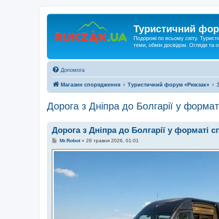
Туристичний фор
Подорожі по всьому світу. Турист
теми, обмін досвідом. Огляди та
Допомога
Магазин спорядження
Туристичний форум «Рюкзак»
Дорога з Дніпра до Болгарії у формат
Дорога з Дніпра до Болгарії у форматі с
П
Mr.Robot
»
28 травня 2026, 01:01
о
в
і
д
о
м
л
е
н
н
я