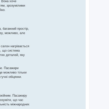
. Вона хоче
ттям, зрозумілими
йно.
, багажний простір,
зу, можливо, але
 салон нагрівається
о, що система
тих деталей, яку
бе. Пасажири
 це можливо тільки
гучні обіцянки.
покійним. Пасажиру
розуміти, що час
льність міжнародних