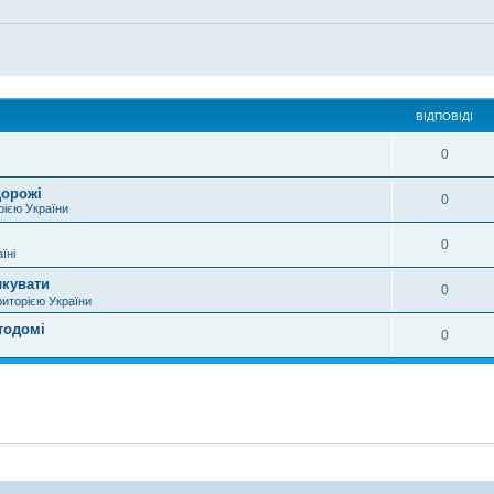
ВІДПОВІДІ
0
дорожі
0
рією України
0
їні
лкувати
0
риторією України
тодомі
0