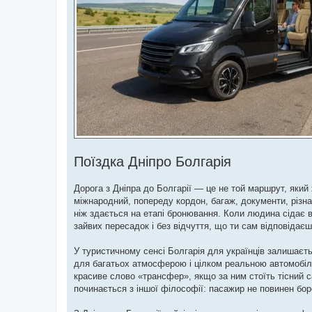
Поїздка Дніпро Болгарія
Дорога з Дніпра до Болгарії — це не той маршрут, який
міжнародний, попереду кордон, багаж, документи, різна 
ніж здається на етапі бронювання. Коли людина сідає в
зайвих пересадок і без відчуття, що ти сам відповідаєш
У туристичному сенсі Болгарія для українців залишаєть
для багатьох атмосферою і цілком реальною автомобіль
красиве слово «трансфер», якщо за ним стоїть тісний с
починається з іншої філософії: пасажир не повинен бо