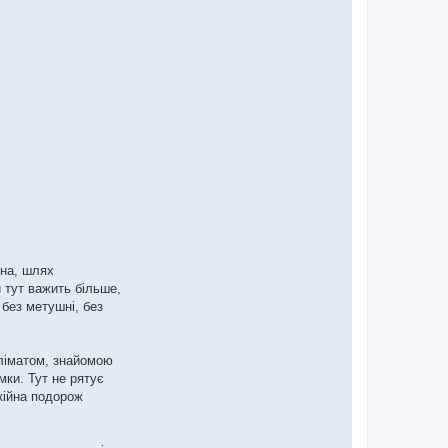
тна, шлях
и тут важить більше,
 без метушні, без
кліматом, знайомою
ки. Тут не рятує
кійна подорож