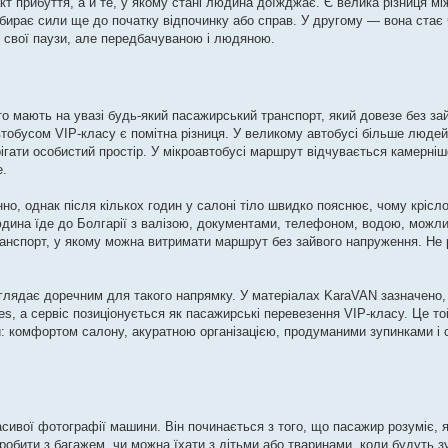
кт прибуття, а й те, у якому стані людина доїжджає. Є велика різниця мі
бирає сили ще до початку відпочинку або справ. У другому — вона стає
 свої паузи, але передбачуваною і людяною.
о мають на увазі будь-який пасажирський транспорт, який довезе без за
обусом VIP-класу є помітна різниця. У великому автобусі більше людей
ігати особистий простір. У мікроавтобусі маршрут відчувається камерніш
е.
, однак після кількох годин у салоні тіло швидко пояснює, чому крісло, 
юдина їде до Болгарії з валізою, документами, телефоном, водою, можл
транспорт, у якому можна витримати маршрут без зайвого напруження. Не 
лядає доречним для такого напрямку. У матеріалах KaraVAN зазначено,
s, а сервіс позиціонується як пасажирські перевезення VIP-класу. Це то
: комфортом салону, акуратною організацією, продуманими зупинками і
сивої фотографії машини. Він починається з того, що пасажир розуміє, 
робити з багажем, чи можна їхати з дітьми або тваринами, коли будуть з