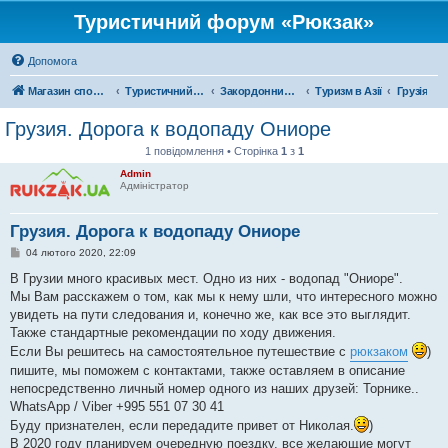
Туристичний форум «Рюкзак»
Допомога
Магазин спорядження
Туристичний форум «Рюкзак»
Закордонний туризм
Туризм в Азії
Грузія
Грузия. Дорога к водопаду Ониоре
1 повідомлення • Сторінка
1
з
1
Admin
Адміністратор
Грузия. Дорога к водопаду Ониоре
П
04 лютого 2020, 22:09
о
в
В Грузии много красивых мест. Одно из них - водопад "Ониоре".
і
Мы Вам расскажем о том, как мы к нему шли, что интересного можно
д
о
увидеть на пути следования и, конечно же, как все это выглядит.
м
Также стандартные рекомендации по ходу движения.
л
е
Если Вы решитесь на самостоятельное путешествие с
рюкзаком
)
н
пишите, мы поможем с контактами, также оставляем в описание
н
я
непосредственно личный номер одного из наших друзей: Торнике..
WhatsApp / Viber +995 551 07 30 41
Буду признателен, если передадите привет от Николая.
)
В 2020 году планируем очередную поездку, все желающие могут