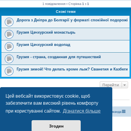
1 повідомлення • Сторінка
1
з
1
Схожі теми
Дорога з Дніпра до Болгарії у форматі спокійної подорожі
Грузия Цачхурский монастырь
Грузия Цачхурский водопад
Грузия - страна, созданная для путешествий
Грузия зимой! Что делать кроме лыж? Сванетия и Казбеги
Перейти
Цей вебсайт використовує cookie, щоб
ХТО ЗАРАЗ ОНЛАЙН
забезпечити вам високий рівень комфорту
Зараз переглядають цей форум:
ClaudeBot [бот ШІ]
і 1 гість
при користуванні сайтом.
Дізнатися більше
Магазин спорядження
Туристичний форум «Рюкзак»
Команда
Працює на phpBB® Forum Software © phpBB Limited
Згоден
Конфіденційність
|
Умови