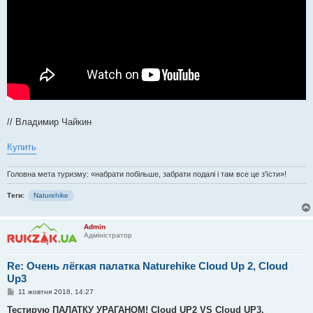
// Владимир Чайкин
Купить
Головна мета туризму: «набрати побільше, забрати подалі і там все це з'їсти»!
Теги:
Naturehike
Admin
Адміністратор
Re: Очень лёгкая палатка Naturehike Cloud Up 2, Cloud
Up3
П
11 жовтня 2018, 14:27
о
в
Тестирую ПАЛАТКУ УРАГАНОМ! Cloud UP2 VS Cloud UP3.