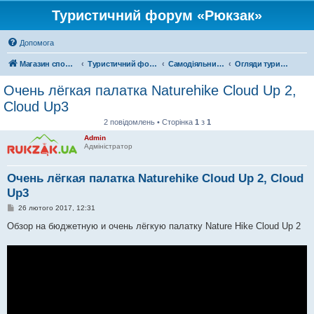
Туристичний форум «Рюкзак»
Допомога
Магазин спорядження
Туристичний форум «Рюкзак»
Самодіяльний туризм
Огляди туристичного спорядження
Очень лёгкая палатка Naturehike Cloud Up 2,
Cloud Up3
2 повідомлень • Сторінка
1
з
1
Admin
Адміністратор
Очень лёгкая палатка Naturehike Cloud Up 2, Cloud
Up3
П
26 лютого 2017, 12:31
о
в
Обзор на бюджетную и очень лёгкую палатку Nature Hike Cloud Up 2
і
д
о
м
л
е
н
н
я