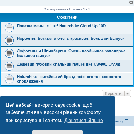
2 повідомлень • Сторінка
1
з
1
Схожі теми
Палатка меньше 1 кг! Naturehike Cloud Up 10D
Норвегия. Богатая и очень красивая. Большой Выпуск
Лофотены и Шпицберген. Очень необычное заполярье.
Большой выпуск
Дешевий пуховий спальник NatureHike CW400. Огляд
Naturehike - китайський бренд якісного та недорогого
спорядження
Перейти
Цей вебсайт використовує cookie, щоб
ХТО ЗАРАЗ ОНЛАЙН
забезпечити вам високий рівень комфорту
Зараз переглядають цей форум:
ClaudeBot [бот ШІ]
і 0 гостей
при користуванні сайтом.
Дізнатися більше
Магазин спорядження
Туристичний форум «Рюкзак»
Команда
Працює на phpBB® Forum Software © phpBB Limited