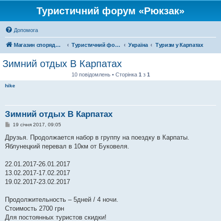
Туристичний форум «Рюкзак»
Допомога
Магазин спорядження
Туристичний форум «Рюкзак»
Україна
Туризм у Карпатах
Зимний отдых В Карпатах
10 повідомлень • Сторінка
1
з
1
hike
Зимний отдых В Карпатах
П
19 січня 2017, 09:05
о
в
Друзья. Продолжается набор в группу на поездку в Карпаты.
і
Яблунецкий перевал в 10км от Буковеля.
д
о
м
22.01.2017-26.01.2017
л
е
13.02.2017-17.02.2017
н
19.02.2017-23.02.2017
н
я
Продолжительность – 5дней / 4 ночи.
Стоимость 2700 грн
Для постоянных туристов скидки!