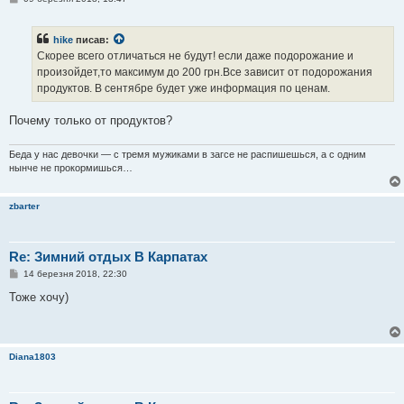
о
в
і
hike
писав:
д
о
Скорее всего отличаться не будут! если даже подорожание и
м
произойдет,то максимум до 200 грн.Все зависит от подорожания
л
е
продуктов. В сентябре будет уже информация по ценам.
н
н
я
Почему только от продуктов?
Беда у нас девочки — с тремя мужиками в загсе не распишешься, а с одним
нынче не прокормишься…
zbarter
Re: Зимний отдых В Карпатах
П
14 березня 2018, 22:30
о
в
Тоже хочу)
і
д
о
м
л
Diana1803
е
н
н
я