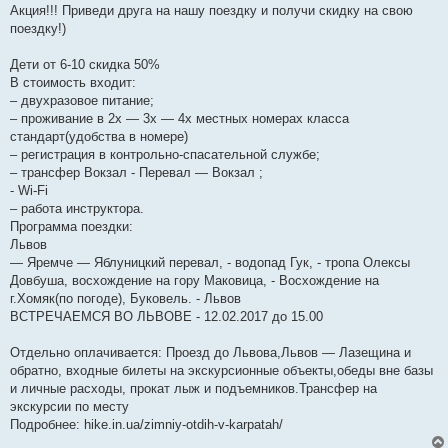
Акция!!! Приведи друга на нашу поездку и получи скидку на свою
поездку!)
Дети от 6-10 скидка 50%
В стоимость входит:
– двухразовое питание;
– проживание в 2х — 3х — 4х местных номерах класса
стандарт(удобства в номере)
– регистрация в контрольно-спасательной службе;
– трансфер Вокзал - Перевал — Вокзал ;
- Wi-Fi
– работа инструктора.
Программа поездки:
Львов
— Яремче — Яблуницкий перевал, - водопад Гук, - тропа Олексы
Довбуша, восхождение на гору Маковица, - Восхождение на
г.Хомяк(по погоде), Буковель. - Львов
ВСТРЕЧАЕМСЯ ВО ЛЬВОВЕ - 12.02.2017 до 15.00
Отдельно оплачивается: Проезд до Львова,Львов — Лазещина и
обратно, входные билеты на экскурсионные объекты,обеды вне базы
и личные расходы, прокат лыж и подъемников.Трансфер на
экскурсии по месту
Подробнее: hike.in.ua/zimniy-otdih-v-karpatah/