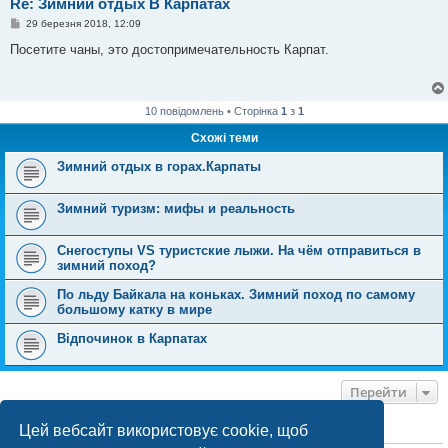
Re: Зимний отдых В Карпатах
П
29 березня 2018, 12:09
о
в
Посетите чаны, это достопримечательность Карпат.
і
д
о
м
л
10 повідомлень • Сторінка
1
з
1
е
н
Схожі теми
н
я
Зимний отдых в горах.Карпаты
Зимний туризм: мифы и реальность
Снегоступы VS туристские лыжи. На чём отправиться в
зимний поход?
По льду Байкала на коньках. Зимний поход по самому
большому катку в мире
Відпочинок в Карпатах
Перейти
Цей вебсайт використовує cookie, щоб
ХТО ЗАРАЗ ОНЛАЙН