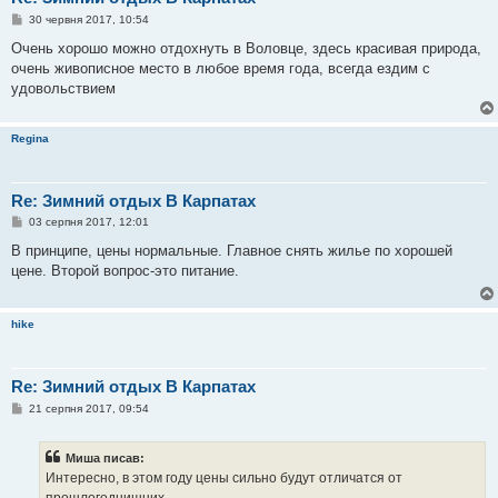
П
30 червня 2017, 10:54
о
в
Очень хорошо можно отдохнуть в Воловце, здесь красивая природа,
і
очень живописное место в любое время года, всегда ездим с
д
о
удовольствием
м
л
е
Regina
н
н
я
Re: Зимний отдых В Карпатах
П
03 серпня 2017, 12:01
о
в
В принципе, цены нормальные. Главное снять жилье по хорошей
і
цене. Второй вопрос-это питание.
д
о
м
л
hike
е
н
н
я
Re: Зимний отдых В Карпатах
П
21 серпня 2017, 09:54
о
в
і
Миша писав:
д
о
Интересно, в этом году цены сильно будут отличатся от
м
прошлогоднишних.