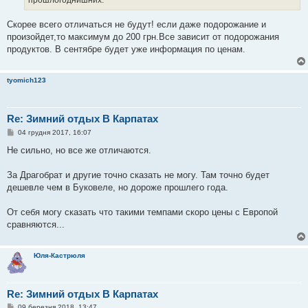
л
е
н
Скорее всего отличаться не будут! если даже подорожание и
н
я
произойдет,то максимум до 200 грн.Все зависит от подорожания
продуктов. В сентябре будет уже информация по ценам.
tyomich123
Re: Зимний отдых В Карпатах
П
04 грудня 2017, 16:07
о
в
Не сильно, но все же отличаются.
і
д
о
За Драгобрат и другие точно сказать не могу. Там точно будет
м
дешевле чем в Буковеле, но дороже прошлего года.
л
е
н
От себя могу сказать что такими темпами скоро цены с Европой
н
я
сравняются...
Юля-Кастрюля
Re: Зимний отдых В Карпатах
П
09 березня 2018, 13:47