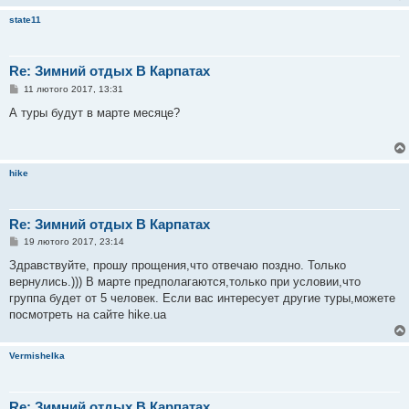
state11
Re: Зимний отдых В Карпатах
П
11 лютого 2017, 13:31
о
в
А туры будут в марте месяце?
і
д
о
м
л
hike
е
н
н
я
Re: Зимний отдых В Карпатах
П
19 лютого 2017, 23:14
о
в
Здравствуйте, прошу прощения,что отвечаю поздно. Только
і
вернулись.))) В марте предполагаются,только при условии,что
д
о
группа будет от 5 человек. Если вас интересует другие туры,можете
м
посмотреть на сайте hike.ua
л
е
н
н
Vermishelka
я
Re: Зимний отдых В Карпатах