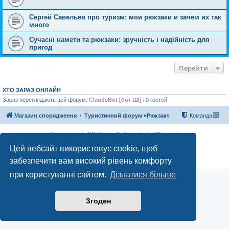
Сергей Савельев про туризм: мои рюкзаки и зачем их так
много
Сучасні намети та рюкзаки: зручність і надійність для
пригод
Перейти
ХТО ЗАРАЗ ОНЛАЙН
Зараз переглядають цей форум:
ClaudeBot [бот ШІ]
і 0 гостей
Магазин спорядження
Туристичний форум «Рюкзак»
Команда
Працює на phpBB® Forum Software © phpBB Limited
Конфіденційність
|
Умови
Цей вебсайт використовує cookie, щоб
забезпечити вам високий рівень комфорту
при користуванні сайтом.
Дізнатися більше
Згоден