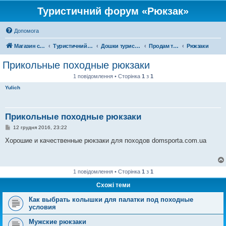
Туристичний форум «Рюкзак»
Допомога
Магазин спорядження
Туристичний форум «Рюкзак»
Дошки туристичних оголошень
Продам туристичне спорядження
Рюкзаки
Прикольные походные рюкзаки
1 повідомлення • Сторінка
1
з
1
Yulich
Прикольные походные рюкзаки
П
12 грудня 2016, 23:22
о
в
Хорошие и качественные рюкзаки для походов domsporta.com.ua
і
д
о
м
л
1 повідомлення • Сторінка
1
з
1
е
н
Схожі теми
н
я
Как выбрать колышки для палатки под походные
условия
Мужские рюкзаки