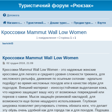
Туристичний форум «Рюкзак»
Допомога
Магазин спорядження
Туристичний форум «Рюкзак»
Дошки туристичних оголошень
Продам туристичне спорядження
Взуття
Кроссовки Mammut Wall Low Women
1 повідомлення • Сторінка
1
з
1
barick43
Кроссовки Mammut Wall Low Women
П
02 грудня 2016, 21:09
о
в
Кроссовки Mammut Wall Low Women - это надежные женские
і
кроссовки для легкого и среднего уровня сложности трекинга, для
д
о
несложного рельефа, движения по осыпным склонам - идеально
м
подойдут во время несложных походов или в качестве обуви для
л
е
подходов. Внешний материал - износоустойчивая выделанная кожа,
н
что надежно защищает вашу ногу от возможных повреждений или
н
я
порезов о камни. Мысок защищён резиновой накладкой, для
возможности еще более нещадного использования. Глубокая
шнуровка позволяет регулировать степень обхвата ноги, что делает
эту обувь очень удобной как для города так и для походов. Подошва