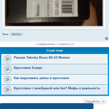
Теги:
Mammut
1 повідомлення • Сторінка
1
з
1
Схожі теми
Рюкзак Tatonka Bison 60+10 Women
Кроссовки Scarpa
Как вкручивать шипы в кроссовки
Кроссовки с мембраной или без? Мифы и реальность
Перейти