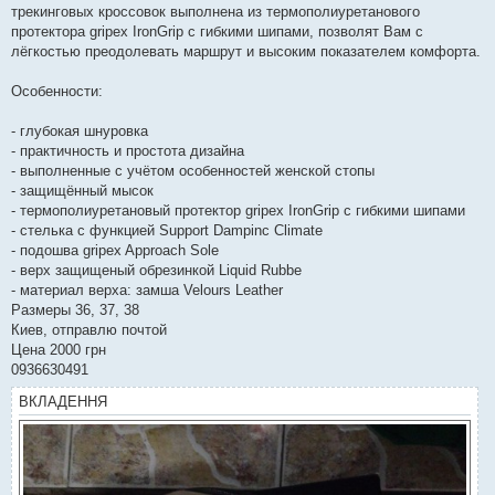
трекинговых кроссовок выполнена из термополиуретанового
протектора gripex IronGrip с гибкими шипами, позволят Вам с
лёгкостью преодолевать маршрут и высоким показателем комфорта.
Особенности:
- глубокая шнуровка
- практичность и простота дизайна
- выполненные с учётом особенностей женской стопы
- защищённый мысок
- термополиуретановый протектор gripex IronGrip с гибкими шипами
- стелька c функцией Support Dampinc Climate
- подошва gripex Approach Sole
- верх защищеный обрезинкой Liquid Rubbe
- материал верха: замша Velours Leather
Размеры 36, 37, 38
Киев, отправлю почтой
Цена 2000 грн
0936630491
ВКЛАДЕННЯ