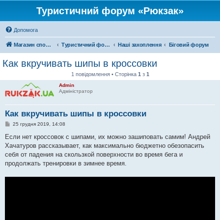
Туристичний форум «Рюкзак»
Допомога
Магазин спорядження
Туристичний форум «Рюкзак»
Наші захоплення
Біговий форум
Как вкручивать шипы в кроссовки
1 повідомлення • Сторінка
1
з
1
Admin
Адміністратор
Как вкручивать шипы в кроссовки
П
25 грудня 2019, 14:08
о
в
Если нет кроссовок с шипами, их можно зашиповать самим! Андрей
і
Хачатуров рассказывает, как максимально бюджетно обезопасить
д
о
себя от падения на скользкой поверхности во время бега и
м
продолжать тренировки в зимнее время.
л
е
н
н
я