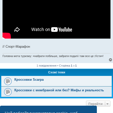
// Спорт-Марафон
Головна мета туризму: «набрати побільше, забрати подалі і там все це з'їсти»!
1 повідомлення • Сторінка
1
з
1
Схожі теми
Кроссовки Scarpa
Кроссовки с мембраной или без? Мифы и реальность
Перейти